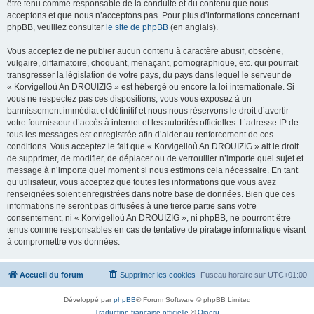
être tenu comme responsable de la conduite et du contenu que nous
acceptons et que nous n’acceptons pas. Pour plus d’informations concernant
phpBB, veuillez consulter
le site de phpBB
(en anglais).
Vous acceptez de ne publier aucun contenu à caractère abusif, obscène,
vulgaire, diffamatoire, choquant, menaçant, pornographique, etc. qui pourrait
transgresser la législation de votre pays, du pays dans lequel le serveur de
« Korvigelloù An DROUIZIG » est hébergé ou encore la loi internationale. Si
vous ne respectez pas ces dispositions, vous vous exposez à un
bannissement immédiat et définitif et nous nous réservons le droit d’avertir
votre fournisseur d’accès à internet et les autorités officielles. L’adresse IP de
tous les messages est enregistrée afin d’aider au renforcement de ces
conditions. Vous acceptez le fait que « Korvigelloù An DROUIZIG » ait le droit
de supprimer, de modifier, de déplacer ou de verrouiller n’importe quel sujet et
message à n’importe quel moment si nous estimons cela nécessaire. En tant
qu’utilisateur, vous acceptez que toutes les informations que vous avez
renseignées soient enregistrées dans notre base de données. Bien que ces
informations ne seront pas diffusées à une tierce partie sans votre
consentement, ni « Korvigelloù An DROUIZIG », ni phpBB, ne pourront être
tenus comme responsables en cas de tentative de piratage informatique visant
à compromettre vos données.
Accueil du forum
Supprimer les cookies
Fuseau horaire sur
UTC+01:00
Développé par
phpBB
® Forum Software © phpBB Limited
Traduction française officielle
©
Qiaeru