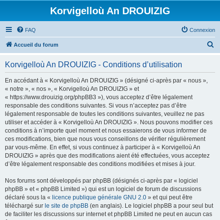
Korvigelloù An DROUIZIG
FAQ
Connexion
R
Accueil du forum
e
Korvigelloù An DROUIZIG - Conditions d’utilisation
c
h
En accédant à « Korvigelloù An DROUIZIG » (désigné ci-après par « nous »,
« notre », « nos », « Korvigelloù An DROUIZIG » et
e
« https://www.drouizig.org/phpBB3 »), vous acceptez d’être légalement
r
responsable des conditions suivantes. Si vous n’acceptez pas d’être
légalement responsable de toutes les conditions suivantes, veuillez ne pas
c
utiliser et accéder à « Korvigelloù An DROUIZIG ». Nous pouvons modifier ces
h
conditions à n’importe quel moment et nous essaierons de vous informer de
ces modifications, bien que nous vous conseillons de vérifier régulièrement
e
par vous-même. En effet, si vous continuez à participer à « Korvigelloù An
r
DROUIZIG » après que des modifications aient été effectuées, vous acceptez
d’être légalement responsable des conditions modifiées et mises à jour.
Nos forums sont développés par phpBB (désignés ci-après par « logiciel
phpBB » et « phpBB Limited ») qui est un logiciel de forum de discussions
déclaré sous la «
licence publique générale GNU 2.0
» et qui peut être
téléchargé sur
le site de phpBB
(en anglais). Le logiciel phpBB a pour seul but
de faciliter les discussions sur internet et phpBB Limited ne peut en aucun cas