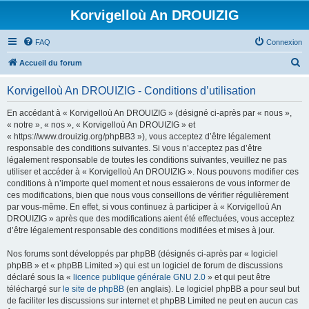
Korvigelloù An DROUIZIG
FAQ
Connexion
R
Accueil du forum
e
Korvigelloù An DROUIZIG - Conditions d’utilisation
c
h
En accédant à « Korvigelloù An DROUIZIG » (désigné ci-après par « nous »,
« notre », « nos », « Korvigelloù An DROUIZIG » et
e
« https://www.drouizig.org/phpBB3 »), vous acceptez d’être légalement
r
responsable des conditions suivantes. Si vous n’acceptez pas d’être
légalement responsable de toutes les conditions suivantes, veuillez ne pas
c
utiliser et accéder à « Korvigelloù An DROUIZIG ». Nous pouvons modifier ces
h
conditions à n’importe quel moment et nous essaierons de vous informer de
ces modifications, bien que nous vous conseillons de vérifier régulièrement
e
par vous-même. En effet, si vous continuez à participer à « Korvigelloù An
r
DROUIZIG » après que des modifications aient été effectuées, vous acceptez
d’être légalement responsable des conditions modifiées et mises à jour.
Nos forums sont développés par phpBB (désignés ci-après par « logiciel
phpBB » et « phpBB Limited ») qui est un logiciel de forum de discussions
déclaré sous la «
licence publique générale GNU 2.0
» et qui peut être
téléchargé sur
le site de phpBB
(en anglais). Le logiciel phpBB a pour seul but
de faciliter les discussions sur internet et phpBB Limited ne peut en aucun cas