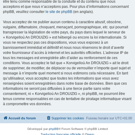
être tenu comme responsable de la conduite et du contenu que nous
acceptons et que nous n’acceptons pas. Pour plus d’informations concernant
phpBB, veuillez consulter
le site de phpBB
(en anglais).
Vous acceptez de ne publier aucun contenu à caractère abusif, obscène,
vulgaire, diffamatoire, choquant, menaçant, pornographique, etc. qui pourrait
transgresser la législation de votre pays, du pays dans lequel le serveur de
« Korvigelloù An DROUIZIG » est hébergé ou encore la loi internationale. Si
vous ne respectez pas ces dispositions, vous vous exposez à un
bannissement immédiat et définitif et nous nous réservons le droit d’avertir
votre fournisseur d’accès à internet et les autorités officielles. L’adresse IP de
tous les messages est enregistrée afin d’aider au renforcement de ces
conditions. Vous acceptez le fait que « Korvigelloù An DROUIZIG » ait le droit
de supprimer, de modifier, de déplacer ou de verrouiller n’importe quel sujet et
message à n’importe quel moment si nous estimons cela nécessaire. En tant
qu’utilisateur, vous acceptez que toutes les informations que vous avez
renseignées soient enregistrées dans notre base de données. Bien que ces
informations ne seront pas diffusées à une tierce partie sans votre
consentement, ni « Korvigelloù An DROUIZIG », ni phpBB, ne pourront être
tenus comme responsables en cas de tentative de piratage informatique visant
à compromettre vos données.
Accueil du forum
Supprimer les cookies
Fuseau horaire sur
UTC+01:00
Développé par
phpBB
® Forum Software © phpBB Limited
Traduction française officielle
©
Qiaeru