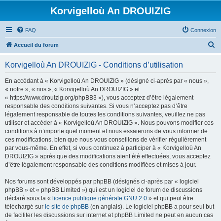
Korvigelloù An DROUIZIG
FAQ
Connexion
R
Accueil du forum
e
Korvigelloù An DROUIZIG - Conditions d’utilisation
c
h
En accédant à « Korvigelloù An DROUIZIG » (désigné ci-après par « nous »,
« notre », « nos », « Korvigelloù An DROUIZIG » et
e
« https://www.drouizig.org/phpBB3 »), vous acceptez d’être légalement
r
responsable des conditions suivantes. Si vous n’acceptez pas d’être
légalement responsable de toutes les conditions suivantes, veuillez ne pas
c
utiliser et accéder à « Korvigelloù An DROUIZIG ». Nous pouvons modifier ces
h
conditions à n’importe quel moment et nous essaierons de vous informer de
ces modifications, bien que nous vous conseillons de vérifier régulièrement
e
par vous-même. En effet, si vous continuez à participer à « Korvigelloù An
r
DROUIZIG » après que des modifications aient été effectuées, vous acceptez
d’être légalement responsable des conditions modifiées et mises à jour.
Nos forums sont développés par phpBB (désignés ci-après par « logiciel
phpBB » et « phpBB Limited ») qui est un logiciel de forum de discussions
déclaré sous la «
licence publique générale GNU 2.0
» et qui peut être
téléchargé sur
le site de phpBB
(en anglais). Le logiciel phpBB a pour seul but
de faciliter les discussions sur internet et phpBB Limited ne peut en aucun cas