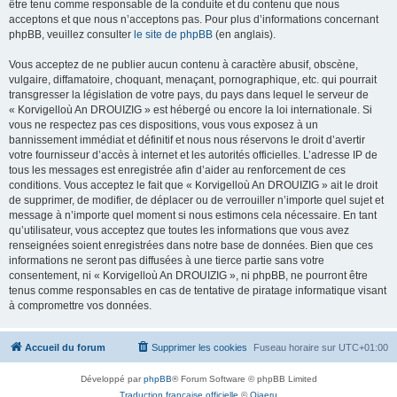
être tenu comme responsable de la conduite et du contenu que nous
acceptons et que nous n’acceptons pas. Pour plus d’informations concernant
phpBB, veuillez consulter
le site de phpBB
(en anglais).
Vous acceptez de ne publier aucun contenu à caractère abusif, obscène,
vulgaire, diffamatoire, choquant, menaçant, pornographique, etc. qui pourrait
transgresser la législation de votre pays, du pays dans lequel le serveur de
« Korvigelloù An DROUIZIG » est hébergé ou encore la loi internationale. Si
vous ne respectez pas ces dispositions, vous vous exposez à un
bannissement immédiat et définitif et nous nous réservons le droit d’avertir
votre fournisseur d’accès à internet et les autorités officielles. L’adresse IP de
tous les messages est enregistrée afin d’aider au renforcement de ces
conditions. Vous acceptez le fait que « Korvigelloù An DROUIZIG » ait le droit
de supprimer, de modifier, de déplacer ou de verrouiller n’importe quel sujet et
message à n’importe quel moment si nous estimons cela nécessaire. En tant
qu’utilisateur, vous acceptez que toutes les informations que vous avez
renseignées soient enregistrées dans notre base de données. Bien que ces
informations ne seront pas diffusées à une tierce partie sans votre
consentement, ni « Korvigelloù An DROUIZIG », ni phpBB, ne pourront être
tenus comme responsables en cas de tentative de piratage informatique visant
à compromettre vos données.
Accueil du forum
Supprimer les cookies
Fuseau horaire sur
UTC+01:00
Développé par
phpBB
® Forum Software © phpBB Limited
Traduction française officielle
©
Qiaeru