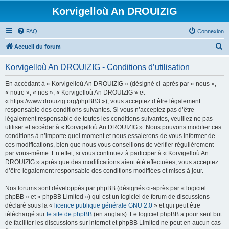
Korvigelloù An DROUIZIG
FAQ
Connexion
R
Accueil du forum
e
Korvigelloù An DROUIZIG - Conditions d’utilisation
c
h
En accédant à « Korvigelloù An DROUIZIG » (désigné ci-après par « nous »,
« notre », « nos », « Korvigelloù An DROUIZIG » et
e
« https://www.drouizig.org/phpBB3 »), vous acceptez d’être légalement
r
responsable des conditions suivantes. Si vous n’acceptez pas d’être
légalement responsable de toutes les conditions suivantes, veuillez ne pas
c
utiliser et accéder à « Korvigelloù An DROUIZIG ». Nous pouvons modifier ces
h
conditions à n’importe quel moment et nous essaierons de vous informer de
ces modifications, bien que nous vous conseillons de vérifier régulièrement
e
par vous-même. En effet, si vous continuez à participer à « Korvigelloù An
r
DROUIZIG » après que des modifications aient été effectuées, vous acceptez
d’être légalement responsable des conditions modifiées et mises à jour.
Nos forums sont développés par phpBB (désignés ci-après par « logiciel
phpBB » et « phpBB Limited ») qui est un logiciel de forum de discussions
déclaré sous la «
licence publique générale GNU 2.0
» et qui peut être
téléchargé sur
le site de phpBB
(en anglais). Le logiciel phpBB a pour seul but
de faciliter les discussions sur internet et phpBB Limited ne peut en aucun cas