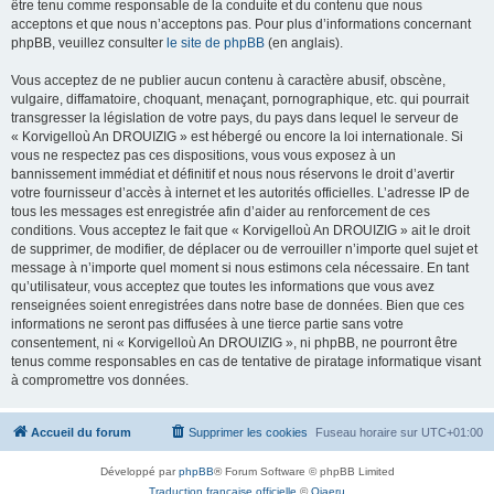
être tenu comme responsable de la conduite et du contenu que nous
acceptons et que nous n’acceptons pas. Pour plus d’informations concernant
phpBB, veuillez consulter
le site de phpBB
(en anglais).
Vous acceptez de ne publier aucun contenu à caractère abusif, obscène,
vulgaire, diffamatoire, choquant, menaçant, pornographique, etc. qui pourrait
transgresser la législation de votre pays, du pays dans lequel le serveur de
« Korvigelloù An DROUIZIG » est hébergé ou encore la loi internationale. Si
vous ne respectez pas ces dispositions, vous vous exposez à un
bannissement immédiat et définitif et nous nous réservons le droit d’avertir
votre fournisseur d’accès à internet et les autorités officielles. L’adresse IP de
tous les messages est enregistrée afin d’aider au renforcement de ces
conditions. Vous acceptez le fait que « Korvigelloù An DROUIZIG » ait le droit
de supprimer, de modifier, de déplacer ou de verrouiller n’importe quel sujet et
message à n’importe quel moment si nous estimons cela nécessaire. En tant
qu’utilisateur, vous acceptez que toutes les informations que vous avez
renseignées soient enregistrées dans notre base de données. Bien que ces
informations ne seront pas diffusées à une tierce partie sans votre
consentement, ni « Korvigelloù An DROUIZIG », ni phpBB, ne pourront être
tenus comme responsables en cas de tentative de piratage informatique visant
à compromettre vos données.
Accueil du forum
Supprimer les cookies
Fuseau horaire sur
UTC+01:00
Développé par
phpBB
® Forum Software © phpBB Limited
Traduction française officielle
©
Qiaeru