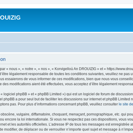
ROUIZIG
ion
ar « nous », « notre », « nos », « Korvigelloù An DROUIZIG » et « https://www.dro
’être légalement responsable de toutes les conditions suivantes, veuillez ne pas u
us essaierons de vous informer de ces modifications, bien que nous vous conseillon
 des modifications aient été effectuées, vous acceptez d’être légalement responsab
 logiciel phpBB » et « phpBB Limited ») qui est un logiciel de forum de discussio
iel phpBB a pour seul but de faciliter les discussions sur internet et phpBB Limit
ptons pas. Pour plus d’informations concernant phpBB, veuillez consulter
le site 
obscène, vulgaire, diffamatoire, choquant, menaçant, pornographique, etc. qui pourr
u encore la loi internationale. Si vous ne respectez pas ces dispositions, vous vo
ernet et les autorités officielles. L’adresse IP de tous les messages est enregistrée
 de modifier, de déplacer ou de verrouiller n’importe quel sujet et message à n’imp