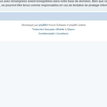
vous avez renseignées soient enregistrées dans notre base de données. Bien que ces
, ne pourront être tenus comme responsables en cas de tentative de piratage info
Développé par
phpBB
® Forum Software © phpBB Limited
Traduction française officielle
©
Qiaeru
Confidentialité
|
Conditions