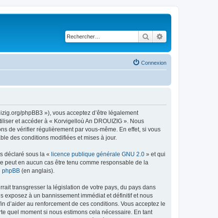
Rechercher
Recherche avancé
Connexion
uizig.org/phpBB3 »), vous acceptez d’être légalement
tiliser et accéder à « Korvigelloù An DROUIZIG ». Nous
s de vérifier régulièrement par vous-même. En effet, si vous
le des conditions modifiées et mises à jour.
ns déclaré sous la «
licence publique générale GNU 2.0
» et qui
ed ne peut en aucun cas être tenu comme responsable de la
de phpBB
(en anglais).
ait transgresser la législation de votre pays, du pays dans
us exposez à un bannissement immédiat et définitif et nous
 afin d’aider au renforcement de ces conditions. Vous acceptez le
orte quel moment si nous estimons cela nécessaire. En tant