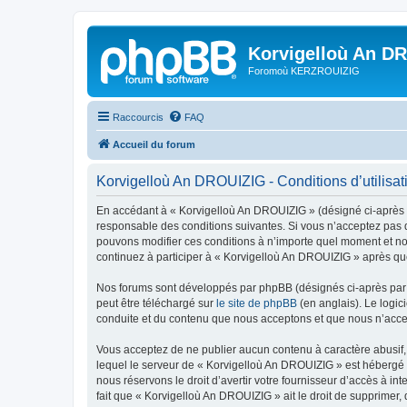
Korvigelloù An D
Foromoù KERZROUIZIG
Raccourcis
FAQ
Accueil du forum
Korvigelloù An DROUIZIG - Conditions d’utilisat
En accédant à « Korvigelloù An DROUIZIG » (désigné ci-après p
responsable des conditions suivantes. Si vous n’acceptez pas d
pouvons modifier ces conditions à n’importe quel moment et no
continuez à participer à « Korvigelloù An DROUIZIG » après que
Nos forums sont développés par phpBB (désignés ci-après par «
peut être téléchargé sur
le site de phpBB
(en anglais). Le logic
conduite et du contenu que nous acceptons et que nous n’acce
Vous acceptez de ne publier aucun contenu à caractère abusif, 
lequel le serveur de « Korvigelloù An DROUIZIG » est hébergé o
nous réservons le droit d’avertir votre fournisseur d’accès à int
fait que « Korvigelloù An DROUIZIG » ait le droit de supprimer,