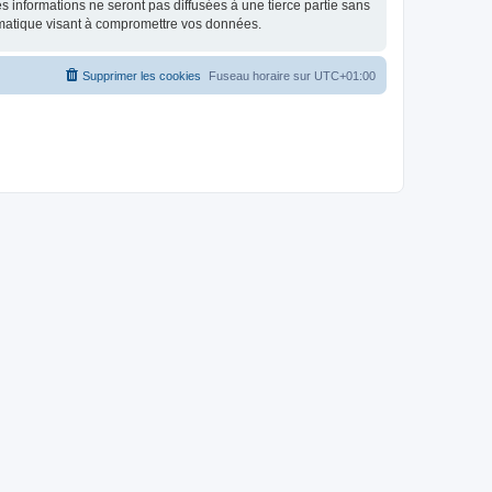
 informations ne seront pas diffusées à une tierce partie sans
rmatique visant à compromettre vos données.
Supprimer les cookies
Fuseau horaire sur
UTC+01:00