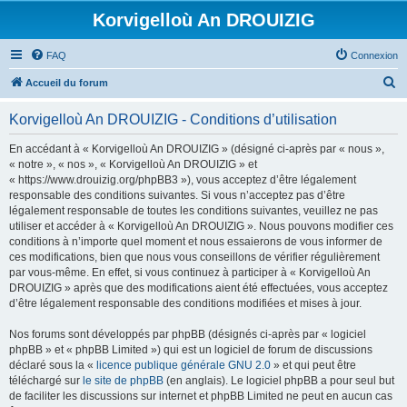
Korvigelloù An DROUIZIG
FAQ
Connexion
R
Accueil du forum
e
Korvigelloù An DROUIZIG - Conditions d’utilisation
c
h
En accédant à « Korvigelloù An DROUIZIG » (désigné ci-après par « nous »,
« notre », « nos », « Korvigelloù An DROUIZIG » et
e
« https://www.drouizig.org/phpBB3 »), vous acceptez d’être légalement
r
responsable des conditions suivantes. Si vous n’acceptez pas d’être
légalement responsable de toutes les conditions suivantes, veuillez ne pas
c
utiliser et accéder à « Korvigelloù An DROUIZIG ». Nous pouvons modifier ces
h
conditions à n’importe quel moment et nous essaierons de vous informer de
ces modifications, bien que nous vous conseillons de vérifier régulièrement
e
par vous-même. En effet, si vous continuez à participer à « Korvigelloù An
r
DROUIZIG » après que des modifications aient été effectuées, vous acceptez
d’être légalement responsable des conditions modifiées et mises à jour.
Nos forums sont développés par phpBB (désignés ci-après par « logiciel
phpBB » et « phpBB Limited ») qui est un logiciel de forum de discussions
déclaré sous la «
licence publique générale GNU 2.0
» et qui peut être
téléchargé sur
le site de phpBB
(en anglais). Le logiciel phpBB a pour seul but
de faciliter les discussions sur internet et phpBB Limited ne peut en aucun cas