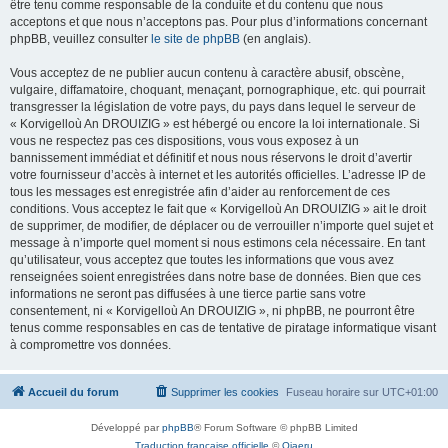
être tenu comme responsable de la conduite et du contenu que nous
acceptons et que nous n’acceptons pas. Pour plus d’informations concernant
phpBB, veuillez consulter
le site de phpBB
(en anglais).
Vous acceptez de ne publier aucun contenu à caractère abusif, obscène,
vulgaire, diffamatoire, choquant, menaçant, pornographique, etc. qui pourrait
transgresser la législation de votre pays, du pays dans lequel le serveur de
« Korvigelloù An DROUIZIG » est hébergé ou encore la loi internationale. Si
vous ne respectez pas ces dispositions, vous vous exposez à un
bannissement immédiat et définitif et nous nous réservons le droit d’avertir
votre fournisseur d’accès à internet et les autorités officielles. L’adresse IP de
tous les messages est enregistrée afin d’aider au renforcement de ces
conditions. Vous acceptez le fait que « Korvigelloù An DROUIZIG » ait le droit
de supprimer, de modifier, de déplacer ou de verrouiller n’importe quel sujet et
message à n’importe quel moment si nous estimons cela nécessaire. En tant
qu’utilisateur, vous acceptez que toutes les informations que vous avez
renseignées soient enregistrées dans notre base de données. Bien que ces
informations ne seront pas diffusées à une tierce partie sans votre
consentement, ni « Korvigelloù An DROUIZIG », ni phpBB, ne pourront être
tenus comme responsables en cas de tentative de piratage informatique visant
à compromettre vos données.
Accueil du forum
Supprimer les cookies
Fuseau horaire sur
UTC+01:00
Développé par
phpBB
® Forum Software © phpBB Limited
Traduction française officielle
©
Qiaeru