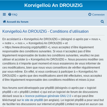
Korvigelloù An DROUIZIG
FAQ
Connexion
R
Accueil du forum
e
Korvigelloù An DROUIZIG - Conditions d’utilisation
c
h
En accédant à « Korvigelloù An DROUIZIG » (désigné ci-après par « nous »,
« notre », « nos », « Korvigelloù An DROUIZIG » et
e
« https://www.drouizig.org/phpBB3 »), vous acceptez d’être légalement
r
responsable des conditions suivantes. Si vous n’acceptez pas d’être
légalement responsable de toutes les conditions suivantes, veuillez ne pas
c
utiliser et accéder à « Korvigelloù An DROUIZIG ». Nous pouvons modifier ces
h
conditions à n’importe quel moment et nous essaierons de vous informer de
ces modifications, bien que nous vous conseillons de vérifier régulièrement
e
par vous-même. En effet, si vous continuez à participer à « Korvigelloù An
r
DROUIZIG » après que des modifications aient été effectuées, vous acceptez
d’être légalement responsable des conditions modifiées et mises à jour.
Nos forums sont développés par phpBB (désignés ci-après par « logiciel
phpBB » et « phpBB Limited ») qui est un logiciel de forum de discussions
déclaré sous la «
licence publique générale GNU 2.0
» et qui peut être
téléchargé sur
le site de phpBB
(en anglais). Le logiciel phpBB a pour seul but
de faciliter les discussions sur internet et phpBB Limited ne peut en aucun cas