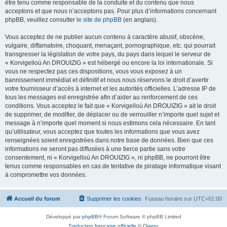
être tenu comme responsable de la conduite et du contenu que nous
acceptons et que nous n’acceptons pas. Pour plus d’informations concernant
phpBB, veuillez consulter
le site de phpBB
(en anglais).
Vous acceptez de ne publier aucun contenu à caractère abusif, obscène,
vulgaire, diffamatoire, choquant, menaçant, pornographique, etc. qui pourrait
transgresser la législation de votre pays, du pays dans lequel le serveur de
« Korvigelloù An DROUIZIG » est hébergé ou encore la loi internationale. Si
vous ne respectez pas ces dispositions, vous vous exposez à un
bannissement immédiat et définitif et nous nous réservons le droit d’avertir
votre fournisseur d’accès à internet et les autorités officielles. L’adresse IP de
tous les messages est enregistrée afin d’aider au renforcement de ces
conditions. Vous acceptez le fait que « Korvigelloù An DROUIZIG » ait le droit
de supprimer, de modifier, de déplacer ou de verrouiller n’importe quel sujet et
message à n’importe quel moment si nous estimons cela nécessaire. En tant
qu’utilisateur, vous acceptez que toutes les informations que vous avez
renseignées soient enregistrées dans notre base de données. Bien que ces
informations ne seront pas diffusées à une tierce partie sans votre
consentement, ni « Korvigelloù An DROUIZIG », ni phpBB, ne pourront être
tenus comme responsables en cas de tentative de piratage informatique visant
à compromettre vos données.
Accueil du forum
Supprimer les cookies
Fuseau horaire sur
UTC+01:00
Développé par
phpBB
® Forum Software © phpBB Limited
Traduction française officielle
©
Qiaeru