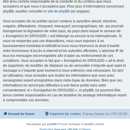
être tenu comme responsable de la conduite et du contenu que nous
acceptons et que nous n’acceptons pas. Pour plus d’informations concernant
phpBB, veuillez consulter
le site de phpBB
(en anglais).
Vous acceptez de ne publier aucun contenu à caractère abusif, obscène,
vulgaire, diffamatoire, choquant, menaçant, pornographique, etc. qui pourrait
transgresser la législation de votre pays, du pays dans lequel le serveur de
« Korvigelloù An DROUIZIG » est hébergé ou encore la loi internationale. Si
vous ne respectez pas ces dispositions, vous vous exposez à un
bannissement immédiat et définitif et nous nous réservons le droit d’avertir
votre fournisseur d’accès à internet et les autorités officielles. L’adresse IP de
tous les messages est enregistrée afin d’aider au renforcement de ces
conditions. Vous acceptez le fait que « Korvigelloù An DROUIZIG » ait le droit
de supprimer, de modifier, de déplacer ou de verrouiller n’importe quel sujet et
message à n’importe quel moment si nous estimons cela nécessaire. En tant
qu’utilisateur, vous acceptez que toutes les informations que vous avez
renseignées soient enregistrées dans notre base de données. Bien que ces
informations ne seront pas diffusées à une tierce partie sans votre
consentement, ni « Korvigelloù An DROUIZIG », ni phpBB, ne pourront être
tenus comme responsables en cas de tentative de piratage informatique visant
à compromettre vos données.
Accueil du forum
Supprimer les cookies
Fuseau horaire sur
UTC+01:00
Développé par
phpBB
® Forum Software © phpBB Limited
Traduction française officielle
©
Qiaeru