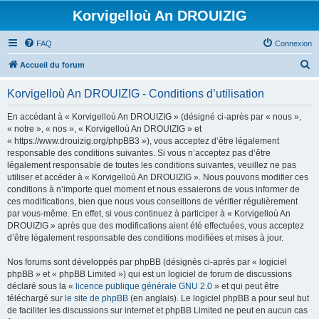
Korvigelloù An DROUIZIG
FAQ
Connexion
R
Accueil du forum
e
Korvigelloù An DROUIZIG - Conditions d’utilisation
c
h
En accédant à « Korvigelloù An DROUIZIG » (désigné ci-après par « nous »,
« notre », « nos », « Korvigelloù An DROUIZIG » et
e
« https://www.drouizig.org/phpBB3 »), vous acceptez d’être légalement
r
responsable des conditions suivantes. Si vous n’acceptez pas d’être
légalement responsable de toutes les conditions suivantes, veuillez ne pas
c
utiliser et accéder à « Korvigelloù An DROUIZIG ». Nous pouvons modifier ces
h
conditions à n’importe quel moment et nous essaierons de vous informer de
ces modifications, bien que nous vous conseillons de vérifier régulièrement
e
par vous-même. En effet, si vous continuez à participer à « Korvigelloù An
r
DROUIZIG » après que des modifications aient été effectuées, vous acceptez
d’être légalement responsable des conditions modifiées et mises à jour.
Nos forums sont développés par phpBB (désignés ci-après par « logiciel
phpBB » et « phpBB Limited ») qui est un logiciel de forum de discussions
déclaré sous la «
licence publique générale GNU 2.0
» et qui peut être
téléchargé sur
le site de phpBB
(en anglais). Le logiciel phpBB a pour seul but
de faciliter les discussions sur internet et phpBB Limited ne peut en aucun cas