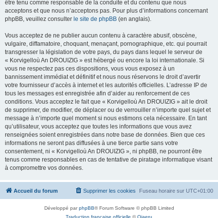
être tenu comme responsable de la conduite et du contenu que nous
acceptons et que nous n’acceptons pas. Pour plus d’informations concernant
phpBB, veuillez consulter
le site de phpBB
(en anglais).
Vous acceptez de ne publier aucun contenu à caractère abusif, obscène,
vulgaire, diffamatoire, choquant, menaçant, pornographique, etc. qui pourrait
transgresser la législation de votre pays, du pays dans lequel le serveur de
« Korvigelloù An DROUIZIG » est hébergé ou encore la loi internationale. Si
vous ne respectez pas ces dispositions, vous vous exposez à un
bannissement immédiat et définitif et nous nous réservons le droit d’avertir
votre fournisseur d’accès à internet et les autorités officielles. L’adresse IP de
tous les messages est enregistrée afin d’aider au renforcement de ces
conditions. Vous acceptez le fait que « Korvigelloù An DROUIZIG » ait le droit
de supprimer, de modifier, de déplacer ou de verrouiller n’importe quel sujet et
message à n’importe quel moment si nous estimons cela nécessaire. En tant
qu’utilisateur, vous acceptez que toutes les informations que vous avez
renseignées soient enregistrées dans notre base de données. Bien que ces
informations ne seront pas diffusées à une tierce partie sans votre
consentement, ni « Korvigelloù An DROUIZIG », ni phpBB, ne pourront être
tenus comme responsables en cas de tentative de piratage informatique visant
à compromettre vos données.
Accueil du forum
Supprimer les cookies
Fuseau horaire sur
UTC+01:00
Développé par
phpBB
® Forum Software © phpBB Limited
Traduction française officielle
©
Qiaeru