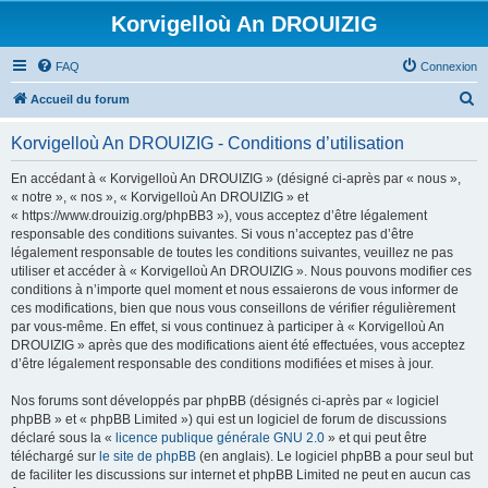
Korvigelloù An DROUIZIG
FAQ
Connexion
R
Accueil du forum
e
Korvigelloù An DROUIZIG - Conditions d’utilisation
c
h
En accédant à « Korvigelloù An DROUIZIG » (désigné ci-après par « nous »,
« notre », « nos », « Korvigelloù An DROUIZIG » et
e
« https://www.drouizig.org/phpBB3 »), vous acceptez d’être légalement
r
responsable des conditions suivantes. Si vous n’acceptez pas d’être
légalement responsable de toutes les conditions suivantes, veuillez ne pas
c
utiliser et accéder à « Korvigelloù An DROUIZIG ». Nous pouvons modifier ces
h
conditions à n’importe quel moment et nous essaierons de vous informer de
ces modifications, bien que nous vous conseillons de vérifier régulièrement
e
par vous-même. En effet, si vous continuez à participer à « Korvigelloù An
r
DROUIZIG » après que des modifications aient été effectuées, vous acceptez
d’être légalement responsable des conditions modifiées et mises à jour.
Nos forums sont développés par phpBB (désignés ci-après par « logiciel
phpBB » et « phpBB Limited ») qui est un logiciel de forum de discussions
déclaré sous la «
licence publique générale GNU 2.0
» et qui peut être
téléchargé sur
le site de phpBB
(en anglais). Le logiciel phpBB a pour seul but
de faciliter les discussions sur internet et phpBB Limited ne peut en aucun cas