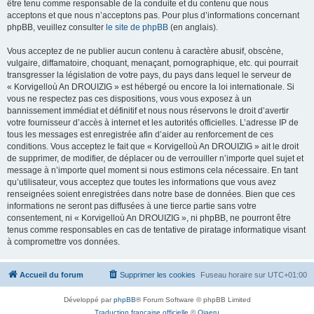
être tenu comme responsable de la conduite et du contenu que nous
acceptons et que nous n’acceptons pas. Pour plus d’informations concernant
phpBB, veuillez consulter
le site de phpBB
(en anglais).
Vous acceptez de ne publier aucun contenu à caractère abusif, obscène,
vulgaire, diffamatoire, choquant, menaçant, pornographique, etc. qui pourrait
transgresser la législation de votre pays, du pays dans lequel le serveur de
« Korvigelloù An DROUIZIG » est hébergé ou encore la loi internationale. Si
vous ne respectez pas ces dispositions, vous vous exposez à un
bannissement immédiat et définitif et nous nous réservons le droit d’avertir
votre fournisseur d’accès à internet et les autorités officielles. L’adresse IP de
tous les messages est enregistrée afin d’aider au renforcement de ces
conditions. Vous acceptez le fait que « Korvigelloù An DROUIZIG » ait le droit
de supprimer, de modifier, de déplacer ou de verrouiller n’importe quel sujet et
message à n’importe quel moment si nous estimons cela nécessaire. En tant
qu’utilisateur, vous acceptez que toutes les informations que vous avez
renseignées soient enregistrées dans notre base de données. Bien que ces
informations ne seront pas diffusées à une tierce partie sans votre
consentement, ni « Korvigelloù An DROUIZIG », ni phpBB, ne pourront être
tenus comme responsables en cas de tentative de piratage informatique visant
à compromettre vos données.
Accueil du forum
Supprimer les cookies
Fuseau horaire sur
UTC+01:00
Développé par
phpBB
® Forum Software © phpBB Limited
Traduction française officielle
©
Qiaeru