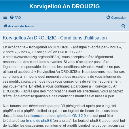
Korvigelloù An DROUIZIG
FAQ
Connexion
R
Accueil du forum
e
Korvigelloù An DROUIZIG - Conditions d’utilisation
c
h
En accédant à « Korvigelloù An DROUIZIG » (désigné ci-après par « nous »,
« notre », « nos », « Korvigelloù An DROUIZIG » et
e
« https://www.drouizig.org/phpBB3 »), vous acceptez d’être légalement
r
responsable des conditions suivantes. Si vous n’acceptez pas d’être
légalement responsable de toutes les conditions suivantes, veuillez ne pas
c
utiliser et accéder à « Korvigelloù An DROUIZIG ». Nous pouvons modifier ces
h
conditions à n’importe quel moment et nous essaierons de vous informer de
ces modifications, bien que nous vous conseillons de vérifier régulièrement
e
par vous-même. En effet, si vous continuez à participer à « Korvigelloù An
r
DROUIZIG » après que des modifications aient été effectuées, vous acceptez
d’être légalement responsable des conditions modifiées et mises à jour.
Nos forums sont développés par phpBB (désignés ci-après par « logiciel
phpBB » et « phpBB Limited ») qui est un logiciel de forum de discussions
déclaré sous la «
licence publique générale GNU 2.0
» et qui peut être
téléchargé sur
le site de phpBB
(en anglais). Le logiciel phpBB a pour seul but
de faciliter les discussions sur internet et phpBB Limited ne peut en aucun cas