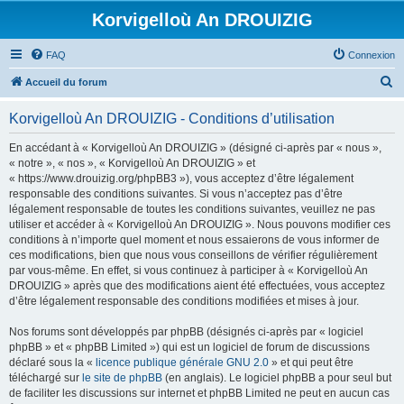
Korvigelloù An DROUIZIG
FAQ
Connexion
R
Accueil du forum
e
Korvigelloù An DROUIZIG - Conditions d’utilisation
c
h
En accédant à « Korvigelloù An DROUIZIG » (désigné ci-après par « nous »,
« notre », « nos », « Korvigelloù An DROUIZIG » et
e
« https://www.drouizig.org/phpBB3 »), vous acceptez d’être légalement
r
responsable des conditions suivantes. Si vous n’acceptez pas d’être
légalement responsable de toutes les conditions suivantes, veuillez ne pas
c
utiliser et accéder à « Korvigelloù An DROUIZIG ». Nous pouvons modifier ces
h
conditions à n’importe quel moment et nous essaierons de vous informer de
ces modifications, bien que nous vous conseillons de vérifier régulièrement
e
par vous-même. En effet, si vous continuez à participer à « Korvigelloù An
r
DROUIZIG » après que des modifications aient été effectuées, vous acceptez
d’être légalement responsable des conditions modifiées et mises à jour.
Nos forums sont développés par phpBB (désignés ci-après par « logiciel
phpBB » et « phpBB Limited ») qui est un logiciel de forum de discussions
déclaré sous la «
licence publique générale GNU 2.0
» et qui peut être
téléchargé sur
le site de phpBB
(en anglais). Le logiciel phpBB a pour seul but
de faciliter les discussions sur internet et phpBB Limited ne peut en aucun cas