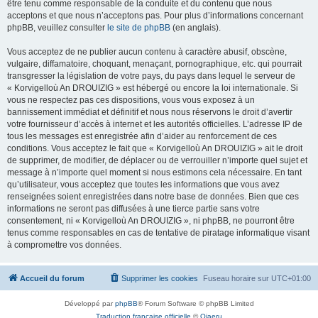
être tenu comme responsable de la conduite et du contenu que nous
acceptons et que nous n’acceptons pas. Pour plus d’informations concernant
phpBB, veuillez consulter
le site de phpBB
(en anglais).
Vous acceptez de ne publier aucun contenu à caractère abusif, obscène,
vulgaire, diffamatoire, choquant, menaçant, pornographique, etc. qui pourrait
transgresser la législation de votre pays, du pays dans lequel le serveur de
« Korvigelloù An DROUIZIG » est hébergé ou encore la loi internationale. Si
vous ne respectez pas ces dispositions, vous vous exposez à un
bannissement immédiat et définitif et nous nous réservons le droit d’avertir
votre fournisseur d’accès à internet et les autorités officielles. L’adresse IP de
tous les messages est enregistrée afin d’aider au renforcement de ces
conditions. Vous acceptez le fait que « Korvigelloù An DROUIZIG » ait le droit
de supprimer, de modifier, de déplacer ou de verrouiller n’importe quel sujet et
message à n’importe quel moment si nous estimons cela nécessaire. En tant
qu’utilisateur, vous acceptez que toutes les informations que vous avez
renseignées soient enregistrées dans notre base de données. Bien que ces
informations ne seront pas diffusées à une tierce partie sans votre
consentement, ni « Korvigelloù An DROUIZIG », ni phpBB, ne pourront être
tenus comme responsables en cas de tentative de piratage informatique visant
à compromettre vos données.
Accueil du forum
Supprimer les cookies
Fuseau horaire sur
UTC+01:00
Développé par
phpBB
® Forum Software © phpBB Limited
Traduction française officielle
©
Qiaeru