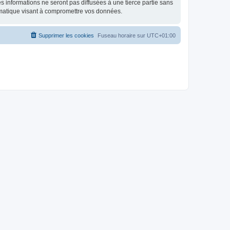
 informations ne seront pas diffusées à une tierce partie sans
rmatique visant à compromettre vos données.
Supprimer les cookies
Fuseau horaire sur
UTC+01:00