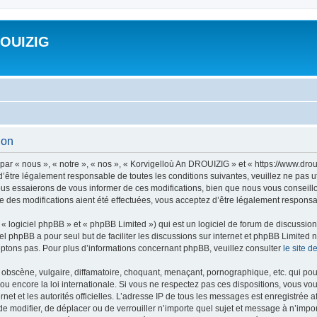
ROUIZIG
ion
ar « nous », « notre », « nos », « Korvigelloù An DROUIZIG » et « https://www.dro
’être légalement responsable de toutes les conditions suivantes, veuillez ne pas u
us essaierons de vous informer de ces modifications, bien que nous vous conseillon
 des modifications aient été effectuées, vous acceptez d’être légalement responsab
 logiciel phpBB » et « phpBB Limited ») qui est un logiciel de forum de discussio
iel phpBB a pour seul but de faciliter les discussions sur internet et phpBB Limit
ptons pas. Pour plus d’informations concernant phpBB, veuillez consulter
le site 
obscène, vulgaire, diffamatoire, choquant, menaçant, pornographique, etc. qui pourr
u encore la loi internationale. Si vous ne respectez pas ces dispositions, vous vo
ernet et les autorités officielles. L’adresse IP de tous les messages est enregistrée
 de modifier, de déplacer ou de verrouiller n’importe quel sujet et message à n’imp