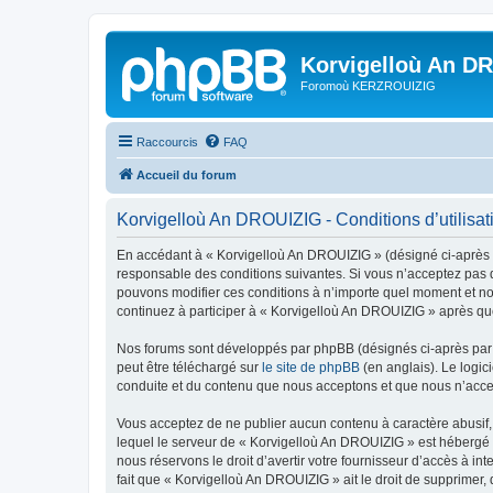
Korvigelloù An D
Foromoù KERZROUIZIG
Raccourcis
FAQ
Accueil du forum
Korvigelloù An DROUIZIG - Conditions d’utilisat
En accédant à « Korvigelloù An DROUIZIG » (désigné ci-après p
responsable des conditions suivantes. Si vous n’acceptez pas d
pouvons modifier ces conditions à n’importe quel moment et no
continuez à participer à « Korvigelloù An DROUIZIG » après que
Nos forums sont développés par phpBB (désignés ci-après par «
peut être téléchargé sur
le site de phpBB
(en anglais). Le logic
conduite et du contenu que nous acceptons et que nous n’acce
Vous acceptez de ne publier aucun contenu à caractère abusif, 
lequel le serveur de « Korvigelloù An DROUIZIG » est hébergé o
nous réservons le droit d’avertir votre fournisseur d’accès à int
fait que « Korvigelloù An DROUIZIG » ait le droit de supprimer,