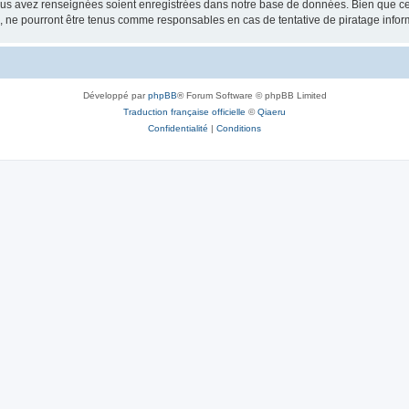
vous avez renseignées soient enregistrées dans notre base de données. Bien que ces
, ne pourront être tenus comme responsables en cas de tentative de piratage info
Développé par
phpBB
® Forum Software © phpBB Limited
Traduction française officielle
©
Qiaeru
Confidentialité
|
Conditions