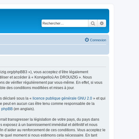
Rechercher
Recherche avancé
Connexion
uizig.org/phpBB3 »), vous acceptez d’être légalement
tiliser et accéder à « Korvigelloù An DROUIZIG ». Nous
s de vérifier régulièrement par vous-même. En effet, si vous
le des conditions modifiées et mises à jour.
ns déclaré sous la «
licence publique générale GNU 2.0
» et qui
ed ne peut en aucun cas être tenu comme responsable de la
de phpBB
(en anglais).
ait transgresser la législation de votre pays, du pays dans
us exposez à un bannissement immédiat et définitif et nous
 afin d’aider au renforcement de ces conditions. Vous acceptez le
orte quel moment si nous estimons cela nécessaire. En tant