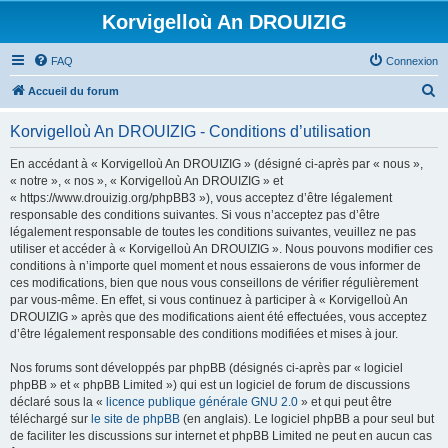
Korvigelloù An DROUIZIG
FAQ
Connexion
R
Accueil du forum
e
Korvigelloù An DROUIZIG - Conditions d’utilisation
c
h
En accédant à « Korvigelloù An DROUIZIG » (désigné ci-après par « nous »,
« notre », « nos », « Korvigelloù An DROUIZIG » et
e
« https://www.drouizig.org/phpBB3 »), vous acceptez d’être légalement
r
responsable des conditions suivantes. Si vous n’acceptez pas d’être
légalement responsable de toutes les conditions suivantes, veuillez ne pas
c
utiliser et accéder à « Korvigelloù An DROUIZIG ». Nous pouvons modifier ces
h
conditions à n’importe quel moment et nous essaierons de vous informer de
ces modifications, bien que nous vous conseillons de vérifier régulièrement
e
par vous-même. En effet, si vous continuez à participer à « Korvigelloù An
r
DROUIZIG » après que des modifications aient été effectuées, vous acceptez
d’être légalement responsable des conditions modifiées et mises à jour.
Nos forums sont développés par phpBB (désignés ci-après par « logiciel
phpBB » et « phpBB Limited ») qui est un logiciel de forum de discussions
déclaré sous la «
licence publique générale GNU 2.0
» et qui peut être
téléchargé sur
le site de phpBB
(en anglais). Le logiciel phpBB a pour seul but
de faciliter les discussions sur internet et phpBB Limited ne peut en aucun cas