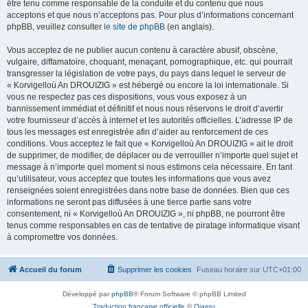
être tenu comme responsable de la conduite et du contenu que nous
acceptons et que nous n’acceptons pas. Pour plus d’informations concernant
phpBB, veuillez consulter
le site de phpBB
(en anglais).
Vous acceptez de ne publier aucun contenu à caractère abusif, obscène,
vulgaire, diffamatoire, choquant, menaçant, pornographique, etc. qui pourrait
transgresser la législation de votre pays, du pays dans lequel le serveur de
« Korvigelloù An DROUIZIG » est hébergé ou encore la loi internationale. Si
vous ne respectez pas ces dispositions, vous vous exposez à un
bannissement immédiat et définitif et nous nous réservons le droit d’avertir
votre fournisseur d’accès à internet et les autorités officielles. L’adresse IP de
tous les messages est enregistrée afin d’aider au renforcement de ces
conditions. Vous acceptez le fait que « Korvigelloù An DROUIZIG » ait le droit
de supprimer, de modifier, de déplacer ou de verrouiller n’importe quel sujet et
message à n’importe quel moment si nous estimons cela nécessaire. En tant
qu’utilisateur, vous acceptez que toutes les informations que vous avez
renseignées soient enregistrées dans notre base de données. Bien que ces
informations ne seront pas diffusées à une tierce partie sans votre
consentement, ni « Korvigelloù An DROUIZIG », ni phpBB, ne pourront être
tenus comme responsables en cas de tentative de piratage informatique visant
à compromettre vos données.
Accueil du forum
Supprimer les cookies
Fuseau horaire sur
UTC+01:00
Développé par
phpBB
® Forum Software © phpBB Limited
Traduction française officielle
©
Qiaeru