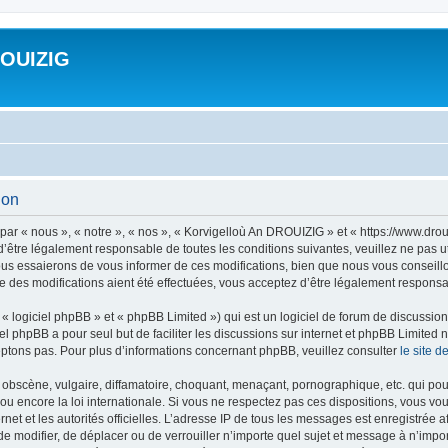
ROUIZIG
ion
ar « nous », « notre », « nos », « Korvigelloù An DROUIZIG » et « https://www.dro
’être légalement responsable de toutes les conditions suivantes, veuillez ne pas u
us essaierons de vous informer de ces modifications, bien que nous vous conseillon
 des modifications aient été effectuées, vous acceptez d’être légalement responsab
 logiciel phpBB » et « phpBB Limited ») qui est un logiciel de forum de discussio
iel phpBB a pour seul but de faciliter les discussions sur internet et phpBB Limit
ptons pas. Pour plus d’informations concernant phpBB, veuillez consulter
le site 
obscène, vulgaire, diffamatoire, choquant, menaçant, pornographique, etc. qui pourr
u encore la loi internationale. Si vous ne respectez pas ces dispositions, vous vo
ernet et les autorités officielles. L’adresse IP de tous les messages est enregistrée
 de modifier, de déplacer ou de verrouiller n’importe quel sujet et message à n’imp