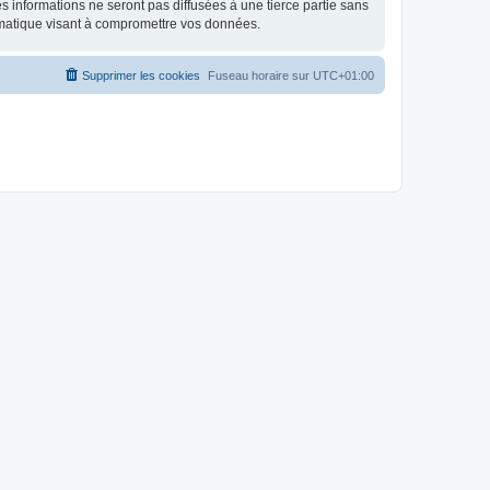
 informations ne seront pas diffusées à une tierce partie sans
rmatique visant à compromettre vos données.
Supprimer les cookies
Fuseau horaire sur
UTC+01:00