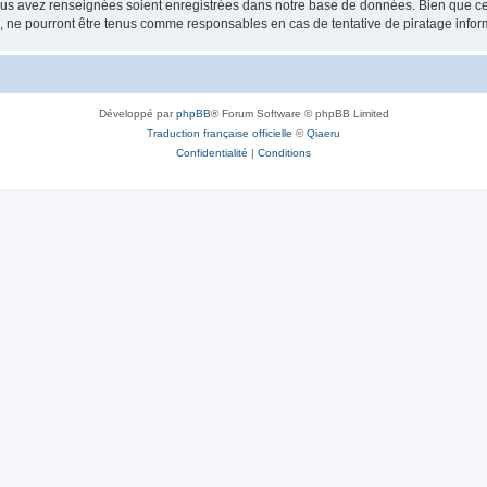
vous avez renseignées soient enregistrées dans notre base de données. Bien que ces
, ne pourront être tenus comme responsables en cas de tentative de piratage info
Développé par
phpBB
® Forum Software © phpBB Limited
Traduction française officielle
©
Qiaeru
Confidentialité
|
Conditions