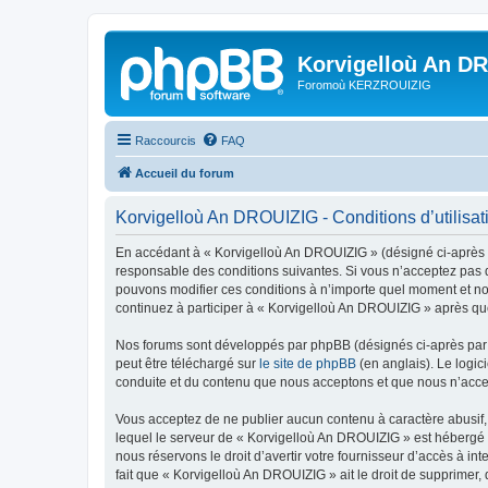
Korvigelloù An D
Foromoù KERZROUIZIG
Raccourcis
FAQ
Accueil du forum
Korvigelloù An DROUIZIG - Conditions d’utilisat
En accédant à « Korvigelloù An DROUIZIG » (désigné ci-après p
responsable des conditions suivantes. Si vous n’acceptez pas d
pouvons modifier ces conditions à n’importe quel moment et no
continuez à participer à « Korvigelloù An DROUIZIG » après que
Nos forums sont développés par phpBB (désignés ci-après par «
peut être téléchargé sur
le site de phpBB
(en anglais). Le logic
conduite et du contenu que nous acceptons et que nous n’acce
Vous acceptez de ne publier aucun contenu à caractère abusif, 
lequel le serveur de « Korvigelloù An DROUIZIG » est hébergé o
nous réservons le droit d’avertir votre fournisseur d’accès à int
fait que « Korvigelloù An DROUIZIG » ait le droit de supprimer,