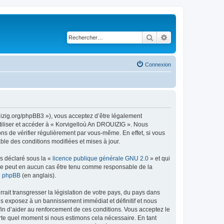
Rechercher
Recherche avancé
Connexion
uizig.org/phpBB3 »), vous acceptez d’être légalement
tiliser et accéder à « Korvigelloù An DROUIZIG ». Nous
s de vérifier régulièrement par vous-même. En effet, si vous
le des conditions modifiées et mises à jour.
ns déclaré sous la «
licence publique générale GNU 2.0
» et qui
ed ne peut en aucun cas être tenu comme responsable de la
de phpBB
(en anglais).
ait transgresser la législation de votre pays, du pays dans
us exposez à un bannissement immédiat et définitif et nous
 afin d’aider au renforcement de ces conditions. Vous acceptez le
orte quel moment si nous estimons cela nécessaire. En tant