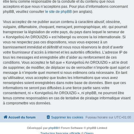
être tenu comme responsable de la conduite et du contenu que nous
acceptons et que nous n’acceptons pas. Pour plus d’informations concernant
phpBB, veuillez consulter
le site de phpBB
(en anglais).
Vous acceptez de ne publier aucun contenu à caractère abusif, obscène,
vulgaire, diffamatoire, choquant, menaçant, pornographique, etc. qui pourrait
transgresser la législation de votre pays, du pays dans lequel le serveur de
« Korvigelloù An DROUIZIG » est hébergé ou encore la loi internationale. Si
vous ne respectez pas ces dispositions, vous vous exposez à un
bannissement immédiat et définitif et nous nous réservons le droit d’avertir
votre fournisseur d’accès à internet et les autorités officielles. L’adresse IP de
tous les messages est enregistrée afin d’aider au renforcement de ces
conditions. Vous acceptez le fait que « Korvigelloù An DROUIZIG » ait le droit
de supprimer, de modifier, de déplacer ou de verrouiller n’importe quel sujet et
message à n’importe quel moment si nous estimons cela nécessaire. En tant
qu’utilisateur, vous acceptez que toutes les informations que vous avez
renseignées soient enregistrées dans notre base de données. Bien que ces
informations ne seront pas diffusées à une tierce partie sans votre
consentement, ni « Korvigelloù An DROUIZIG », ni phpBB, ne pourront être
tenus comme responsables en cas de tentative de piratage informatique visant
à compromettre vos données.
Accueil du forum
Supprimer les cookies
Fuseau horaire sur
UTC+01:00
Développé par
phpBB
® Forum Software © phpBB Limited
Traduction française officielle
©
Qiaeru