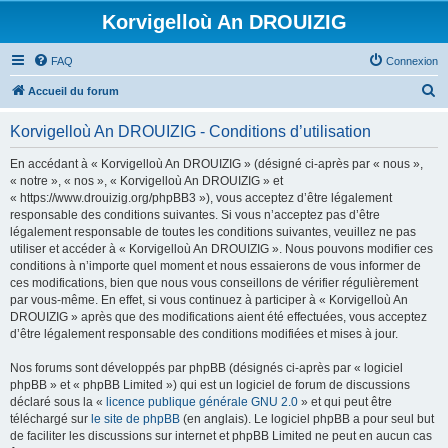
Korvigelloù An DROUIZIG
FAQ
Connexion
R
Accueil du forum
e
Korvigelloù An DROUIZIG - Conditions d’utilisation
c
h
En accédant à « Korvigelloù An DROUIZIG » (désigné ci-après par « nous »,
« notre », « nos », « Korvigelloù An DROUIZIG » et
e
« https://www.drouizig.org/phpBB3 »), vous acceptez d’être légalement
r
responsable des conditions suivantes. Si vous n’acceptez pas d’être
légalement responsable de toutes les conditions suivantes, veuillez ne pas
c
utiliser et accéder à « Korvigelloù An DROUIZIG ». Nous pouvons modifier ces
h
conditions à n’importe quel moment et nous essaierons de vous informer de
ces modifications, bien que nous vous conseillons de vérifier régulièrement
e
par vous-même. En effet, si vous continuez à participer à « Korvigelloù An
r
DROUIZIG » après que des modifications aient été effectuées, vous acceptez
d’être légalement responsable des conditions modifiées et mises à jour.
Nos forums sont développés par phpBB (désignés ci-après par « logiciel
phpBB » et « phpBB Limited ») qui est un logiciel de forum de discussions
déclaré sous la «
licence publique générale GNU 2.0
» et qui peut être
téléchargé sur
le site de phpBB
(en anglais). Le logiciel phpBB a pour seul but
de faciliter les discussions sur internet et phpBB Limited ne peut en aucun cas