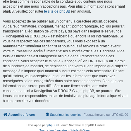
être tenu comme responsable de la conduite et du contenu que nous
acceptons et que nous n’acceptons pas. Pour plus d’informations concernant
phpBB, veuillez consulter
le site de phpBB
(en anglais).
Vous acceptez de ne publier aucun contenu à caractère abusif, obscène,
vulgaire, diffamatoire, choquant, menaçant, pornographique, etc. qui pourrait
transgresser la législation de votre pays, du pays dans lequel le serveur de
« Korvigelloù An DROUIZIG » est hébergé ou encore la loi internationale. Si
vous ne respectez pas ces dispositions, vous vous exposez à un
bannissement immédiat et définitif et nous nous réservons le droit d’avertir
votre fournisseur d’accès à internet et les autorités officielles. L’adresse IP de
tous les messages est enregistrée afin d’aider au renforcement de ces
conditions. Vous acceptez le fait que « Korvigelloù An DROUIZIG » ait le droit
de supprimer, de modifier, de déplacer ou de verrouiller n’importe quel sujet et
message à n’importe quel moment si nous estimons cela nécessaire. En tant
qu’utilisateur, vous acceptez que toutes les informations que vous avez
renseignées soient enregistrées dans notre base de données. Bien que ces
informations ne seront pas diffusées à une tierce partie sans votre
consentement, ni « Korvigelloù An DROUIZIG », ni phpBB, ne pourront être
tenus comme responsables en cas de tentative de piratage informatique visant
à compromettre vos données.
Accueil du forum
Supprimer les cookies
Fuseau horaire sur
UTC+01:00
Développé par
phpBB
® Forum Software © phpBB Limited
Traduction française officielle
©
Qiaeru