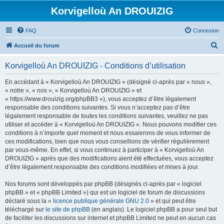
Korvigelloù An DROUIZIG
FAQ
Connexion
R
Accueil du forum
e
Korvigelloù An DROUIZIG - Conditions d’utilisation
c
h
En accédant à « Korvigelloù An DROUIZIG » (désigné ci-après par « nous »,
« notre », « nos », « Korvigelloù An DROUIZIG » et
e
« https://www.drouizig.org/phpBB3 »), vous acceptez d’être légalement
r
responsable des conditions suivantes. Si vous n’acceptez pas d’être
légalement responsable de toutes les conditions suivantes, veuillez ne pas
c
utiliser et accéder à « Korvigelloù An DROUIZIG ». Nous pouvons modifier ces
h
conditions à n’importe quel moment et nous essaierons de vous informer de
ces modifications, bien que nous vous conseillons de vérifier régulièrement
e
par vous-même. En effet, si vous continuez à participer à « Korvigelloù An
r
DROUIZIG » après que des modifications aient été effectuées, vous acceptez
d’être légalement responsable des conditions modifiées et mises à jour.
Nos forums sont développés par phpBB (désignés ci-après par « logiciel
phpBB » et « phpBB Limited ») qui est un logiciel de forum de discussions
déclaré sous la «
licence publique générale GNU 2.0
» et qui peut être
téléchargé sur
le site de phpBB
(en anglais). Le logiciel phpBB a pour seul but
de faciliter les discussions sur internet et phpBB Limited ne peut en aucun cas