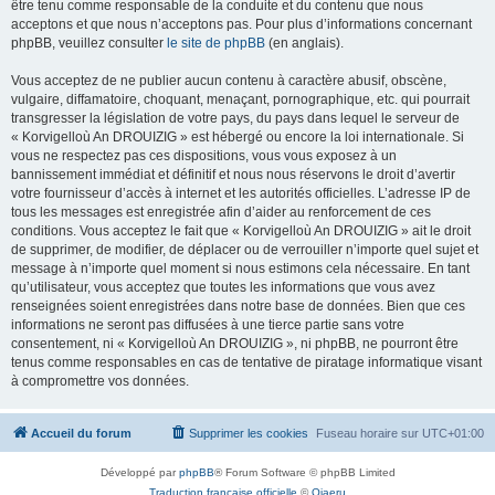
être tenu comme responsable de la conduite et du contenu que nous
acceptons et que nous n’acceptons pas. Pour plus d’informations concernant
phpBB, veuillez consulter
le site de phpBB
(en anglais).
Vous acceptez de ne publier aucun contenu à caractère abusif, obscène,
vulgaire, diffamatoire, choquant, menaçant, pornographique, etc. qui pourrait
transgresser la législation de votre pays, du pays dans lequel le serveur de
« Korvigelloù An DROUIZIG » est hébergé ou encore la loi internationale. Si
vous ne respectez pas ces dispositions, vous vous exposez à un
bannissement immédiat et définitif et nous nous réservons le droit d’avertir
votre fournisseur d’accès à internet et les autorités officielles. L’adresse IP de
tous les messages est enregistrée afin d’aider au renforcement de ces
conditions. Vous acceptez le fait que « Korvigelloù An DROUIZIG » ait le droit
de supprimer, de modifier, de déplacer ou de verrouiller n’importe quel sujet et
message à n’importe quel moment si nous estimons cela nécessaire. En tant
qu’utilisateur, vous acceptez que toutes les informations que vous avez
renseignées soient enregistrées dans notre base de données. Bien que ces
informations ne seront pas diffusées à une tierce partie sans votre
consentement, ni « Korvigelloù An DROUIZIG », ni phpBB, ne pourront être
tenus comme responsables en cas de tentative de piratage informatique visant
à compromettre vos données.
Accueil du forum
Supprimer les cookies
Fuseau horaire sur
UTC+01:00
Développé par
phpBB
® Forum Software © phpBB Limited
Traduction française officielle
©
Qiaeru