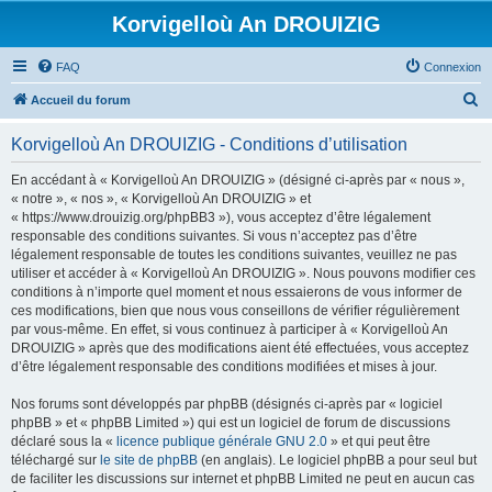
Korvigelloù An DROUIZIG
FAQ
Connexion
R
Accueil du forum
e
Korvigelloù An DROUIZIG - Conditions d’utilisation
c
h
En accédant à « Korvigelloù An DROUIZIG » (désigné ci-après par « nous »,
« notre », « nos », « Korvigelloù An DROUIZIG » et
e
« https://www.drouizig.org/phpBB3 »), vous acceptez d’être légalement
r
responsable des conditions suivantes. Si vous n’acceptez pas d’être
légalement responsable de toutes les conditions suivantes, veuillez ne pas
c
utiliser et accéder à « Korvigelloù An DROUIZIG ». Nous pouvons modifier ces
h
conditions à n’importe quel moment et nous essaierons de vous informer de
ces modifications, bien que nous vous conseillons de vérifier régulièrement
e
par vous-même. En effet, si vous continuez à participer à « Korvigelloù An
r
DROUIZIG » après que des modifications aient été effectuées, vous acceptez
d’être légalement responsable des conditions modifiées et mises à jour.
Nos forums sont développés par phpBB (désignés ci-après par « logiciel
phpBB » et « phpBB Limited ») qui est un logiciel de forum de discussions
déclaré sous la «
licence publique générale GNU 2.0
» et qui peut être
téléchargé sur
le site de phpBB
(en anglais). Le logiciel phpBB a pour seul but
de faciliter les discussions sur internet et phpBB Limited ne peut en aucun cas