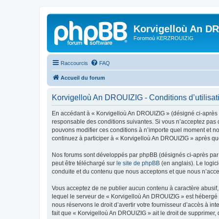
Korvigelloù An D
Foromoù KERZROUIZIG
Raccourcis
FAQ
Accueil du forum
Korvigelloù An DROUIZIG - Conditions d’utilisat
En accédant à « Korvigelloù An DROUIZIG » (désigné ci-après p
responsable des conditions suivantes. Si vous n’acceptez pas d
pouvons modifier ces conditions à n’importe quel moment et no
continuez à participer à « Korvigelloù An DROUIZIG » après que
Nos forums sont développés par phpBB (désignés ci-après par «
peut être téléchargé sur
le site de phpBB
(en anglais). Le logic
conduite et du contenu que nous acceptons et que nous n’acce
Vous acceptez de ne publier aucun contenu à caractère abusif, 
lequel le serveur de « Korvigelloù An DROUIZIG » est hébergé o
nous réservons le droit d’avertir votre fournisseur d’accès à int
fait que « Korvigelloù An DROUIZIG » ait le droit de supprimer,