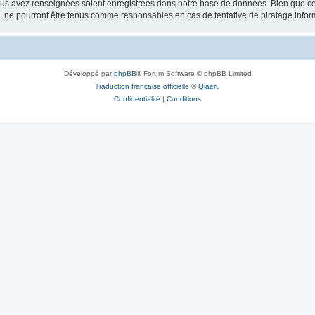
vous avez renseignées soient enregistrées dans notre base de données. Bien que ces
, ne pourront être tenus comme responsables en cas de tentative de piratage info
Développé par
phpBB
® Forum Software © phpBB Limited
Traduction française officielle
©
Qiaeru
Confidentialité
|
Conditions