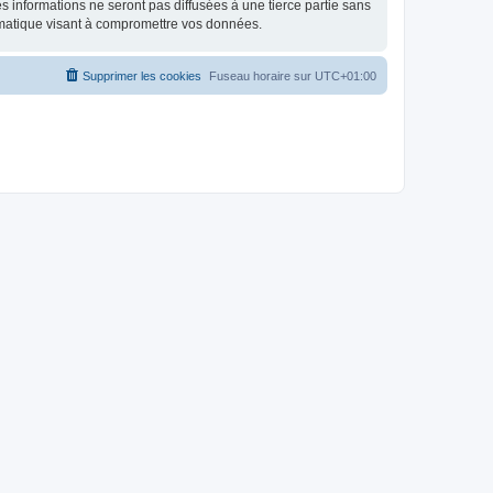
 informations ne seront pas diffusées à une tierce partie sans
rmatique visant à compromettre vos données.
Supprimer les cookies
Fuseau horaire sur
UTC+01:00