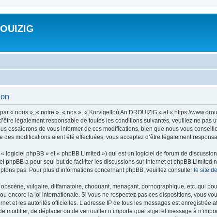
ROUIZIG
ion
ar « nous », « notre », « nos », « Korvigelloù An DROUIZIG » et « https://www.dro
’être légalement responsable de toutes les conditions suivantes, veuillez ne pas u
us essaierons de vous informer de ces modifications, bien que nous vous conseillon
 des modifications aient été effectuées, vous acceptez d’être légalement responsab
 logiciel phpBB » et « phpBB Limited ») qui est un logiciel de forum de discussio
iel phpBB a pour seul but de faciliter les discussions sur internet et phpBB Limit
ptons pas. Pour plus d’informations concernant phpBB, veuillez consulter
le site 
obscène, vulgaire, diffamatoire, choquant, menaçant, pornographique, etc. qui pourr
u encore la loi internationale. Si vous ne respectez pas ces dispositions, vous vo
ernet et les autorités officielles. L’adresse IP de tous les messages est enregistrée
 de modifier, de déplacer ou de verrouiller n’importe quel sujet et message à n’imp