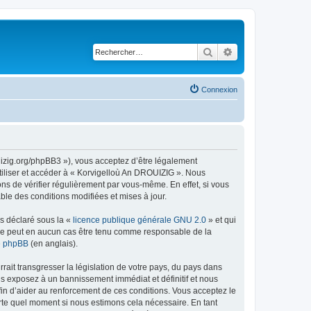
Rechercher
Recherche avancé
Connexion
uizig.org/phpBB3 »), vous acceptez d’être légalement
tiliser et accéder à « Korvigelloù An DROUIZIG ». Nous
s de vérifier régulièrement par vous-même. En effet, si vous
le des conditions modifiées et mises à jour.
ns déclaré sous la «
licence publique générale GNU 2.0
» et qui
ed ne peut en aucun cas être tenu comme responsable de la
de phpBB
(en anglais).
ait transgresser la législation de votre pays, du pays dans
us exposez à un bannissement immédiat et définitif et nous
 afin d’aider au renforcement de ces conditions. Vous acceptez le
orte quel moment si nous estimons cela nécessaire. En tant