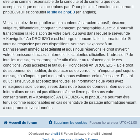
être tenu comme responsable de la conduite et du contenu que nous
acceptons et que nous n’acceptons pas. Pour plus d’informations concernant
phpBB, veuillez consulter
le site de phpBB
(en anglais).
Vous acceptez de ne publier aucun contenu à caractère abusif, obscène,
vulgaire, diffamatoire, choquant, menaçant, pornographique, etc. qui pourrait
transgresser la législation de votre pays, du pays dans lequel le serveur de
« Korvigelloù An DROUIZIG » est hébergé ou encore la loi internationale. Si
vous ne respectez pas ces dispositions, vous vous exposez à un
bannissement immédiat et définitif et nous nous réservons le droit d’avertir
votre fournisseur d’accès à internet et les autorités officielles. L’adresse IP de
tous les messages est enregistrée afin d’aider au renforcement de ces
conditions. Vous acceptez le fait que « Korvigelloù An DROUIZIG » ait le droit
de supprimer, de modifier, de déplacer ou de verrouiller n’importe quel sujet et
message à n’importe quel moment si nous estimons cela nécessaire. En tant
qu’utilisateur, vous acceptez que toutes les informations que vous avez
renseignées soient enregistrées dans notre base de données. Bien que ces
informations ne seront pas diffusées à une tierce partie sans votre
consentement, ni « Korvigelloù An DROUIZIG », ni phpBB, ne pourront être
tenus comme responsables en cas de tentative de piratage informatique visant
à compromettre vos données.
Accueil du forum
Supprimer les cookies
Fuseau horaire sur
UTC+01:00
Développé par
phpBB
® Forum Software © phpBB Limited
Traduction française officielle
©
Qiaeru