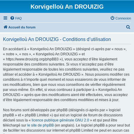
Korvigelloù An DROUIZIG
FAQ
Connexion
R
Accueil du forum
e
Korvigelloù An DROUIZIG - Conditions d’utilisation
c
h
En accédant à « Korvigelloù An DROUIZIG » (désigné ci-après par « nous »,
« notre », « nos », « Korvigelloù An DROUIZIG » et
e
« https://www.drouizig.org/phpBB3 »), vous acceptez d’être légalement
r
responsable des conditions suivantes. Si vous n’acceptez pas d’être
légalement responsable de toutes les conditions suivantes, veuillez ne pas
c
utiliser et accéder à « Korvigelloù An DROUIZIG ». Nous pouvons modifier ces
h
conditions à n’importe quel moment et nous essaierons de vous informer de
ces modifications, bien que nous vous conseillons de vérifier régulièrement
e
par vous-même. En effet, si vous continuez à participer à « Korvigelloù An
r
DROUIZIG » après que des modifications aient été effectuées, vous acceptez
d’être légalement responsable des conditions modifiées et mises à jour.
Nos forums sont développés par phpBB (désignés ci-après par « logiciel
phpBB » et « phpBB Limited ») qui est un logiciel de forum de discussions
déclaré sous la «
licence publique générale GNU 2.0
» et qui peut être
téléchargé sur
le site de phpBB
(en anglais). Le logiciel phpBB a pour seul but
de faciliter les discussions sur internet et phpBB Limited ne peut en aucun cas