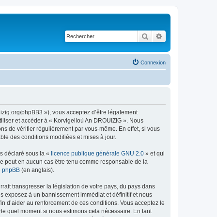
Rechercher
Recherche avancé
Connexion
uizig.org/phpBB3 »), vous acceptez d’être légalement
tiliser et accéder à « Korvigelloù An DROUIZIG ». Nous
s de vérifier régulièrement par vous-même. En effet, si vous
le des conditions modifiées et mises à jour.
ns déclaré sous la «
licence publique générale GNU 2.0
» et qui
ed ne peut en aucun cas être tenu comme responsable de la
de phpBB
(en anglais).
ait transgresser la législation de votre pays, du pays dans
us exposez à un bannissement immédiat et définitif et nous
 afin d’aider au renforcement de ces conditions. Vous acceptez le
orte quel moment si nous estimons cela nécessaire. En tant