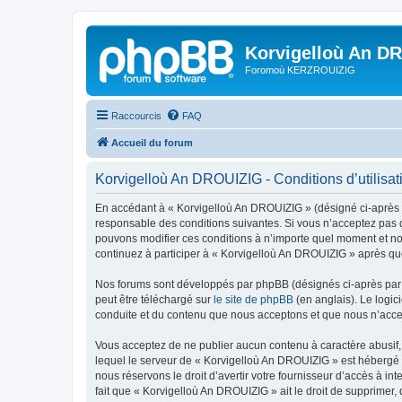
Korvigelloù An D
Foromoù KERZROUIZIG
Raccourcis
FAQ
Accueil du forum
Korvigelloù An DROUIZIG - Conditions d’utilisat
En accédant à « Korvigelloù An DROUIZIG » (désigné ci-après p
responsable des conditions suivantes. Si vous n’acceptez pas d
pouvons modifier ces conditions à n’importe quel moment et no
continuez à participer à « Korvigelloù An DROUIZIG » après que
Nos forums sont développés par phpBB (désignés ci-après par «
peut être téléchargé sur
le site de phpBB
(en anglais). Le logic
conduite et du contenu que nous acceptons et que nous n’acce
Vous acceptez de ne publier aucun contenu à caractère abusif, 
lequel le serveur de « Korvigelloù An DROUIZIG » est hébergé o
nous réservons le droit d’avertir votre fournisseur d’accès à int
fait que « Korvigelloù An DROUIZIG » ait le droit de supprimer,