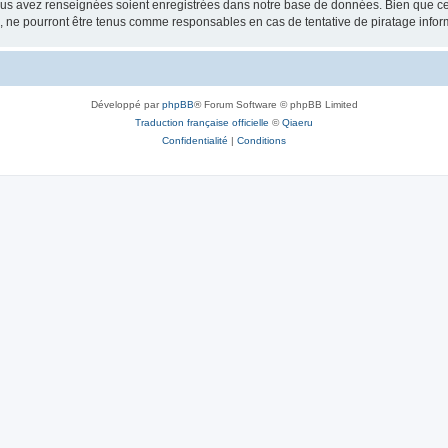
vous avez renseignées soient enregistrées dans notre base de données. Bien que ces
, ne pourront être tenus comme responsables en cas de tentative de piratage info
Développé par
phpBB
® Forum Software © phpBB Limited
Traduction française officielle
©
Qiaeru
Confidentialité
|
Conditions