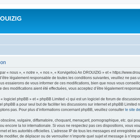
ROUIZIG
ion
ar « nous », « notre », « nos », « Korvigelloù An DROUIZIG » et « https://www.dro
’être légalement responsable de toutes les conditions suivantes, veuillez ne pas u
us essaierons de vous informer de ces modifications, bien que nous vous conseillon
 des modifications aient été effectuées, vous acceptez d’être légalement responsab
 logiciel phpBB » et « phpBB Limited ») qui est un logiciel de forum de discussio
iel phpBB a pour seul but de faciliter les discussions sur internet et phpBB Limit
ptons pas. Pour plus d’informations concernant phpBB, veuillez consulter
le site 
obscène, vulgaire, diffamatoire, choquant, menaçant, pornographique, etc. qui pourr
u encore la loi internationale. Si vous ne respectez pas ces dispositions, vous vo
ernet et les autorités officielles. L’adresse IP de tous les messages est enregistrée
 de modifier, de déplacer ou de verrouiller n’importe quel sujet et message à n’imp