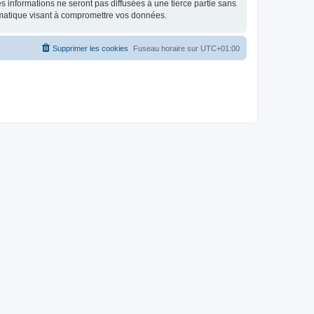
 informations ne seront pas diffusées à une tierce partie sans
rmatique visant à compromettre vos données.
Supprimer les cookies
Fuseau horaire sur
UTC+01:00