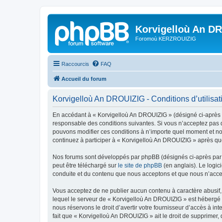
Korvigelloù An D
Foromoù KERZROUIZIG
Raccourcis
FAQ
Accueil du forum
Korvigelloù An DROUIZIG - Conditions d’utilisat
En accédant à « Korvigelloù An DROUIZIG » (désigné ci-après p
responsable des conditions suivantes. Si vous n’acceptez pas d
pouvons modifier ces conditions à n’importe quel moment et no
continuez à participer à « Korvigelloù An DROUIZIG » après que
Nos forums sont développés par phpBB (désignés ci-après par «
peut être téléchargé sur
le site de phpBB
(en anglais). Le logic
conduite et du contenu que nous acceptons et que nous n’acce
Vous acceptez de ne publier aucun contenu à caractère abusif, 
lequel le serveur de « Korvigelloù An DROUIZIG » est hébergé o
nous réservons le droit d’avertir votre fournisseur d’accès à int
fait que « Korvigelloù An DROUIZIG » ait le droit de supprimer,