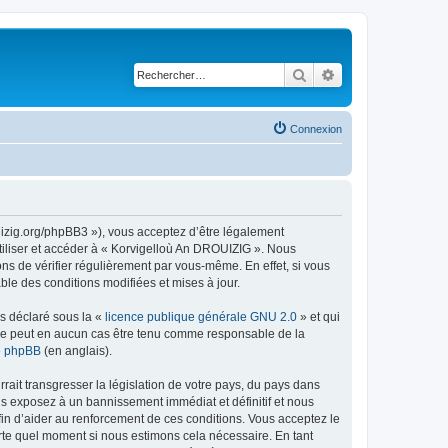
Rechercher
Recherche avancé
Connexion
uizig.org/phpBB3 »), vous acceptez d’être légalement
tiliser et accéder à « Korvigelloù An DROUIZIG ». Nous
s de vérifier régulièrement par vous-même. En effet, si vous
le des conditions modifiées et mises à jour.
ns déclaré sous la «
licence publique générale GNU 2.0
» et qui
ed ne peut en aucun cas être tenu comme responsable de la
de phpBB
(en anglais).
ait transgresser la législation de votre pays, du pays dans
us exposez à un bannissement immédiat et définitif et nous
 afin d’aider au renforcement de ces conditions. Vous acceptez le
orte quel moment si nous estimons cela nécessaire. En tant