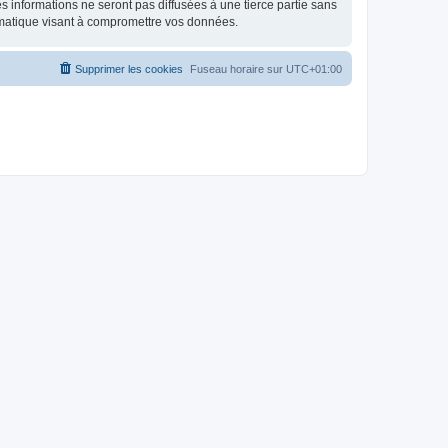
 informations ne seront pas diffusées à une tierce partie sans
rmatique visant à compromettre vos données.
Supprimer les cookies
Fuseau horaire sur
UTC+01:00