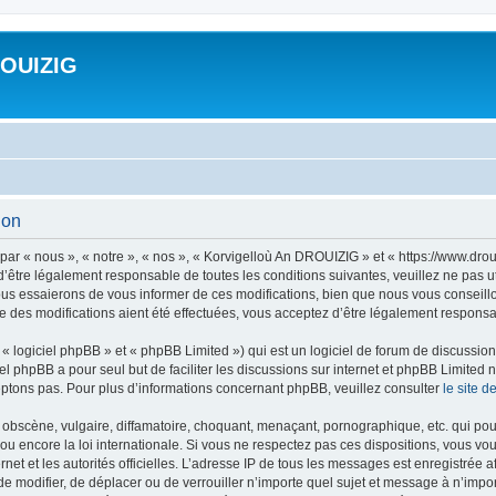
ROUIZIG
ion
ar « nous », « notre », « nos », « Korvigelloù An DROUIZIG » et « https://www.dro
’être légalement responsable de toutes les conditions suivantes, veuillez ne pas u
us essaierons de vous informer de ces modifications, bien que nous vous conseillon
 des modifications aient été effectuées, vous acceptez d’être légalement responsab
 logiciel phpBB » et « phpBB Limited ») qui est un logiciel de forum de discussio
iel phpBB a pour seul but de faciliter les discussions sur internet et phpBB Limit
ptons pas. Pour plus d’informations concernant phpBB, veuillez consulter
le site 
obscène, vulgaire, diffamatoire, choquant, menaçant, pornographique, etc. qui pourr
u encore la loi internationale. Si vous ne respectez pas ces dispositions, vous vo
ernet et les autorités officielles. L’adresse IP de tous les messages est enregistrée
 de modifier, de déplacer ou de verrouiller n’importe quel sujet et message à n’imp