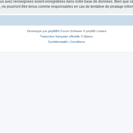
vous avez renseignées soient enregistrées dans notre base de données. Bien que ces
, ne pourront être tenus comme responsables en cas de tentative de piratage info
Développé par
phpBB
® Forum Software © phpBB Limited
Traduction française officielle
©
Qiaeru
Confidentialité
|
Conditions