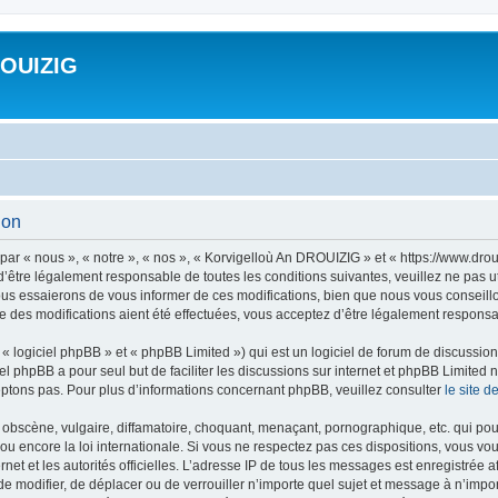
ROUIZIG
ion
ar « nous », « notre », « nos », « Korvigelloù An DROUIZIG » et « https://www.dro
’être légalement responsable de toutes les conditions suivantes, veuillez ne pas u
us essaierons de vous informer de ces modifications, bien que nous vous conseillon
 des modifications aient été effectuées, vous acceptez d’être légalement responsab
 logiciel phpBB » et « phpBB Limited ») qui est un logiciel de forum de discussio
iel phpBB a pour seul but de faciliter les discussions sur internet et phpBB Limit
ptons pas. Pour plus d’informations concernant phpBB, veuillez consulter
le site 
obscène, vulgaire, diffamatoire, choquant, menaçant, pornographique, etc. qui pourr
u encore la loi internationale. Si vous ne respectez pas ces dispositions, vous vo
ernet et les autorités officielles. L’adresse IP de tous les messages est enregistrée
 de modifier, de déplacer ou de verrouiller n’importe quel sujet et message à n’imp