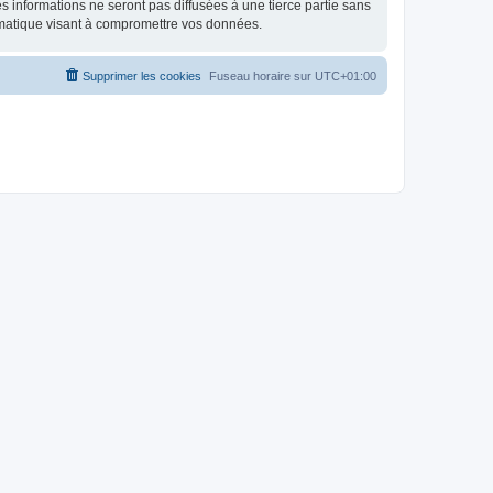
 informations ne seront pas diffusées à une tierce partie sans
rmatique visant à compromettre vos données.
Supprimer les cookies
Fuseau horaire sur
UTC+01:00