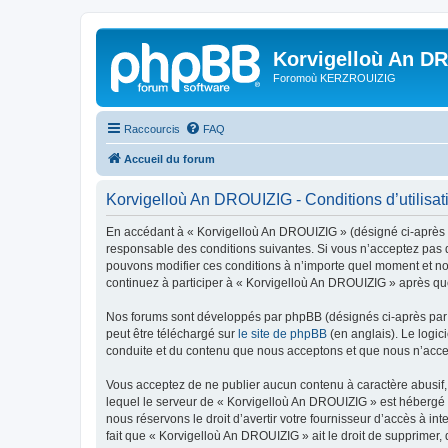
Korvigelloù An D
Foromoù KERZROUIZIG
Raccourcis
FAQ
Accueil du forum
Korvigelloù An DROUIZIG - Conditions d’utilisat
En accédant à « Korvigelloù An DROUIZIG » (désigné ci-après p
responsable des conditions suivantes. Si vous n’acceptez pas d
pouvons modifier ces conditions à n’importe quel moment et no
continuez à participer à « Korvigelloù An DROUIZIG » après que
Nos forums sont développés par phpBB (désignés ci-après par «
peut être téléchargé sur
le site de phpBB
(en anglais). Le logic
conduite et du contenu que nous acceptons et que nous n’acce
Vous acceptez de ne publier aucun contenu à caractère abusif, 
lequel le serveur de « Korvigelloù An DROUIZIG » est hébergé o
nous réservons le droit d’avertir votre fournisseur d’accès à int
fait que « Korvigelloù An DROUIZIG » ait le droit de supprimer,