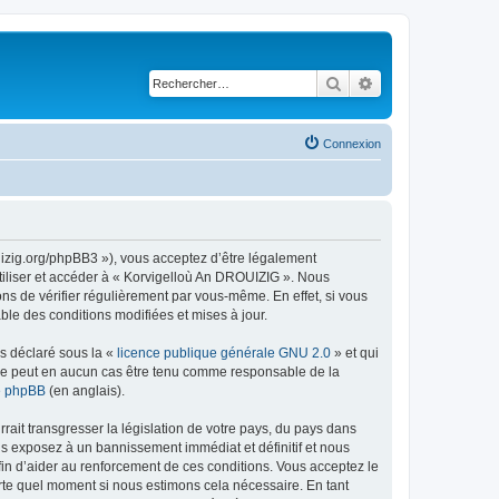
Rechercher
Recherche avancé
Connexion
uizig.org/phpBB3 »), vous acceptez d’être légalement
tiliser et accéder à « Korvigelloù An DROUIZIG ». Nous
s de vérifier régulièrement par vous-même. En effet, si vous
le des conditions modifiées et mises à jour.
ns déclaré sous la «
licence publique générale GNU 2.0
» et qui
ed ne peut en aucun cas être tenu comme responsable de la
de phpBB
(en anglais).
ait transgresser la législation de votre pays, du pays dans
us exposez à un bannissement immédiat et définitif et nous
 afin d’aider au renforcement de ces conditions. Vous acceptez le
orte quel moment si nous estimons cela nécessaire. En tant