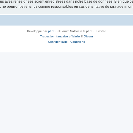
vous avez renseignées soient enregistrées dans notre base de données. Bien que ces
, ne pourront être tenus comme responsables en cas de tentative de piratage info
Développé par
phpBB
® Forum Software © phpBB Limited
Traduction française officielle
©
Qiaeru
Confidentialité
|
Conditions