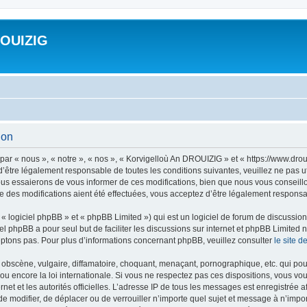
ROUIZIG
ion
ar « nous », « notre », « nos », « Korvigelloù An DROUIZIG » et « https://www.dro
’être légalement responsable de toutes les conditions suivantes, veuillez ne pas u
us essaierons de vous informer de ces modifications, bien que nous vous conseillon
 des modifications aient été effectuées, vous acceptez d’être légalement responsab
 logiciel phpBB » et « phpBB Limited ») qui est un logiciel de forum de discussio
iel phpBB a pour seul but de faciliter les discussions sur internet et phpBB Limit
ptons pas. Pour plus d’informations concernant phpBB, veuillez consulter
le site 
obscène, vulgaire, diffamatoire, choquant, menaçant, pornographique, etc. qui pourr
u encore la loi internationale. Si vous ne respectez pas ces dispositions, vous vo
ernet et les autorités officielles. L’adresse IP de tous les messages est enregistrée
 de modifier, de déplacer ou de verrouiller n’importe quel sujet et message à n’imp