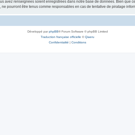
vous avez renseignées soient enregistrées dans notre base de données. Bien que ces
, ne pourront être tenus comme responsables en cas de tentative de piratage info
Développé par
phpBB
® Forum Software © phpBB Limited
Traduction française officielle
©
Qiaeru
Confidentialité
|
Conditions