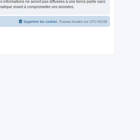
 informations ne seront pas diffusées à une tierce partie sans
rmatique visant à compromettre vos données.
Supprimer les cookies
Fuseau horaire sur
UTC+01:00