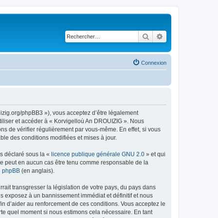
Rechercher
Recherche avancé
Connexion
uizig.org/phpBB3 »), vous acceptez d’être légalement
tiliser et accéder à « Korvigelloù An DROUIZIG ». Nous
s de vérifier régulièrement par vous-même. En effet, si vous
le des conditions modifiées et mises à jour.
ns déclaré sous la «
licence publique générale GNU 2.0
» et qui
ed ne peut en aucun cas être tenu comme responsable de la
de phpBB
(en anglais).
ait transgresser la législation de votre pays, du pays dans
us exposez à un bannissement immédiat et définitif et nous
 afin d’aider au renforcement de ces conditions. Vous acceptez le
orte quel moment si nous estimons cela nécessaire. En tant