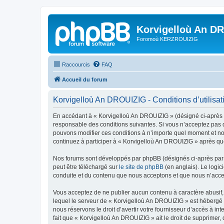
Korvigelloù An D
Foromoù KERZROUIZIG
Raccourcis
FAQ
Accueil du forum
Korvigelloù An DROUIZIG - Conditions d’utilisat
En accédant à « Korvigelloù An DROUIZIG » (désigné ci-après p
responsable des conditions suivantes. Si vous n’acceptez pas d
pouvons modifier ces conditions à n’importe quel moment et no
continuez à participer à « Korvigelloù An DROUIZIG » après que
Nos forums sont développés par phpBB (désignés ci-après par «
peut être téléchargé sur
le site de phpBB
(en anglais). Le logic
conduite et du contenu que nous acceptons et que nous n’acce
Vous acceptez de ne publier aucun contenu à caractère abusif, 
lequel le serveur de « Korvigelloù An DROUIZIG » est hébergé o
nous réservons le droit d’avertir votre fournisseur d’accès à int
fait que « Korvigelloù An DROUIZIG » ait le droit de supprimer,