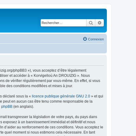
Rechercher
Recherche avancé
Connexion
uizig.org/phpBB3 »), vous acceptez d’être légalement
tiliser et accéder à « Korvigelloù An DROUIZIG ». Nous
s de vérifier régulièrement par vous-même. En effet, si vous
le des conditions modifiées et mises à jour.
ns déclaré sous la «
licence publique générale GNU 2.0
» et qui
ed ne peut en aucun cas être tenu comme responsable de la
de phpBB
(en anglais).
ait transgresser la législation de votre pays, du pays dans
us exposez à un bannissement immédiat et définitif et nous
 afin d’aider au renforcement de ces conditions. Vous acceptez le
orte quel moment si nous estimons cela nécessaire. En tant