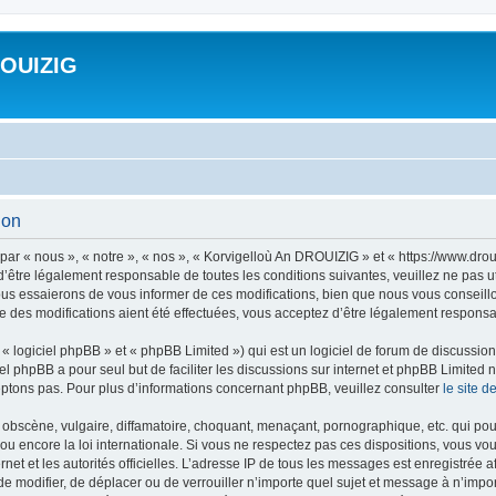
ROUIZIG
ion
ar « nous », « notre », « nos », « Korvigelloù An DROUIZIG » et « https://www.dro
’être légalement responsable de toutes les conditions suivantes, veuillez ne pas u
us essaierons de vous informer de ces modifications, bien que nous vous conseillon
 des modifications aient été effectuées, vous acceptez d’être légalement responsab
 logiciel phpBB » et « phpBB Limited ») qui est un logiciel de forum de discussio
iel phpBB a pour seul but de faciliter les discussions sur internet et phpBB Limit
ptons pas. Pour plus d’informations concernant phpBB, veuillez consulter
le site 
obscène, vulgaire, diffamatoire, choquant, menaçant, pornographique, etc. qui pourr
u encore la loi internationale. Si vous ne respectez pas ces dispositions, vous vo
ernet et les autorités officielles. L’adresse IP de tous les messages est enregistrée
 de modifier, de déplacer ou de verrouiller n’importe quel sujet et message à n’imp