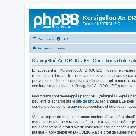
Korvigelloù An D
Foromoù KERZROUIZIG
Raccourcis
FAQ
Accueil du forum
Korvigelloù An DROUIZIG - Conditions d’utilisat
En accédant à « Korvigelloù An DROUIZIG » (désigné ci-après p
responsable des conditions suivantes. Si vous n’acceptez pas d
pouvons modifier ces conditions à n’importe quel moment et no
continuez à participer à « Korvigelloù An DROUIZIG » après que
Nos forums sont développés par phpBB (désignés ci-après par «
peut être téléchargé sur
le site de phpBB
(en anglais). Le logic
conduite et du contenu que nous acceptons et que nous n’acce
Vous acceptez de ne publier aucun contenu à caractère abusif, 
lequel le serveur de « Korvigelloù An DROUIZIG » est hébergé o
nous réservons le droit d’avertir votre fournisseur d’accès à int
fait que « Korvigelloù An DROUIZIG » ait le droit de supprimer,