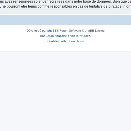
vous avez renseignées soient enregistrées dans notre base de données. Bien que ces
, ne pourront être tenus comme responsables en cas de tentative de piratage info
Développé par
phpBB
® Forum Software © phpBB Limited
Traduction française officielle
©
Qiaeru
Confidentialité
|
Conditions