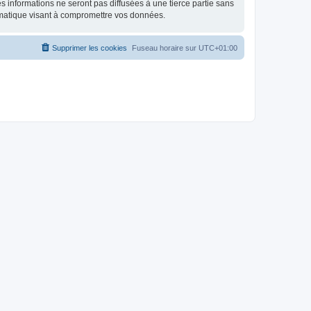
 informations ne seront pas diffusées à une tierce partie sans
rmatique visant à compromettre vos données.
Supprimer les cookies
Fuseau horaire sur
UTC+01:00