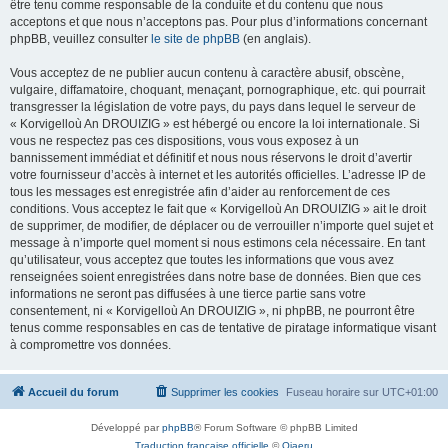
être tenu comme responsable de la conduite et du contenu que nous
acceptons et que nous n’acceptons pas. Pour plus d’informations concernant
phpBB, veuillez consulter
le site de phpBB
(en anglais).
Vous acceptez de ne publier aucun contenu à caractère abusif, obscène,
vulgaire, diffamatoire, choquant, menaçant, pornographique, etc. qui pourrait
transgresser la législation de votre pays, du pays dans lequel le serveur de
« Korvigelloù An DROUIZIG » est hébergé ou encore la loi internationale. Si
vous ne respectez pas ces dispositions, vous vous exposez à un
bannissement immédiat et définitif et nous nous réservons le droit d’avertir
votre fournisseur d’accès à internet et les autorités officielles. L’adresse IP de
tous les messages est enregistrée afin d’aider au renforcement de ces
conditions. Vous acceptez le fait que « Korvigelloù An DROUIZIG » ait le droit
de supprimer, de modifier, de déplacer ou de verrouiller n’importe quel sujet et
message à n’importe quel moment si nous estimons cela nécessaire. En tant
qu’utilisateur, vous acceptez que toutes les informations que vous avez
renseignées soient enregistrées dans notre base de données. Bien que ces
informations ne seront pas diffusées à une tierce partie sans votre
consentement, ni « Korvigelloù An DROUIZIG », ni phpBB, ne pourront être
tenus comme responsables en cas de tentative de piratage informatique visant
à compromettre vos données.
Accueil du forum
Supprimer les cookies
Fuseau horaire sur
UTC+01:00
Développé par
phpBB
® Forum Software © phpBB Limited
Traduction française officielle
©
Qiaeru