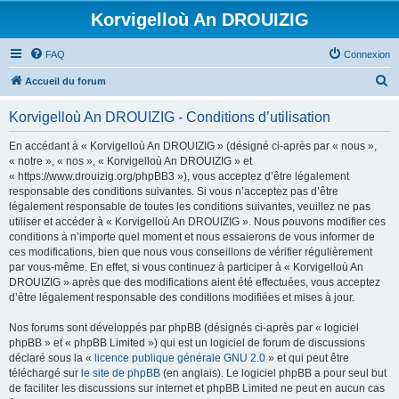
Korvigelloù An DROUIZIG
FAQ
Connexion
R
Accueil du forum
e
Korvigelloù An DROUIZIG - Conditions d’utilisation
c
h
En accédant à « Korvigelloù An DROUIZIG » (désigné ci-après par « nous »,
« notre », « nos », « Korvigelloù An DROUIZIG » et
e
« https://www.drouizig.org/phpBB3 »), vous acceptez d’être légalement
r
responsable des conditions suivantes. Si vous n’acceptez pas d’être
légalement responsable de toutes les conditions suivantes, veuillez ne pas
c
utiliser et accéder à « Korvigelloù An DROUIZIG ». Nous pouvons modifier ces
h
conditions à n’importe quel moment et nous essaierons de vous informer de
ces modifications, bien que nous vous conseillons de vérifier régulièrement
e
par vous-même. En effet, si vous continuez à participer à « Korvigelloù An
r
DROUIZIG » après que des modifications aient été effectuées, vous acceptez
d’être légalement responsable des conditions modifiées et mises à jour.
Nos forums sont développés par phpBB (désignés ci-après par « logiciel
phpBB » et « phpBB Limited ») qui est un logiciel de forum de discussions
déclaré sous la «
licence publique générale GNU 2.0
» et qui peut être
téléchargé sur
le site de phpBB
(en anglais). Le logiciel phpBB a pour seul but
de faciliter les discussions sur internet et phpBB Limited ne peut en aucun cas