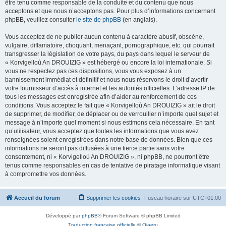
être tenu comme responsable de la conduite et du contenu que nous
acceptons et que nous n’acceptons pas. Pour plus d’informations concernant
phpBB, veuillez consulter
le site de phpBB
(en anglais).
Vous acceptez de ne publier aucun contenu à caractère abusif, obscène,
vulgaire, diffamatoire, choquant, menaçant, pornographique, etc. qui pourrait
transgresser la législation de votre pays, du pays dans lequel le serveur de
« Korvigelloù An DROUIZIG » est hébergé ou encore la loi internationale. Si
vous ne respectez pas ces dispositions, vous vous exposez à un
bannissement immédiat et définitif et nous nous réservons le droit d’avertir
votre fournisseur d’accès à internet et les autorités officielles. L’adresse IP de
tous les messages est enregistrée afin d’aider au renforcement de ces
conditions. Vous acceptez le fait que « Korvigelloù An DROUIZIG » ait le droit
de supprimer, de modifier, de déplacer ou de verrouiller n’importe quel sujet et
message à n’importe quel moment si nous estimons cela nécessaire. En tant
qu’utilisateur, vous acceptez que toutes les informations que vous avez
renseignées soient enregistrées dans notre base de données. Bien que ces
informations ne seront pas diffusées à une tierce partie sans votre
consentement, ni « Korvigelloù An DROUIZIG », ni phpBB, ne pourront être
tenus comme responsables en cas de tentative de piratage informatique visant
à compromettre vos données.
Accueil du forum
Supprimer les cookies
Fuseau horaire sur
UTC+01:00
Développé par
phpBB
® Forum Software © phpBB Limited
Traduction française officielle
©
Qiaeru