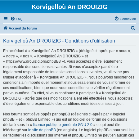
Korvigelloù An DROUIZIG
FAQ
Connexion
R
Accueil du forum
e
Korvigelloù An DROUIZIG - Conditions d’utilisation
c
h
En accédant à « Korvigelloù An DROUIZIG » (désigné ci-après par « nous »,
« notre », « nos », « Korvigelloù An DROUIZIG » et
e
« https://www.drouizig.org/phpBB3 »), vous acceptez d’être légalement
r
responsable des conditions suivantes. Si vous n’acceptez pas d’être
légalement responsable de toutes les conditions suivantes, veuillez ne pas
c
utiliser et accéder à « Korvigelloù An DROUIZIG ». Nous pouvons modifier ces
h
conditions à n’importe quel moment et nous essaierons de vous informer de
ces modifications, bien que nous vous conseillons de vérifier régulièrement
e
par vous-même. En effet, si vous continuez à participer à « Korvigelloù An
r
DROUIZIG » après que des modifications aient été effectuées, vous acceptez
d’être légalement responsable des conditions modifiées et mises à jour.
Nos forums sont développés par phpBB (désignés ci-après par « logiciel
phpBB » et « phpBB Limited ») qui est un logiciel de forum de discussions
déclaré sous la «
licence publique générale GNU 2.0
» et qui peut être
téléchargé sur
le site de phpBB
(en anglais). Le logiciel phpBB a pour seul but
de faciliter les discussions sur internet et phpBB Limited ne peut en aucun cas