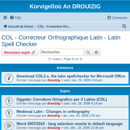
Korvigelloù An DROUIZIG
FAQ
Connexion
R
Accueil du forum
COL - Correcteur Orthographique Latin - Latin Spell Checker
e
COL - Correcteur Orthographique Latin - Latin
c
Spell Checker
h
Rechercher
Recherche avanc
Nouveau sujet
e
17 sujets • Page
1
sur
1
r
Annonces
c
h
Download COL2.x, the latin spellchecker for Microsoft Office
Dernier message par
drouizig
«
sam. nov. 29, 2008 4:16 pm
e
r
Sujets
Oggetto: Correttore Ortografico per il Latino (COL)
Dernier message par
drouizig
«
sam. nov. 29, 2008 4:14 pm
Medieval Latin - Changes in orthography
Dernier message par
drouizig
«
jeu. nov. 20, 2008 2:55 pm
Word 2007/2010 - lang selection reverts to default language
Dernier message par
drouizig
«
ven. déc. 18, 2009 10:38 am