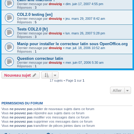
Dernier message par
drouizig
«
dim. juin 17, 2007 4:55 pm
Réponses :
3
COL2.0 testing [en]
Dernier message par
drouizig
«
jeu. mars 29, 2007 8:42 am
Réponses :
5
Tests COL2.0 [fr]
Dernier message par
drouizig
«
lun. mars 26, 2007 5:28 pm
Réponses :
3
Manip pour installer le correcteur latin sous OpenOffice.org
Dernier message par
drouizig
«
mar. juil. 18, 2006 10:52 am
Réponses :
1
Question correcteur latin
Dernier message par
drouizig
«
mer. juin 07, 2006 5:30 am
Réponses :
1
Nouveau sujet
17 sujets • Page
1
sur
1
Aller
PERMISSIONS DU FORUM
Vous
ne pouvez pas
publier de nouveaux sujets dans ce forum
Vous
ne pouvez pas
répondre aux sujets dans ce forum
Vous
ne pouvez pas
modifier vos messages dans ce forum
Vous
ne pouvez pas
supprimer vos messages dans ce forum
Vous
ne pouvez pas
transférer de pièces jointes dans ce forum