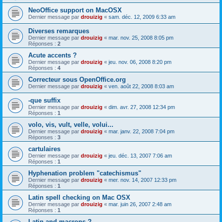
NeoOffice support on MacOSX
Dernier message par
drouizig
«
sam. déc. 12, 2009 6:33 am
Diverses remarques
Dernier message par
drouizig
«
mar. nov. 25, 2008 8:05 pm
Réponses :
2
Acute accents ?
Dernier message par
drouizig
«
jeu. nov. 06, 2008 8:20 pm
Réponses :
4
Correcteur sous OpenOffice.org
Dernier message par
drouizig
«
ven. août 22, 2008 8:03 am
-que suffix
Dernier message par
drouizig
«
dim. avr. 27, 2008 12:34 pm
Réponses :
1
volo, vis, vult, velle, volui...
Dernier message par
drouizig
«
mar. janv. 22, 2008 7:04 pm
Réponses :
3
cartulaires
Dernier message par
drouizig
«
jeu. déc. 13, 2007 7:06 am
Réponses :
1
Hyphenation problem "catechismus"
Dernier message par
drouizig
«
mer. nov. 14, 2007 12:33 pm
Réponses :
1
Latin spell checking on Mac OSX
Dernier message par
drouizig
«
mar. juin 26, 2007 2:48 am
Réponses :
1
Latin and macrons ?