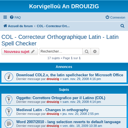
Korvigelloù An DROUIZIG
FAQ
Connexion
R
Accueil du forum
COL - Correcteur Orthographique Latin - Latin Spell Checker
e
COL - Correcteur Orthographique Latin - Latin
c
Spell Checker
h
Rechercher
Recherche avanc
Nouveau sujet
e
17 sujets • Page
1
sur
1
r
Annonces
c
h
Download COL2.x, the latin spellchecker for Microsoft Office
Dernier message par
drouizig
«
sam. nov. 29, 2008 4:16 pm
e
r
Sujets
Oggetto: Correttore Ortografico per il Latino (COL)
Dernier message par
drouizig
«
sam. nov. 29, 2008 4:14 pm
Medieval Latin - Changes in orthography
Dernier message par
drouizig
«
jeu. nov. 20, 2008 2:55 pm
Word 2007/2010 - lang selection reverts to default language
Dernier message par
drouizig
«
ven. déc. 18, 2009 10:38 am