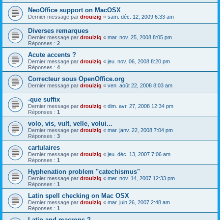
NeoOffice support on MacOSX
Dernier message par
drouizig
«
sam. déc. 12, 2009 6:33 am
Diverses remarques
Dernier message par
drouizig
«
mar. nov. 25, 2008 8:05 pm
Réponses :
2
Acute accents ?
Dernier message par
drouizig
«
jeu. nov. 06, 2008 8:20 pm
Réponses :
4
Correcteur sous OpenOffice.org
Dernier message par
drouizig
«
ven. août 22, 2008 8:03 am
-que suffix
Dernier message par
drouizig
«
dim. avr. 27, 2008 12:34 pm
Réponses :
1
volo, vis, vult, velle, volui...
Dernier message par
drouizig
«
mar. janv. 22, 2008 7:04 pm
Réponses :
3
cartulaires
Dernier message par
drouizig
«
jeu. déc. 13, 2007 7:06 am
Réponses :
1
Hyphenation problem "catechismus"
Dernier message par
drouizig
«
mer. nov. 14, 2007 12:33 pm
Réponses :
1
Latin spell checking on Mac OSX
Dernier message par
drouizig
«
mar. juin 26, 2007 2:48 am
Réponses :
1
Latin and macrons ?