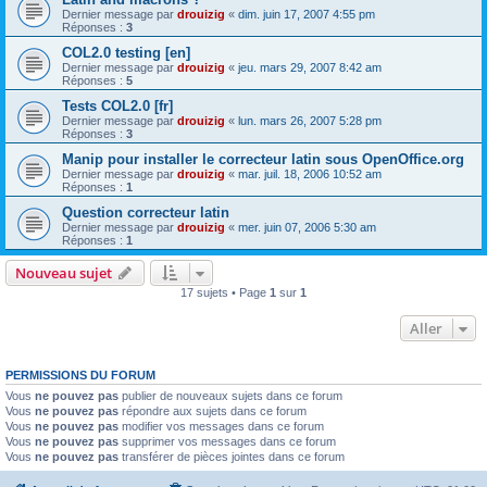
Dernier message par
drouizig
«
dim. juin 17, 2007 4:55 pm
Réponses :
3
COL2.0 testing [en]
Dernier message par
drouizig
«
jeu. mars 29, 2007 8:42 am
Réponses :
5
Tests COL2.0 [fr]
Dernier message par
drouizig
«
lun. mars 26, 2007 5:28 pm
Réponses :
3
Manip pour installer le correcteur latin sous OpenOffice.org
Dernier message par
drouizig
«
mar. juil. 18, 2006 10:52 am
Réponses :
1
Question correcteur latin
Dernier message par
drouizig
«
mer. juin 07, 2006 5:30 am
Réponses :
1
Nouveau sujet
17 sujets • Page
1
sur
1
Aller
PERMISSIONS DU FORUM
Vous
ne pouvez pas
publier de nouveaux sujets dans ce forum
Vous
ne pouvez pas
répondre aux sujets dans ce forum
Vous
ne pouvez pas
modifier vos messages dans ce forum
Vous
ne pouvez pas
supprimer vos messages dans ce forum
Vous
ne pouvez pas
transférer de pièces jointes dans ce forum