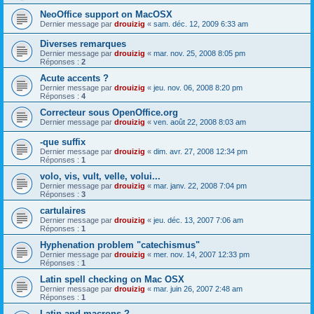
NeoOffice support on MacOSX
Dernier message par
drouizig
«
sam. déc. 12, 2009 6:33 am
Diverses remarques
Dernier message par
drouizig
«
mar. nov. 25, 2008 8:05 pm
Réponses :
2
Acute accents ?
Dernier message par
drouizig
«
jeu. nov. 06, 2008 8:20 pm
Réponses :
4
Correcteur sous OpenOffice.org
Dernier message par
drouizig
«
ven. août 22, 2008 8:03 am
-que suffix
Dernier message par
drouizig
«
dim. avr. 27, 2008 12:34 pm
Réponses :
1
volo, vis, vult, velle, volui...
Dernier message par
drouizig
«
mar. janv. 22, 2008 7:04 pm
Réponses :
3
cartulaires
Dernier message par
drouizig
«
jeu. déc. 13, 2007 7:06 am
Réponses :
1
Hyphenation problem "catechismus"
Dernier message par
drouizig
«
mer. nov. 14, 2007 12:33 pm
Réponses :
1
Latin spell checking on Mac OSX
Dernier message par
drouizig
«
mar. juin 26, 2007 2:48 am
Réponses :
1
Latin and macrons ?