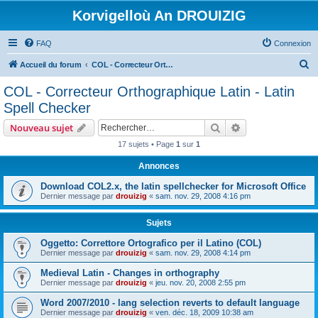
Korvigelloù An DROUIZIG
FAQ
Connexion
R
Accueil du forum
COL - Correcteur Orthographique Latin - Latin Spell Checker
e
COL - Correcteur Orthographique Latin - Latin
c
Spell Checker
h
Rechercher
Recherche avanc
Nouveau sujet
e
17 sujets • Page
1
sur
1
r
Annonces
c
h
Download COL2.x, the latin spellchecker for Microsoft Office
Dernier message par
drouizig
«
sam. nov. 29, 2008 4:16 pm
e
r
Sujets
Oggetto: Correttore Ortografico per il Latino (COL)
Dernier message par
drouizig
«
sam. nov. 29, 2008 4:14 pm
Medieval Latin - Changes in orthography
Dernier message par
drouizig
«
jeu. nov. 20, 2008 2:55 pm
Word 2007/2010 - lang selection reverts to default language
Dernier message par
drouizig
«
ven. déc. 18, 2009 10:38 am