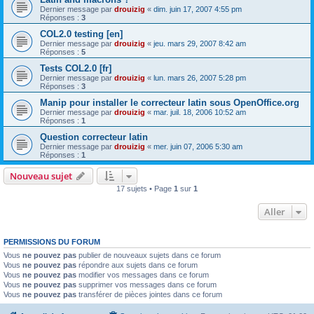
Dernier message par
drouizig
«
dim. juin 17, 2007 4:55 pm
Réponses :
3
COL2.0 testing [en]
Dernier message par
drouizig
«
jeu. mars 29, 2007 8:42 am
Réponses :
5
Tests COL2.0 [fr]
Dernier message par
drouizig
«
lun. mars 26, 2007 5:28 pm
Réponses :
3
Manip pour installer le correcteur latin sous OpenOffice.org
Dernier message par
drouizig
«
mar. juil. 18, 2006 10:52 am
Réponses :
1
Question correcteur latin
Dernier message par
drouizig
«
mer. juin 07, 2006 5:30 am
Réponses :
1
Nouveau sujet
17 sujets • Page
1
sur
1
Aller
PERMISSIONS DU FORUM
Vous
ne pouvez pas
publier de nouveaux sujets dans ce forum
Vous
ne pouvez pas
répondre aux sujets dans ce forum
Vous
ne pouvez pas
modifier vos messages dans ce forum
Vous
ne pouvez pas
supprimer vos messages dans ce forum
Vous
ne pouvez pas
transférer de pièces jointes dans ce forum