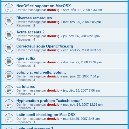
NeoOffice support on MacOSX
Dernier message par
drouizig
«
sam. déc. 12, 2009 6:33 am
Diverses remarques
Dernier message par
drouizig
«
mar. nov. 25, 2008 8:05 pm
Réponses :
2
Acute accents ?
Dernier message par
drouizig
«
jeu. nov. 06, 2008 8:20 pm
Réponses :
4
Correcteur sous OpenOffice.org
Dernier message par
drouizig
«
ven. août 22, 2008 8:03 am
-que suffix
Dernier message par
drouizig
«
dim. avr. 27, 2008 12:34 pm
Réponses :
1
volo, vis, vult, velle, volui...
Dernier message par
drouizig
«
mar. janv. 22, 2008 7:04 pm
Réponses :
3
cartulaires
Dernier message par
drouizig
«
jeu. déc. 13, 2007 7:06 am
Réponses :
1
Hyphenation problem "catechismus"
Dernier message par
drouizig
«
mer. nov. 14, 2007 12:33 pm
Réponses :
1
Latin spell checking on Mac OSX
Dernier message par
drouizig
«
mar. juin 26, 2007 2:48 am
Réponses :
1
Latin and macrons ?