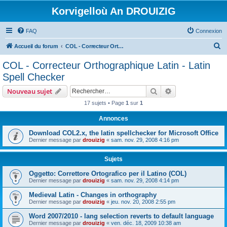
Korvigelloù An DROUIZIG
FAQ
Connexion
R
Accueil du forum
COL - Correcteur Orthographique Latin - Latin Spell Checker
e
COL - Correcteur Orthographique Latin - Latin
c
Spell Checker
h
Rechercher
Recherche avanc
Nouveau sujet
e
17 sujets • Page
1
sur
1
r
Annonces
c
h
Download COL2.x, the latin spellchecker for Microsoft Office
Dernier message par
drouizig
«
sam. nov. 29, 2008 4:16 pm
e
r
Sujets
Oggetto: Correttore Ortografico per il Latino (COL)
Dernier message par
drouizig
«
sam. nov. 29, 2008 4:14 pm
Medieval Latin - Changes in orthography
Dernier message par
drouizig
«
jeu. nov. 20, 2008 2:55 pm
Word 2007/2010 - lang selection reverts to default language
Dernier message par
drouizig
«
ven. déc. 18, 2009 10:38 am