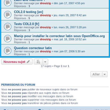
Dernier message par
drouizig
«
dim. juin 17, 2007 4:55 pm
Réponses :
3
COL2.0 testing [en]
Dernier message par
drouizig
«
jeu. mars 29, 2007 8:42 am
Réponses :
5
Tests COL2.0 [fr]
Dernier message par
drouizig
«
lun. mars 26, 2007 5:28 pm
Réponses :
3
Manip pour installer le correcteur latin sous OpenOffice.org
Dernier message par
drouizig
«
mar. juil. 18, 2006 10:52 am
Réponses :
1
Question correcteur latin
Dernier message par
drouizig
«
mer. juin 07, 2006 5:30 am
Réponses :
1
Nouveau sujet
17 sujets • Page
1
sur
1
Aller
PERMISSIONS DU FORUM
Vous
ne pouvez pas
publier de nouveaux sujets dans ce forum
Vous
ne pouvez pas
répondre aux sujets dans ce forum
Vous
ne pouvez pas
modifier vos messages dans ce forum
Vous
ne pouvez pas
supprimer vos messages dans ce forum
Vous
ne pouvez pas
transférer de pièces jointes dans ce forum