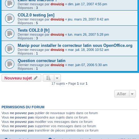
Dernier message par
drouizig
«
dim. juin 17, 2007 4:55 pm
Réponses :
3
COL2.0 testing [en]
Dernier message par
drouizig
«
jeu. mars 29, 2007 8:42 am
Réponses :
5
Tests COL2.0 [fr]
Dernier message par
drouizig
«
lun. mars 26, 2007 5:28 pm
Réponses :
3
Manip pour installer le correcteur latin sous OpenOffice.org
Dernier message par
drouizig
«
mar. juil. 18, 2006 10:52 am
Réponses :
1
Question correcteur latin
Dernier message par
drouizig
«
mer. juin 07, 2006 5:30 am
Réponses :
1
Nouveau sujet
17 sujets • Page
1
sur
1
Aller
PERMISSIONS DU FORUM
Vous
ne pouvez pas
publier de nouveaux sujets dans ce forum
Vous
ne pouvez pas
répondre aux sujets dans ce forum
Vous
ne pouvez pas
modifier vos messages dans ce forum
Vous
ne pouvez pas
supprimer vos messages dans ce forum
Vous
ne pouvez pas
transférer de pièces jointes dans ce forum