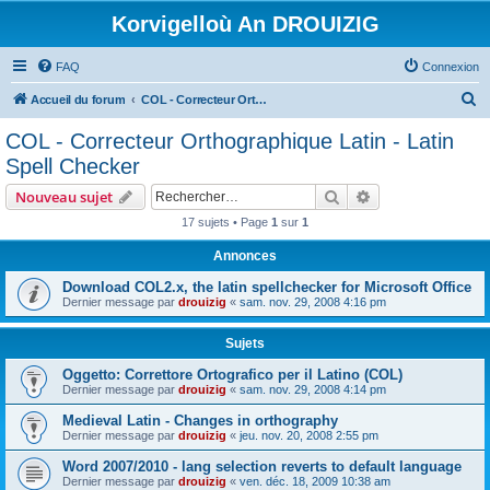
Korvigelloù An DROUIZIG
FAQ
Connexion
R
Accueil du forum
COL - Correcteur Orthographique Latin - Latin Spell Checker
e
COL - Correcteur Orthographique Latin - Latin
c
Spell Checker
h
Rechercher
Recherche avanc
Nouveau sujet
e
17 sujets • Page
1
sur
1
r
Annonces
c
h
Download COL2.x, the latin spellchecker for Microsoft Office
Dernier message par
drouizig
«
sam. nov. 29, 2008 4:16 pm
e
r
Sujets
Oggetto: Correttore Ortografico per il Latino (COL)
Dernier message par
drouizig
«
sam. nov. 29, 2008 4:14 pm
Medieval Latin - Changes in orthography
Dernier message par
drouizig
«
jeu. nov. 20, 2008 2:55 pm
Word 2007/2010 - lang selection reverts to default language
Dernier message par
drouizig
«
ven. déc. 18, 2009 10:38 am