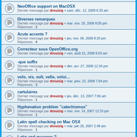
NeoOffice support on MacOSX
Dernier message par
drouizig
«
sam. déc. 12, 2009 6:33 am
Diverses remarques
Dernier message par
drouizig
«
mar. nov. 25, 2008 8:05 pm
Réponses :
2
Acute accents ?
Dernier message par
drouizig
«
jeu. nov. 06, 2008 8:20 pm
Réponses :
4
Correcteur sous OpenOffice.org
Dernier message par
drouizig
«
ven. août 22, 2008 8:03 am
-que suffix
Dernier message par
drouizig
«
dim. avr. 27, 2008 12:34 pm
Réponses :
1
volo, vis, vult, velle, volui...
Dernier message par
drouizig
«
mar. janv. 22, 2008 7:04 pm
Réponses :
3
cartulaires
Dernier message par
drouizig
«
jeu. déc. 13, 2007 7:06 am
Réponses :
1
Hyphenation problem "catechismus"
Dernier message par
drouizig
«
mer. nov. 14, 2007 12:33 pm
Réponses :
1
Latin spell checking on Mac OSX
Dernier message par
drouizig
«
mar. juin 26, 2007 2:48 am
Réponses :
1
Latin and macrons ?