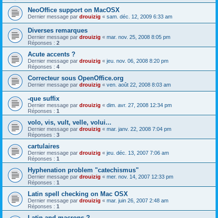
NeoOffice support on MacOSX
Dernier message par
drouizig
«
sam. déc. 12, 2009 6:33 am
Diverses remarques
Dernier message par
drouizig
«
mar. nov. 25, 2008 8:05 pm
Réponses :
2
Acute accents ?
Dernier message par
drouizig
«
jeu. nov. 06, 2008 8:20 pm
Réponses :
4
Correcteur sous OpenOffice.org
Dernier message par
drouizig
«
ven. août 22, 2008 8:03 am
-que suffix
Dernier message par
drouizig
«
dim. avr. 27, 2008 12:34 pm
Réponses :
1
volo, vis, vult, velle, volui...
Dernier message par
drouizig
«
mar. janv. 22, 2008 7:04 pm
Réponses :
3
cartulaires
Dernier message par
drouizig
«
jeu. déc. 13, 2007 7:06 am
Réponses :
1
Hyphenation problem "catechismus"
Dernier message par
drouizig
«
mer. nov. 14, 2007 12:33 pm
Réponses :
1
Latin spell checking on Mac OSX
Dernier message par
drouizig
«
mar. juin 26, 2007 2:48 am
Réponses :
1
Latin and macrons ?