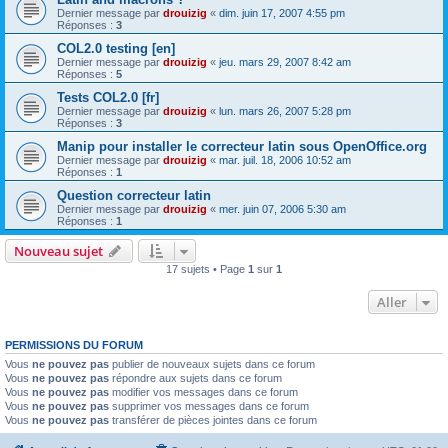
Dernier message par
drouizig
«
dim. juin 17, 2007 4:55 pm
Réponses :
3
COL2.0 testing [en]
Dernier message par
drouizig
«
jeu. mars 29, 2007 8:42 am
Réponses :
5
Tests COL2.0 [fr]
Dernier message par
drouizig
«
lun. mars 26, 2007 5:28 pm
Réponses :
3
Manip pour installer le correcteur latin sous OpenOffice.org
Dernier message par
drouizig
«
mar. juil. 18, 2006 10:52 am
Réponses :
1
Question correcteur latin
Dernier message par
drouizig
«
mer. juin 07, 2006 5:30 am
Réponses :
1
Nouveau sujet
17 sujets • Page
1
sur
1
Aller
PERMISSIONS DU FORUM
Vous
ne pouvez pas
publier de nouveaux sujets dans ce forum
Vous
ne pouvez pas
répondre aux sujets dans ce forum
Vous
ne pouvez pas
modifier vos messages dans ce forum
Vous
ne pouvez pas
supprimer vos messages dans ce forum
Vous
ne pouvez pas
transférer de pièces jointes dans ce forum