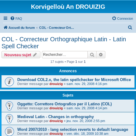
Korvigelloù An DROUIZIG
FAQ
Connexion
R
Accueil du forum
COL - Correcteur Orthographique Latin - Latin Spell Checker
e
COL - Correcteur Orthographique Latin - Latin
c
Spell Checker
h
Rechercher
Recherche avanc
Nouveau sujet
e
17 sujets • Page
1
sur
1
r
Annonces
c
h
Download COL2.x, the latin spellchecker for Microsoft Office
Dernier message par
drouizig
«
sam. nov. 29, 2008 4:16 pm
e
r
Sujets
Oggetto: Correttore Ortografico per il Latino (COL)
Dernier message par
drouizig
«
sam. nov. 29, 2008 4:14 pm
Medieval Latin - Changes in orthography
Dernier message par
drouizig
«
jeu. nov. 20, 2008 2:55 pm
Word 2007/2010 - lang selection reverts to default language
Dernier message par
drouizig
«
ven. déc. 18, 2009 10:38 am