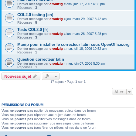
Dernier message par
drouizig
«
dim. juin 17, 2007 4:55 pm
Réponses :
3
COL2.0 testing [en]
Dernier message par
drouizig
«
jeu. mars 29, 2007 8:42 am
Réponses :
5
Tests COL2.0 [fr]
Dernier message par
drouizig
«
lun. mars 26, 2007 5:28 pm
Réponses :
3
Manip pour installer le correcteur latin sous OpenOffice.org
Dernier message par
drouizig
«
mar. juil. 18, 2006 10:52 am
Réponses :
1
Question correcteur latin
Dernier message par
drouizig
«
mer. juin 07, 2006 5:30 am
Réponses :
1
Nouveau sujet
17 sujets • Page
1
sur
1
Aller
PERMISSIONS DU FORUM
Vous
ne pouvez pas
publier de nouveaux sujets dans ce forum
Vous
ne pouvez pas
répondre aux sujets dans ce forum
Vous
ne pouvez pas
modifier vos messages dans ce forum
Vous
ne pouvez pas
supprimer vos messages dans ce forum
Vous
ne pouvez pas
transférer de pièces jointes dans ce forum