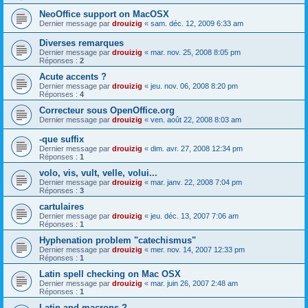
NeoOffice support on MacOSX
Dernier message par
drouizig
«
sam. déc. 12, 2009 6:33 am
Diverses remarques
Dernier message par
drouizig
«
mar. nov. 25, 2008 8:05 pm
Réponses :
2
Acute accents ?
Dernier message par
drouizig
«
jeu. nov. 06, 2008 8:20 pm
Réponses :
4
Correcteur sous OpenOffice.org
Dernier message par
drouizig
«
ven. août 22, 2008 8:03 am
-que suffix
Dernier message par
drouizig
«
dim. avr. 27, 2008 12:34 pm
Réponses :
1
volo, vis, vult, velle, volui...
Dernier message par
drouizig
«
mar. janv. 22, 2008 7:04 pm
Réponses :
3
cartulaires
Dernier message par
drouizig
«
jeu. déc. 13, 2007 7:06 am
Réponses :
1
Hyphenation problem "catechismus"
Dernier message par
drouizig
«
mer. nov. 14, 2007 12:33 pm
Réponses :
1
Latin spell checking on Mac OSX
Dernier message par
drouizig
«
mar. juin 26, 2007 2:48 am
Réponses :
1
Latin and macrons ?