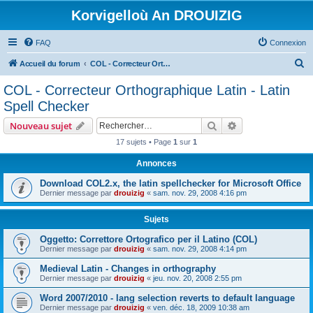
Korvigelloù An DROUIZIG
FAQ
Connexion
R
Accueil du forum
COL - Correcteur Orthographique Latin - Latin Spell Checker
e
COL - Correcteur Orthographique Latin - Latin
c
Spell Checker
h
Rechercher
Recherche avanc
Nouveau sujet
e
17 sujets • Page
1
sur
1
r
Annonces
c
h
Download COL2.x, the latin spellchecker for Microsoft Office
Dernier message par
drouizig
«
sam. nov. 29, 2008 4:16 pm
e
r
Sujets
Oggetto: Correttore Ortografico per il Latino (COL)
Dernier message par
drouizig
«
sam. nov. 29, 2008 4:14 pm
Medieval Latin - Changes in orthography
Dernier message par
drouizig
«
jeu. nov. 20, 2008 2:55 pm
Word 2007/2010 - lang selection reverts to default language
Dernier message par
drouizig
«
ven. déc. 18, 2009 10:38 am