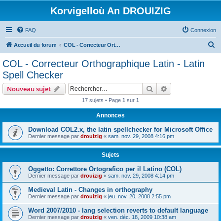
Korvigelloù An DROUIZIG
FAQ
Connexion
R
Accueil du forum
COL - Correcteur Orthographique Latin - Latin Spell Checker
e
COL - Correcteur Orthographique Latin - Latin
c
Spell Checker
h
Rechercher
Recherche avanc
Nouveau sujet
e
17 sujets • Page
1
sur
1
r
Annonces
c
h
Download COL2.x, the latin spellchecker for Microsoft Office
Dernier message par
drouizig
«
sam. nov. 29, 2008 4:16 pm
e
r
Sujets
Oggetto: Correttore Ortografico per il Latino (COL)
Dernier message par
drouizig
«
sam. nov. 29, 2008 4:14 pm
Medieval Latin - Changes in orthography
Dernier message par
drouizig
«
jeu. nov. 20, 2008 2:55 pm
Word 2007/2010 - lang selection reverts to default language
Dernier message par
drouizig
«
ven. déc. 18, 2009 10:38 am