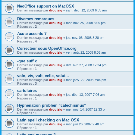
NeoOffice support on MacOSX
Dernier message par
drouizig
«
sam. déc. 12, 2009 6:33 am
Diverses remarques
Dernier message par
drouizig
«
mar. nov. 25, 2008 8:05 pm
Réponses :
2
Acute accents ?
Dernier message par
drouizig
«
jeu. nov. 06, 2008 8:20 pm
Réponses :
4
Correcteur sous OpenOffice.org
Dernier message par
drouizig
«
ven. août 22, 2008 8:03 am
-que suffix
Dernier message par
drouizig
«
dim. avr. 27, 2008 12:34 pm
Réponses :
1
volo, vis, vult, velle, volui...
Dernier message par
drouizig
«
mar. janv. 22, 2008 7:04 pm
Réponses :
3
cartulaires
Dernier message par
drouizig
«
jeu. déc. 13, 2007 7:06 am
Réponses :
1
Hyphenation problem "catechismus"
Dernier message par
drouizig
«
mer. nov. 14, 2007 12:33 pm
Réponses :
1
Latin spell checking on Mac OSX
Dernier message par
drouizig
«
mar. juin 26, 2007 2:48 am
Réponses :
1
Latin and macrons ?