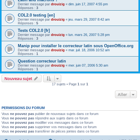
Dernier message par
drouizig
«
dim. juin 17, 2007 4:55 pm
Réponses :
3
COL2.0 testing [en]
Dernier message par
drouizig
«
jeu. mars 29, 2007 8:42 am
Réponses :
5
Tests COL2.0 [fr]
Dernier message par
drouizig
«
lun. mars 26, 2007 5:28 pm
Réponses :
3
Manip pour installer le correcteur latin sous OpenOffice.org
Dernier message par
drouizig
«
mar. juil. 18, 2006 10:52 am
Réponses :
1
Question correcteur latin
Dernier message par
drouizig
«
mer. juin 07, 2006 5:30 am
Réponses :
1
Nouveau sujet
17 sujets • Page
1
sur
1
Aller
PERMISSIONS DU FORUM
Vous
ne pouvez pas
publier de nouveaux sujets dans ce forum
Vous
ne pouvez pas
répondre aux sujets dans ce forum
Vous
ne pouvez pas
modifier vos messages dans ce forum
Vous
ne pouvez pas
supprimer vos messages dans ce forum
Vous
ne pouvez pas
transférer de pièces jointes dans ce forum