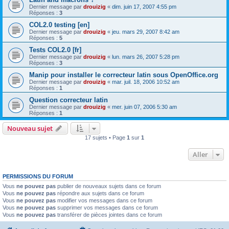
Dernier message par
drouizig
«
dim. juin 17, 2007 4:55 pm
Réponses :
3
COL2.0 testing [en]
Dernier message par
drouizig
«
jeu. mars 29, 2007 8:42 am
Réponses :
5
Tests COL2.0 [fr]
Dernier message par
drouizig
«
lun. mars 26, 2007 5:28 pm
Réponses :
3
Manip pour installer le correcteur latin sous OpenOffice.org
Dernier message par
drouizig
«
mar. juil. 18, 2006 10:52 am
Réponses :
1
Question correcteur latin
Dernier message par
drouizig
«
mer. juin 07, 2006 5:30 am
Réponses :
1
Nouveau sujet
17 sujets • Page
1
sur
1
Aller
PERMISSIONS DU FORUM
Vous
ne pouvez pas
publier de nouveaux sujets dans ce forum
Vous
ne pouvez pas
répondre aux sujets dans ce forum
Vous
ne pouvez pas
modifier vos messages dans ce forum
Vous
ne pouvez pas
supprimer vos messages dans ce forum
Vous
ne pouvez pas
transférer de pièces jointes dans ce forum