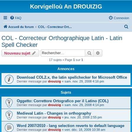
Korvigelloù An DROUIZIG
FAQ
Connexion
R
Accueil du forum
COL - Correcteur Orthographique Latin - Latin Spell Checker
e
COL - Correcteur Orthographique Latin - Latin
c
Spell Checker
h
Rechercher
Recherche avanc
Nouveau sujet
e
17 sujets • Page
1
sur
1
r
Annonces
c
h
Download COL2.x, the latin spellchecker for Microsoft Office
Dernier message par
drouizig
«
sam. nov. 29, 2008 4:16 pm
e
r
Sujets
Oggetto: Correttore Ortografico per il Latino (COL)
Dernier message par
drouizig
«
sam. nov. 29, 2008 4:14 pm
Medieval Latin - Changes in orthography
Dernier message par
drouizig
«
jeu. nov. 20, 2008 2:55 pm
Word 2007/2010 - lang selection reverts to default language
Dernier message par
drouizig
«
ven. déc. 18, 2009 10:38 am