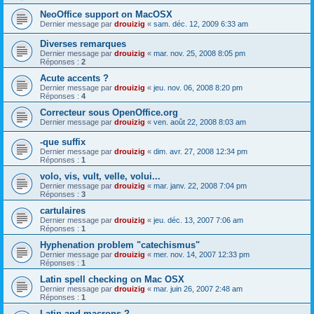
NeoOffice support on MacOSX
Dernier message par
drouizig
«
sam. déc. 12, 2009 6:33 am
Diverses remarques
Dernier message par
drouizig
«
mar. nov. 25, 2008 8:05 pm
Réponses :
2
Acute accents ?
Dernier message par
drouizig
«
jeu. nov. 06, 2008 8:20 pm
Réponses :
4
Correcteur sous OpenOffice.org
Dernier message par
drouizig
«
ven. août 22, 2008 8:03 am
-que suffix
Dernier message par
drouizig
«
dim. avr. 27, 2008 12:34 pm
Réponses :
1
volo, vis, vult, velle, volui...
Dernier message par
drouizig
«
mar. janv. 22, 2008 7:04 pm
Réponses :
3
cartulaires
Dernier message par
drouizig
«
jeu. déc. 13, 2007 7:06 am
Réponses :
1
Hyphenation problem "catechismus"
Dernier message par
drouizig
«
mer. nov. 14, 2007 12:33 pm
Réponses :
1
Latin spell checking on Mac OSX
Dernier message par
drouizig
«
mar. juin 26, 2007 2:48 am
Réponses :
1
Latin and macrons ?