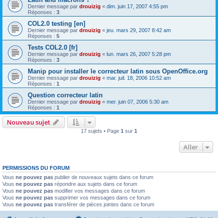
Dernier message par
drouizig
«
dim. juin 17, 2007 4:55 pm
Réponses :
3
COL2.0 testing [en]
Dernier message par
drouizig
«
jeu. mars 29, 2007 8:42 am
Réponses :
5
Tests COL2.0 [fr]
Dernier message par
drouizig
«
lun. mars 26, 2007 5:28 pm
Réponses :
3
Manip pour installer le correcteur latin sous OpenOffice.org
Dernier message par
drouizig
«
mar. juil. 18, 2006 10:52 am
Réponses :
1
Question correcteur latin
Dernier message par
drouizig
«
mer. juin 07, 2006 5:30 am
Réponses :
1
Nouveau sujet
17 sujets • Page
1
sur
1
Aller
PERMISSIONS DU FORUM
Vous
ne pouvez pas
publier de nouveaux sujets dans ce forum
Vous
ne pouvez pas
répondre aux sujets dans ce forum
Vous
ne pouvez pas
modifier vos messages dans ce forum
Vous
ne pouvez pas
supprimer vos messages dans ce forum
Vous
ne pouvez pas
transférer de pièces jointes dans ce forum