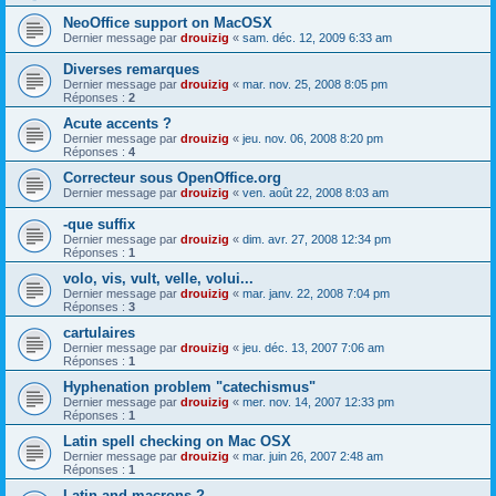
NeoOffice support on MacOSX
Dernier message par
drouizig
«
sam. déc. 12, 2009 6:33 am
Diverses remarques
Dernier message par
drouizig
«
mar. nov. 25, 2008 8:05 pm
Réponses :
2
Acute accents ?
Dernier message par
drouizig
«
jeu. nov. 06, 2008 8:20 pm
Réponses :
4
Correcteur sous OpenOffice.org
Dernier message par
drouizig
«
ven. août 22, 2008 8:03 am
-que suffix
Dernier message par
drouizig
«
dim. avr. 27, 2008 12:34 pm
Réponses :
1
volo, vis, vult, velle, volui...
Dernier message par
drouizig
«
mar. janv. 22, 2008 7:04 pm
Réponses :
3
cartulaires
Dernier message par
drouizig
«
jeu. déc. 13, 2007 7:06 am
Réponses :
1
Hyphenation problem "catechismus"
Dernier message par
drouizig
«
mer. nov. 14, 2007 12:33 pm
Réponses :
1
Latin spell checking on Mac OSX
Dernier message par
drouizig
«
mar. juin 26, 2007 2:48 am
Réponses :
1
Latin and macrons ?