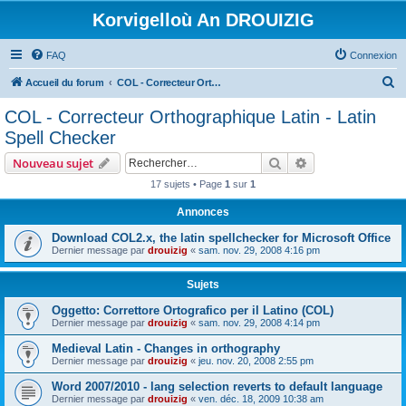
Korvigelloù An DROUIZIG
FAQ
Connexion
R
Accueil du forum
COL - Correcteur Orthographique Latin - Latin Spell Checker
e
COL - Correcteur Orthographique Latin - Latin
c
Spell Checker
h
Rechercher
Recherche avanc
Nouveau sujet
e
17 sujets • Page
1
sur
1
r
Annonces
c
h
Download COL2.x, the latin spellchecker for Microsoft Office
Dernier message par
drouizig
«
sam. nov. 29, 2008 4:16 pm
e
r
Sujets
Oggetto: Correttore Ortografico per il Latino (COL)
Dernier message par
drouizig
«
sam. nov. 29, 2008 4:14 pm
Medieval Latin - Changes in orthography
Dernier message par
drouizig
«
jeu. nov. 20, 2008 2:55 pm
Word 2007/2010 - lang selection reverts to default language
Dernier message par
drouizig
«
ven. déc. 18, 2009 10:38 am