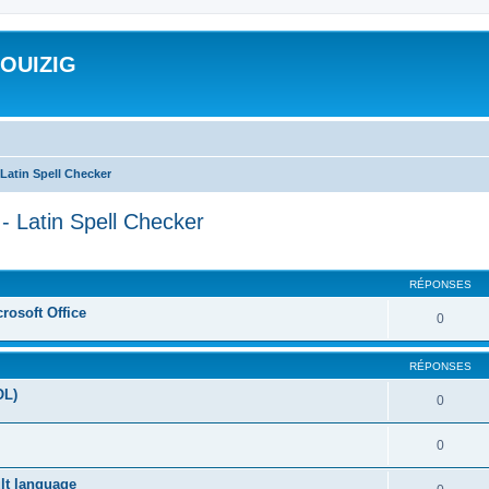
ROUIZIG
Latin Spell Checker
- Latin Spell Checker
cher
cherche avancée
RÉPONSES
rosoft Office
0
RÉPONSES
OL)
0
0
ult language