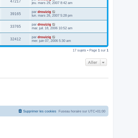
47217
jeu. mars 29, 2007 8:42 am
par
drouizig
39165
lun. mars 26, 2007 5:28 pm
par
drouizig
33765
mar. juil. 18, 2006 10:52 am
par
drouizig
32412
mer. juin 07, 2006 5:30 am
17 sujets • Page
1
sur
1
Aller
Supprimer les cookies
Fuseau horaire sur
UTC+01:00