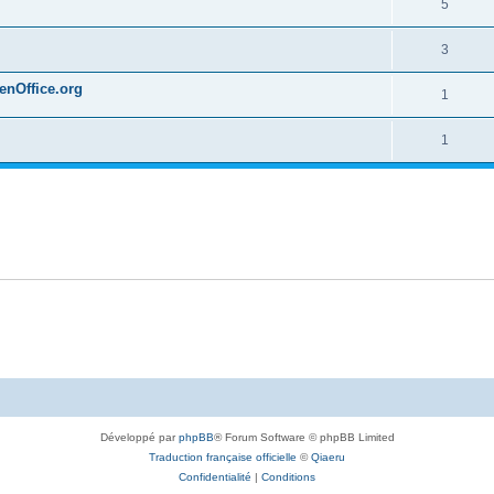
5
3
penOffice.org
1
1
Développé par
phpBB
® Forum Software © phpBB Limited
Traduction française officielle
©
Qiaeru
Confidentialité
|
Conditions