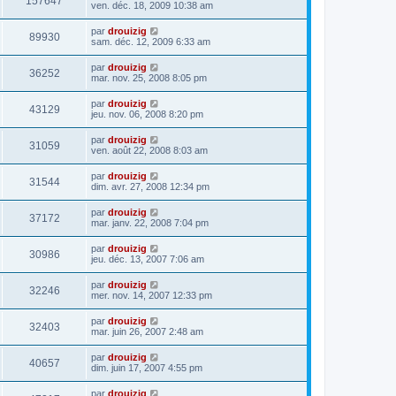
157647
ven. déc. 18, 2009 10:38 am
par
drouizig
89930
sam. déc. 12, 2009 6:33 am
par
drouizig
36252
mar. nov. 25, 2008 8:05 pm
par
drouizig
43129
jeu. nov. 06, 2008 8:20 pm
par
drouizig
31059
ven. août 22, 2008 8:03 am
par
drouizig
31544
dim. avr. 27, 2008 12:34 pm
par
drouizig
37172
mar. janv. 22, 2008 7:04 pm
par
drouizig
30986
jeu. déc. 13, 2007 7:06 am
par
drouizig
32246
mer. nov. 14, 2007 12:33 pm
par
drouizig
32403
mar. juin 26, 2007 2:48 am
par
drouizig
40657
dim. juin 17, 2007 4:55 pm
par
drouizig