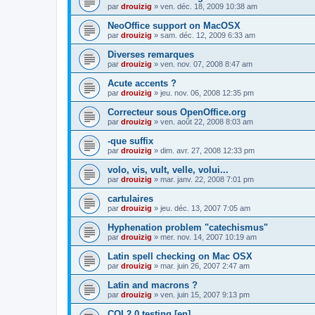
par
drouizig
»
ven. déc. 18, 2009 10:38 am
NeoOffice support on MacOSX
par
drouizig
»
sam. déc. 12, 2009 6:33 am
Diverses remarques
par
drouizig
»
ven. nov. 07, 2008 8:47 am
Acute accents ?
par
drouizig
»
jeu. nov. 06, 2008 12:35 pm
Correcteur sous OpenOffice.org
par
drouizig
»
ven. août 22, 2008 8:03 am
-que suffix
par
drouizig
»
dim. avr. 27, 2008 12:33 pm
volo, vis, vult, velle, volui...
par
drouizig
»
mar. janv. 22, 2008 7:01 pm
cartulaires
par
drouizig
»
jeu. déc. 13, 2007 7:05 am
Hyphenation problem "catechismus"
par
drouizig
»
mer. nov. 14, 2007 10:19 am
Latin spell checking on Mac OSX
par
drouizig
»
mar. juin 26, 2007 2:47 am
Latin and macrons ?
par
drouizig
»
ven. juin 15, 2007 9:13 pm
COL2.0 testing [en]