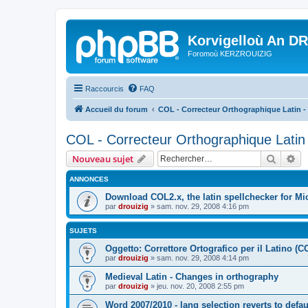
Korvigelloù An D
Foromoù KERZROUIZIG
Raccourcis
FAQ
Accueil du forum
COL - Correcteur Orthographique Latin - 
COL - Correcteur Orthographique Latin 
Recher
Re
Nouveau sujet
ANNONCES
Download COL2.x, the latin spellchecker for Mic
par
drouizig
»
sam. nov. 29, 2008 4:16 pm
SUJETS
Oggetto: Correttore Ortografico per il Latino (C
par
drouizig
»
sam. nov. 29, 2008 4:14 pm
Medieval Latin - Changes in orthography
par
drouizig
»
jeu. nov. 20, 2008 2:55 pm
Word 2007/2010 - lang selection reverts to defa