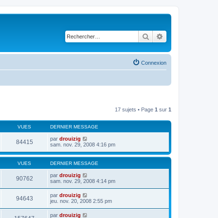
Rechercher
Recherche avancé
Connexion
17 sujets • Page
1
sur
1
VUES
DERNIER MESSAGE
par
drouizig
84415
sam. nov. 29, 2008 4:16 pm
VUES
DERNIER MESSAGE
par
drouizig
90762
sam. nov. 29, 2008 4:14 pm
par
drouizig
94643
jeu. nov. 20, 2008 2:55 pm
par
drouizig