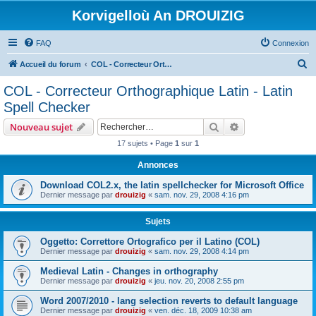
Korvigelloù An DROUIZIG
FAQ
Connexion
R
Accueil du forum
COL - Correcteur Orthographique Latin - Latin Spell Checker
e
COL - Correcteur Orthographique Latin - Latin
c
Spell Checker
h
Rechercher
Recherche avanc
Nouveau sujet
e
17 sujets • Page
1
sur
1
r
Annonces
c
h
Download COL2.x, the latin spellchecker for Microsoft Office
Dernier message par
drouizig
«
sam. nov. 29, 2008 4:16 pm
e
r
Sujets
Oggetto: Correttore Ortografico per il Latino (COL)
Dernier message par
drouizig
«
sam. nov. 29, 2008 4:14 pm
Medieval Latin - Changes in orthography
Dernier message par
drouizig
«
jeu. nov. 20, 2008 2:55 pm
Word 2007/2010 - lang selection reverts to default language
Dernier message par
drouizig
«
ven. déc. 18, 2009 10:38 am