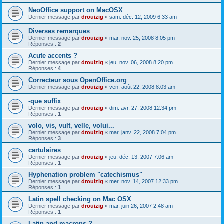
NeoOffice support on MacOSX
Dernier message par
drouizig
«
sam. déc. 12, 2009 6:33 am
Diverses remarques
Dernier message par
drouizig
«
mar. nov. 25, 2008 8:05 pm
Réponses :
2
Acute accents ?
Dernier message par
drouizig
«
jeu. nov. 06, 2008 8:20 pm
Réponses :
4
Correcteur sous OpenOffice.org
Dernier message par
drouizig
«
ven. août 22, 2008 8:03 am
-que suffix
Dernier message par
drouizig
«
dim. avr. 27, 2008 12:34 pm
Réponses :
1
volo, vis, vult, velle, volui...
Dernier message par
drouizig
«
mar. janv. 22, 2008 7:04 pm
Réponses :
3
cartulaires
Dernier message par
drouizig
«
jeu. déc. 13, 2007 7:06 am
Réponses :
1
Hyphenation problem "catechismus"
Dernier message par
drouizig
«
mer. nov. 14, 2007 12:33 pm
Réponses :
1
Latin spell checking on Mac OSX
Dernier message par
drouizig
«
mar. juin 26, 2007 2:48 am
Réponses :
1
Latin and macrons ?