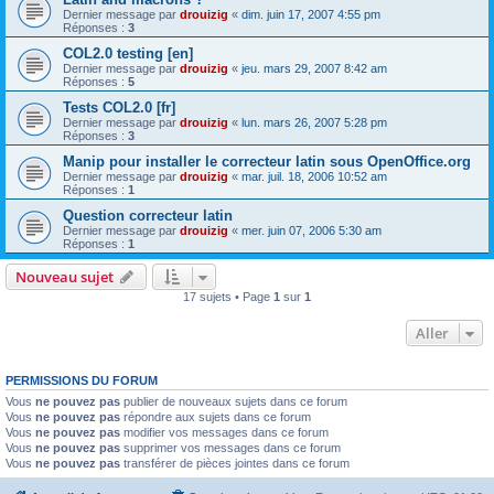
Dernier message par
drouizig
«
dim. juin 17, 2007 4:55 pm
Réponses :
3
COL2.0 testing [en]
Dernier message par
drouizig
«
jeu. mars 29, 2007 8:42 am
Réponses :
5
Tests COL2.0 [fr]
Dernier message par
drouizig
«
lun. mars 26, 2007 5:28 pm
Réponses :
3
Manip pour installer le correcteur latin sous OpenOffice.org
Dernier message par
drouizig
«
mar. juil. 18, 2006 10:52 am
Réponses :
1
Question correcteur latin
Dernier message par
drouizig
«
mer. juin 07, 2006 5:30 am
Réponses :
1
Nouveau sujet
17 sujets • Page
1
sur
1
Aller
PERMISSIONS DU FORUM
Vous
ne pouvez pas
publier de nouveaux sujets dans ce forum
Vous
ne pouvez pas
répondre aux sujets dans ce forum
Vous
ne pouvez pas
modifier vos messages dans ce forum
Vous
ne pouvez pas
supprimer vos messages dans ce forum
Vous
ne pouvez pas
transférer de pièces jointes dans ce forum