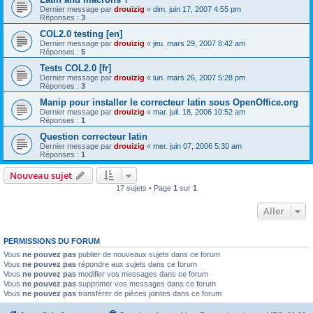
Dernier message par
drouizig
«
dim. juin 17, 2007 4:55 pm
Réponses :
3
COL2.0 testing [en]
Dernier message par
drouizig
«
jeu. mars 29, 2007 8:42 am
Réponses :
5
Tests COL2.0 [fr]
Dernier message par
drouizig
«
lun. mars 26, 2007 5:28 pm
Réponses :
3
Manip pour installer le correcteur latin sous OpenOffice.org
Dernier message par
drouizig
«
mar. juil. 18, 2006 10:52 am
Réponses :
1
Question correcteur latin
Dernier message par
drouizig
«
mer. juin 07, 2006 5:30 am
Réponses :
1
Nouveau sujet
17 sujets • Page
1
sur
1
Aller
PERMISSIONS DU FORUM
Vous
ne pouvez pas
publier de nouveaux sujets dans ce forum
Vous
ne pouvez pas
répondre aux sujets dans ce forum
Vous
ne pouvez pas
modifier vos messages dans ce forum
Vous
ne pouvez pas
supprimer vos messages dans ce forum
Vous
ne pouvez pas
transférer de pièces jointes dans ce forum