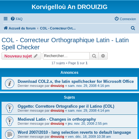
Korvigelloù An DROUIZIG
FAQ
Connexion
R
Accueil du forum
COL - Correcteur Orthographique Latin - Latin Spell Checker
e
COL - Correcteur Orthographique Latin - Latin
c
Spell Checker
h
Rechercher
Recherche avanc
Nouveau sujet
e
17 sujets • Page
1
sur
1
r
Annonces
c
h
Download COL2.x, the latin spellchecker for Microsoft Office
Dernier message par
drouizig
«
sam. nov. 29, 2008 4:16 pm
e
r
Sujets
Oggetto: Correttore Ortografico per il Latino (COL)
Dernier message par
drouizig
«
sam. nov. 29, 2008 4:14 pm
Medieval Latin - Changes in orthography
Dernier message par
drouizig
«
jeu. nov. 20, 2008 2:55 pm
Word 2007/2010 - lang selection reverts to default language
Dernier message par
drouizig
«
ven. déc. 18, 2009 10:38 am