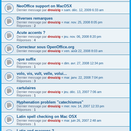
NeoOffice support on MacOSX
Dernier message par
drouizig
«
sam. déc. 12, 2009 6:33 am
Diverses remarques
Dernier message par
drouizig
«
mar. nov. 25, 2008 8:05 pm
Réponses :
2
Acute accents ?
Dernier message par
drouizig
«
jeu. nov. 06, 2008 8:20 pm
Réponses :
4
Correcteur sous OpenOffice.org
Dernier message par
drouizig
«
ven. août 22, 2008 8:03 am
-que suffix
Dernier message par
drouizig
«
dim. avr. 27, 2008 12:34 pm
Réponses :
1
volo, vis, vult, velle, volui...
Dernier message par
drouizig
«
mar. janv. 22, 2008 7:04 pm
Réponses :
3
cartulaires
Dernier message par
drouizig
«
jeu. déc. 13, 2007 7:06 am
Réponses :
1
Hyphenation problem "catechismus"
Dernier message par
drouizig
«
mer. nov. 14, 2007 12:33 pm
Réponses :
1
Latin spell checking on Mac OSX
Dernier message par
drouizig
«
mar. juin 26, 2007 2:48 am
Réponses :
1
Latin and macrons ?