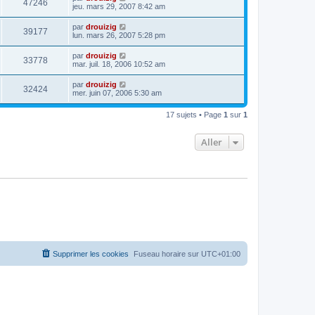
47246
jeu. mars 29, 2007 8:42 am
par
drouizig
39177
lun. mars 26, 2007 5:28 pm
par
drouizig
33778
mar. juil. 18, 2006 10:52 am
par
drouizig
32424
mer. juin 07, 2006 5:30 am
17 sujets • Page
1
sur
1
Aller
Supprimer les cookies
Fuseau horaire sur
UTC+01:00