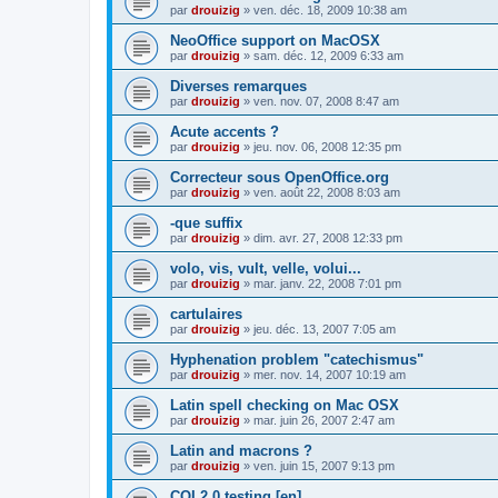
par
drouizig
»
ven. déc. 18, 2009 10:38 am
NeoOffice support on MacOSX
par
drouizig
»
sam. déc. 12, 2009 6:33 am
Diverses remarques
par
drouizig
»
ven. nov. 07, 2008 8:47 am
Acute accents ?
par
drouizig
»
jeu. nov. 06, 2008 12:35 pm
Correcteur sous OpenOffice.org
par
drouizig
»
ven. août 22, 2008 8:03 am
-que suffix
par
drouizig
»
dim. avr. 27, 2008 12:33 pm
volo, vis, vult, velle, volui...
par
drouizig
»
mar. janv. 22, 2008 7:01 pm
cartulaires
par
drouizig
»
jeu. déc. 13, 2007 7:05 am
Hyphenation problem "catechismus"
par
drouizig
»
mer. nov. 14, 2007 10:19 am
Latin spell checking on Mac OSX
par
drouizig
»
mar. juin 26, 2007 2:47 am
Latin and macrons ?
par
drouizig
»
ven. juin 15, 2007 9:13 pm
COL2.0 testing [en]