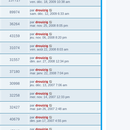
157727
ven. déc. 18, 2009 10:38 am
par
drouizig
89974
sam. déc. 12, 2009 6:33 am
par
drouizig
36264
mar. nov. 25, 2008 8:05 pm
par
drouizig
43159
jeu. nov. 06, 2008 8:20 pm
par
drouizig
31074
ven. août 22, 2008 8:03 am
par
drouizig
31557
dim. avr. 27, 2008 12:34 pm
par
drouizig
37180
mar. janv. 22, 2008 7:04 pm
par
drouizig
30998
jeu. déc. 13, 2007 7:06 am
par
drouizig
32258
mer. nov. 14, 2007 12:33 pm
par
drouizig
32427
mar. juin 26, 2007 2:48 am
par
drouizig
40679
dim. juin 17, 2007 4:55 pm
par
drouizig