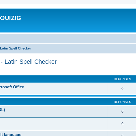
ROUIZIG
Latin Spell Checker
- Latin Spell Checker
cher
cherche avancée
RÉPONSES
rosoft Office
0
RÉPONSES
OL)
0
0
ult language