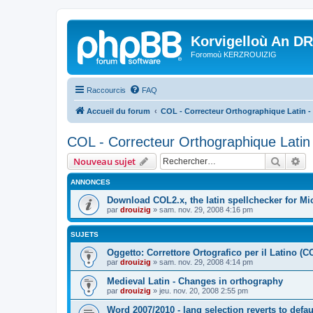
Korvigelloù An D
Foromoù KERZROUIZIG
Raccourcis
FAQ
Accueil du forum
COL - Correcteur Orthographique Latin - 
COL - Correcteur Orthographique Latin 
Recher
Re
Nouveau sujet
ANNONCES
Download COL2.x, the latin spellchecker for Mic
par
drouizig
»
sam. nov. 29, 2008 4:16 pm
SUJETS
Oggetto: Correttore Ortografico per il Latino (C
par
drouizig
»
sam. nov. 29, 2008 4:14 pm
Medieval Latin - Changes in orthography
par
drouizig
»
jeu. nov. 20, 2008 2:55 pm
Word 2007/2010 - lang selection reverts to defa