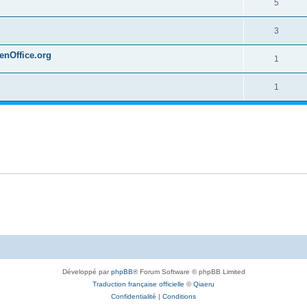
5
3
penOffice.org
1
1
Développé par
phpBB
® Forum Software © phpBB Limited
Traduction française officielle
©
Qiaeru
Confidentialité
|
Conditions