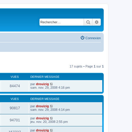
Rechercher
Recherche avancé
Connexion
17 sujets • Page
1
sur
1
VUES
DERNIER MESSAGE
par
drouizig
84474
sam. nov. 29, 2008 4:16 pm
VUES
DERNIER MESSAGE
par
drouizig
90817
sam. nov. 29, 2008 4:14 pm
par
drouizig
94701
jeu. nov. 20, 2008 2:55 pm
par
drouizig