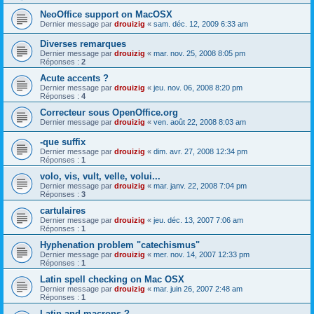
NeoOffice support on MacOSX
Dernier message par
drouizig
«
sam. déc. 12, 2009 6:33 am
Diverses remarques
Dernier message par
drouizig
«
mar. nov. 25, 2008 8:05 pm
Réponses :
2
Acute accents ?
Dernier message par
drouizig
«
jeu. nov. 06, 2008 8:20 pm
Réponses :
4
Correcteur sous OpenOffice.org
Dernier message par
drouizig
«
ven. août 22, 2008 8:03 am
-que suffix
Dernier message par
drouizig
«
dim. avr. 27, 2008 12:34 pm
Réponses :
1
volo, vis, vult, velle, volui...
Dernier message par
drouizig
«
mar. janv. 22, 2008 7:04 pm
Réponses :
3
cartulaires
Dernier message par
drouizig
«
jeu. déc. 13, 2007 7:06 am
Réponses :
1
Hyphenation problem "catechismus"
Dernier message par
drouizig
«
mer. nov. 14, 2007 12:33 pm
Réponses :
1
Latin spell checking on Mac OSX
Dernier message par
drouizig
«
mar. juin 26, 2007 2:48 am
Réponses :
1
Latin and macrons ?