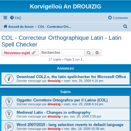
Korvigelloù An DROUIZIG
FAQ
Connexion
R
Accueil du forum
COL - Correcteur Orthographique Latin - Latin Spell Checker
e
COL - Correcteur Orthographique Latin - Latin
c
Spell Checker
h
Rechercher
Recherche avanc
Nouveau sujet
e
17 sujets • Page
1
sur
1
r
Annonces
c
h
Download COL2.x, the latin spellchecker for Microsoft Office
Dernier message par
drouizig
«
sam. nov. 29, 2008 4:16 pm
e
r
Sujets
Oggetto: Correttore Ortografico per il Latino (COL)
Dernier message par
drouizig
«
sam. nov. 29, 2008 4:14 pm
Medieval Latin - Changes in orthography
Dernier message par
drouizig
«
jeu. nov. 20, 2008 2:55 pm
Word 2007/2010 - lang selection reverts to default language
Dernier message par
drouizig
«
ven. déc. 18, 2009 10:38 am