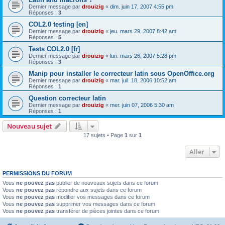
Dernier message par
drouizig
«
dim. juin 17, 2007 4:55 pm
Réponses :
3
COL2.0 testing [en]
Dernier message par
drouizig
«
jeu. mars 29, 2007 8:42 am
Réponses :
5
Tests COL2.0 [fr]
Dernier message par
drouizig
«
lun. mars 26, 2007 5:28 pm
Réponses :
3
Manip pour installer le correcteur latin sous OpenOffice.org
Dernier message par
drouizig
«
mar. juil. 18, 2006 10:52 am
Réponses :
1
Question correcteur latin
Dernier message par
drouizig
«
mer. juin 07, 2006 5:30 am
Réponses :
1
Nouveau sujet
17 sujets • Page
1
sur
1
Aller
PERMISSIONS DU FORUM
Vous
ne pouvez pas
publier de nouveaux sujets dans ce forum
Vous
ne pouvez pas
répondre aux sujets dans ce forum
Vous
ne pouvez pas
modifier vos messages dans ce forum
Vous
ne pouvez pas
supprimer vos messages dans ce forum
Vous
ne pouvez pas
transférer de pièces jointes dans ce forum