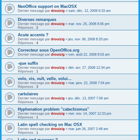
NeoOffice support on MacOSX
Dernier message par
drouizig
«
sam. déc. 12, 2009 6:33 am
Diverses remarques
Dernier message par
drouizig
«
mar. nov. 25, 2008 8:05 pm
Réponses :
2
Acute accents ?
Dernier message par
drouizig
«
jeu. nov. 06, 2008 8:20 pm
Réponses :
4
Correcteur sous OpenOffice.org
Dernier message par
drouizig
«
ven. août 22, 2008 8:03 am
-que suffix
Dernier message par
drouizig
«
dim. avr. 27, 2008 12:34 pm
Réponses :
1
volo, vis, vult, velle, volui...
Dernier message par
drouizig
«
mar. janv. 22, 2008 7:04 pm
Réponses :
3
cartulaires
Dernier message par
drouizig
«
jeu. déc. 13, 2007 7:06 am
Réponses :
1
Hyphenation problem "catechismus"
Dernier message par
drouizig
«
mer. nov. 14, 2007 12:33 pm
Réponses :
1
Latin spell checking on Mac OSX
Dernier message par
drouizig
«
mar. juin 26, 2007 2:48 am
Réponses :
1
Latin and macrons ?