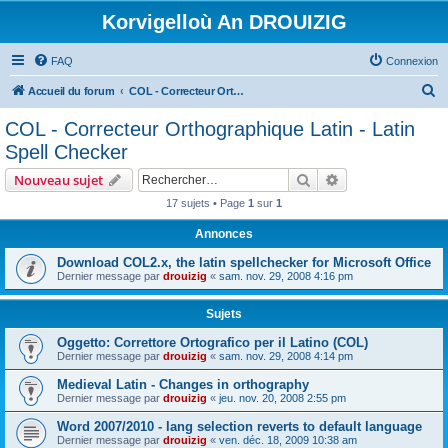
Korvigelloù An DROUIZIG
FAQ
Connexion
R
Accueil du forum
COL - Correcteur Orthographique Latin - Latin Spell Checker
e
COL - Correcteur Orthographique Latin - Latin
c
Spell Checker
h
Rechercher
Recherche avanc
Nouveau sujet
e
17 sujets • Page
1
sur
1
r
Annonces
c
h
Download COL2.x, the latin spellchecker for Microsoft Office
Dernier message par
drouizig
«
sam. nov. 29, 2008 4:16 pm
e
r
Sujets
Oggetto: Correttore Ortografico per il Latino (COL)
Dernier message par
drouizig
«
sam. nov. 29, 2008 4:14 pm
Medieval Latin - Changes in orthography
Dernier message par
drouizig
«
jeu. nov. 20, 2008 2:55 pm
Word 2007/2010 - lang selection reverts to default language
Dernier message par
drouizig
«
ven. déc. 18, 2009 10:38 am