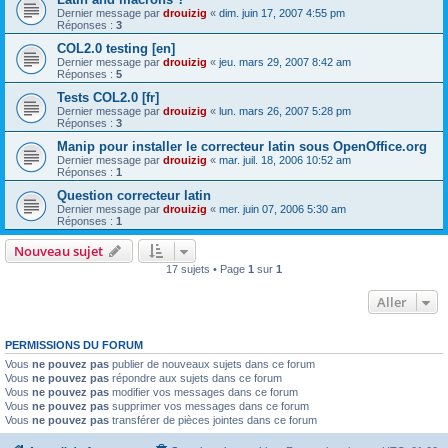
Dernier message par
drouizig
«
dim. juin 17, 2007 4:55 pm
Réponses :
3
COL2.0 testing [en]
Dernier message par
drouizig
«
jeu. mars 29, 2007 8:42 am
Réponses :
5
Tests COL2.0 [fr]
Dernier message par
drouizig
«
lun. mars 26, 2007 5:28 pm
Réponses :
3
Manip pour installer le correcteur latin sous OpenOffice.org
Dernier message par
drouizig
«
mar. juil. 18, 2006 10:52 am
Réponses :
1
Question correcteur latin
Dernier message par
drouizig
«
mer. juin 07, 2006 5:30 am
Réponses :
1
Nouveau sujet
17 sujets • Page
1
sur
1
Aller
PERMISSIONS DU FORUM
Vous
ne pouvez pas
publier de nouveaux sujets dans ce forum
Vous
ne pouvez pas
répondre aux sujets dans ce forum
Vous
ne pouvez pas
modifier vos messages dans ce forum
Vous
ne pouvez pas
supprimer vos messages dans ce forum
Vous
ne pouvez pas
transférer de pièces jointes dans ce forum