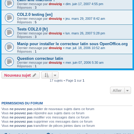
Dernier message par
drouizig
«
dim. juin 17, 2007 4:55 pm
Réponses :
3
COL2.0 testing [en]
Dernier message par
drouizig
«
jeu. mars 29, 2007 8:42 am
Réponses :
5
Tests COL2.0 [fr]
Dernier message par
drouizig
«
lun. mars 26, 2007 5:28 pm
Réponses :
3
Manip pour installer le correcteur latin sous OpenOffice.org
Dernier message par
drouizig
«
mar. juil. 18, 2006 10:52 am
Réponses :
1
Question correcteur latin
Dernier message par
drouizig
«
mer. juin 07, 2006 5:30 am
Réponses :
1
Nouveau sujet
17 sujets • Page
1
sur
1
Aller
PERMISSIONS DU FORUM
Vous
ne pouvez pas
publier de nouveaux sujets dans ce forum
Vous
ne pouvez pas
répondre aux sujets dans ce forum
Vous
ne pouvez pas
modifier vos messages dans ce forum
Vous
ne pouvez pas
supprimer vos messages dans ce forum
Vous
ne pouvez pas
transférer de pièces jointes dans ce forum