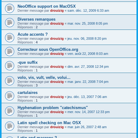
NeoOffice support on MacOSX
Dernier message par
drouizig
«
sam. déc. 12, 2009 6:33 am
Diverses remarques
Dernier message par
drouizig
«
mar. nov. 25, 2008 8:05 pm
Réponses :
2
Acute accents ?
Dernier message par
drouizig
«
jeu. nov. 06, 2008 8:20 pm
Réponses :
4
Correcteur sous OpenOffice.org
Dernier message par
drouizig
«
ven. août 22, 2008 8:03 am
-que suffix
Dernier message par
drouizig
«
dim. avr. 27, 2008 12:34 pm
Réponses :
1
volo, vis, vult, velle, volui...
Dernier message par
drouizig
«
mar. janv. 22, 2008 7:04 pm
Réponses :
3
cartulaires
Dernier message par
drouizig
«
jeu. déc. 13, 2007 7:06 am
Réponses :
1
Hyphenation problem "catechismus"
Dernier message par
drouizig
«
mer. nov. 14, 2007 12:33 pm
Réponses :
1
Latin spell checking on Mac OSX
Dernier message par
drouizig
«
mar. juin 26, 2007 2:48 am
Réponses :
1
Latin and macrons ?