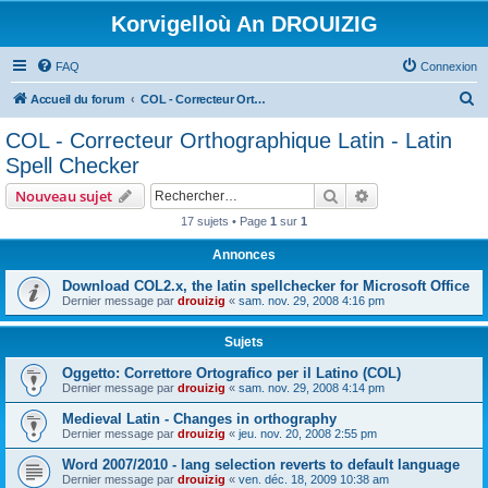
Korvigelloù An DROUIZIG
FAQ
Connexion
R
Accueil du forum
COL - Correcteur Orthographique Latin - Latin Spell Checker
e
COL - Correcteur Orthographique Latin - Latin
c
Spell Checker
h
Rechercher
Recherche avanc
Nouveau sujet
e
17 sujets • Page
1
sur
1
r
Annonces
c
h
Download COL2.x, the latin spellchecker for Microsoft Office
Dernier message par
drouizig
«
sam. nov. 29, 2008 4:16 pm
e
r
Sujets
Oggetto: Correttore Ortografico per il Latino (COL)
Dernier message par
drouizig
«
sam. nov. 29, 2008 4:14 pm
Medieval Latin - Changes in orthography
Dernier message par
drouizig
«
jeu. nov. 20, 2008 2:55 pm
Word 2007/2010 - lang selection reverts to default language
Dernier message par
drouizig
«
ven. déc. 18, 2009 10:38 am