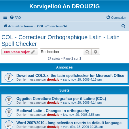
Korvigelloù An DROUIZIG
FAQ
Connexion
R
Accueil du forum
COL - Correcteur Orthographique Latin - Latin Spell Checker
e
COL - Correcteur Orthographique Latin - Latin
c
Spell Checker
h
Rechercher
Recherche avanc
Nouveau sujet
e
17 sujets • Page
1
sur
1
r
Annonces
c
h
Download COL2.x, the latin spellchecker for Microsoft Office
Dernier message par
drouizig
«
sam. nov. 29, 2008 4:16 pm
e
r
Sujets
Oggetto: Correttore Ortografico per il Latino (COL)
Dernier message par
drouizig
«
sam. nov. 29, 2008 4:14 pm
Medieval Latin - Changes in orthography
Dernier message par
drouizig
«
jeu. nov. 20, 2008 2:55 pm
Word 2007/2010 - lang selection reverts to default language
Dernier message par
drouizig
«
ven. déc. 18, 2009 10:38 am