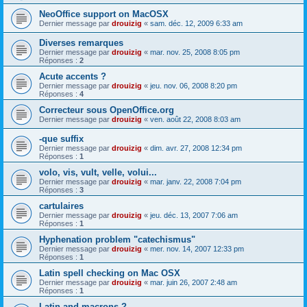
NeoOffice support on MacOSX
Dernier message par
drouizig
«
sam. déc. 12, 2009 6:33 am
Diverses remarques
Dernier message par
drouizig
«
mar. nov. 25, 2008 8:05 pm
Réponses :
2
Acute accents ?
Dernier message par
drouizig
«
jeu. nov. 06, 2008 8:20 pm
Réponses :
4
Correcteur sous OpenOffice.org
Dernier message par
drouizig
«
ven. août 22, 2008 8:03 am
-que suffix
Dernier message par
drouizig
«
dim. avr. 27, 2008 12:34 pm
Réponses :
1
volo, vis, vult, velle, volui...
Dernier message par
drouizig
«
mar. janv. 22, 2008 7:04 pm
Réponses :
3
cartulaires
Dernier message par
drouizig
«
jeu. déc. 13, 2007 7:06 am
Réponses :
1
Hyphenation problem "catechismus"
Dernier message par
drouizig
«
mer. nov. 14, 2007 12:33 pm
Réponses :
1
Latin spell checking on Mac OSX
Dernier message par
drouizig
«
mar. juin 26, 2007 2:48 am
Réponses :
1
Latin and macrons ?