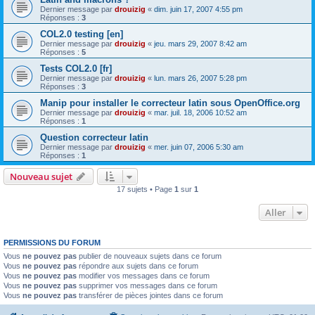
Dernier message par
drouizig
«
dim. juin 17, 2007 4:55 pm
Réponses :
3
COL2.0 testing [en]
Dernier message par
drouizig
«
jeu. mars 29, 2007 8:42 am
Réponses :
5
Tests COL2.0 [fr]
Dernier message par
drouizig
«
lun. mars 26, 2007 5:28 pm
Réponses :
3
Manip pour installer le correcteur latin sous OpenOffice.org
Dernier message par
drouizig
«
mar. juil. 18, 2006 10:52 am
Réponses :
1
Question correcteur latin
Dernier message par
drouizig
«
mer. juin 07, 2006 5:30 am
Réponses :
1
Nouveau sujet
17 sujets • Page
1
sur
1
Aller
PERMISSIONS DU FORUM
Vous
ne pouvez pas
publier de nouveaux sujets dans ce forum
Vous
ne pouvez pas
répondre aux sujets dans ce forum
Vous
ne pouvez pas
modifier vos messages dans ce forum
Vous
ne pouvez pas
supprimer vos messages dans ce forum
Vous
ne pouvez pas
transférer de pièces jointes dans ce forum