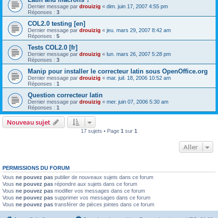
Dernier message par
drouizig
«
dim. juin 17, 2007 4:55 pm
Réponses :
3
COL2.0 testing [en]
Dernier message par
drouizig
«
jeu. mars 29, 2007 8:42 am
Réponses :
5
Tests COL2.0 [fr]
Dernier message par
drouizig
«
lun. mars 26, 2007 5:28 pm
Réponses :
3
Manip pour installer le correcteur latin sous OpenOffice.org
Dernier message par
drouizig
«
mar. juil. 18, 2006 10:52 am
Réponses :
1
Question correcteur latin
Dernier message par
drouizig
«
mer. juin 07, 2006 5:30 am
Réponses :
1
Nouveau sujet
17 sujets • Page
1
sur
1
Aller
PERMISSIONS DU FORUM
Vous
ne pouvez pas
publier de nouveaux sujets dans ce forum
Vous
ne pouvez pas
répondre aux sujets dans ce forum
Vous
ne pouvez pas
modifier vos messages dans ce forum
Vous
ne pouvez pas
supprimer vos messages dans ce forum
Vous
ne pouvez pas
transférer de pièces jointes dans ce forum