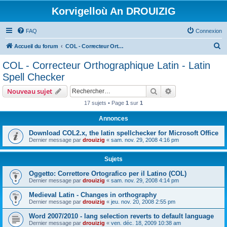
Korvigelloù An DROUIZIG
FAQ
Connexion
R
Accueil du forum
COL - Correcteur Orthographique Latin - Latin Spell Checker
e
COL - Correcteur Orthographique Latin - Latin
c
Spell Checker
h
Rechercher
Recherche avanc
Nouveau sujet
e
17 sujets • Page
1
sur
1
r
Annonces
c
h
Download COL2.x, the latin spellchecker for Microsoft Office
Dernier message par
drouizig
«
sam. nov. 29, 2008 4:16 pm
e
r
Sujets
Oggetto: Correttore Ortografico per il Latino (COL)
Dernier message par
drouizig
«
sam. nov. 29, 2008 4:14 pm
Medieval Latin - Changes in orthography
Dernier message par
drouizig
«
jeu. nov. 20, 2008 2:55 pm
Word 2007/2010 - lang selection reverts to default language
Dernier message par
drouizig
«
ven. déc. 18, 2009 10:38 am