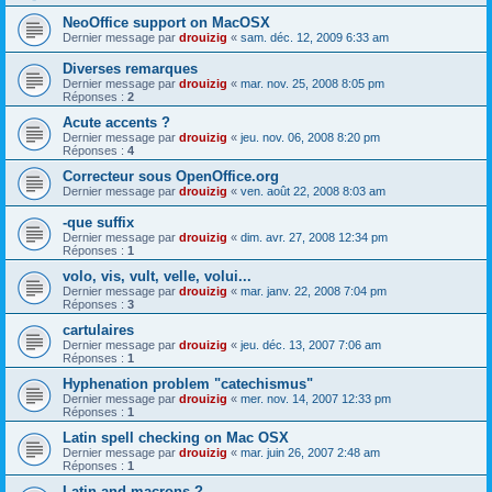
NeoOffice support on MacOSX
Dernier message par
drouizig
«
sam. déc. 12, 2009 6:33 am
Diverses remarques
Dernier message par
drouizig
«
mar. nov. 25, 2008 8:05 pm
Réponses :
2
Acute accents ?
Dernier message par
drouizig
«
jeu. nov. 06, 2008 8:20 pm
Réponses :
4
Correcteur sous OpenOffice.org
Dernier message par
drouizig
«
ven. août 22, 2008 8:03 am
-que suffix
Dernier message par
drouizig
«
dim. avr. 27, 2008 12:34 pm
Réponses :
1
volo, vis, vult, velle, volui...
Dernier message par
drouizig
«
mar. janv. 22, 2008 7:04 pm
Réponses :
3
cartulaires
Dernier message par
drouizig
«
jeu. déc. 13, 2007 7:06 am
Réponses :
1
Hyphenation problem "catechismus"
Dernier message par
drouizig
«
mer. nov. 14, 2007 12:33 pm
Réponses :
1
Latin spell checking on Mac OSX
Dernier message par
drouizig
«
mar. juin 26, 2007 2:48 am
Réponses :
1
Latin and macrons ?