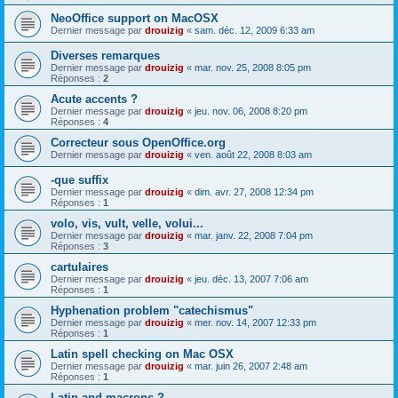
NeoOffice support on MacOSX
Dernier message par
drouizig
«
sam. déc. 12, 2009 6:33 am
Diverses remarques
Dernier message par
drouizig
«
mar. nov. 25, 2008 8:05 pm
Réponses :
2
Acute accents ?
Dernier message par
drouizig
«
jeu. nov. 06, 2008 8:20 pm
Réponses :
4
Correcteur sous OpenOffice.org
Dernier message par
drouizig
«
ven. août 22, 2008 8:03 am
-que suffix
Dernier message par
drouizig
«
dim. avr. 27, 2008 12:34 pm
Réponses :
1
volo, vis, vult, velle, volui...
Dernier message par
drouizig
«
mar. janv. 22, 2008 7:04 pm
Réponses :
3
cartulaires
Dernier message par
drouizig
«
jeu. déc. 13, 2007 7:06 am
Réponses :
1
Hyphenation problem "catechismus"
Dernier message par
drouizig
«
mer. nov. 14, 2007 12:33 pm
Réponses :
1
Latin spell checking on Mac OSX
Dernier message par
drouizig
«
mar. juin 26, 2007 2:48 am
Réponses :
1
Latin and macrons ?