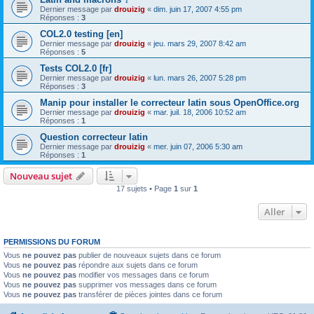
Dernier message par
drouizig
«
dim. juin 17, 2007 4:55 pm
Réponses :
3
COL2.0 testing [en]
Dernier message par
drouizig
«
jeu. mars 29, 2007 8:42 am
Réponses :
5
Tests COL2.0 [fr]
Dernier message par
drouizig
«
lun. mars 26, 2007 5:28 pm
Réponses :
3
Manip pour installer le correcteur latin sous OpenOffice.org
Dernier message par
drouizig
«
mar. juil. 18, 2006 10:52 am
Réponses :
1
Question correcteur latin
Dernier message par
drouizig
«
mer. juin 07, 2006 5:30 am
Réponses :
1
Nouveau sujet
17 sujets • Page
1
sur
1
Aller
PERMISSIONS DU FORUM
Vous
ne pouvez pas
publier de nouveaux sujets dans ce forum
Vous
ne pouvez pas
répondre aux sujets dans ce forum
Vous
ne pouvez pas
modifier vos messages dans ce forum
Vous
ne pouvez pas
supprimer vos messages dans ce forum
Vous
ne pouvez pas
transférer de pièces jointes dans ce forum