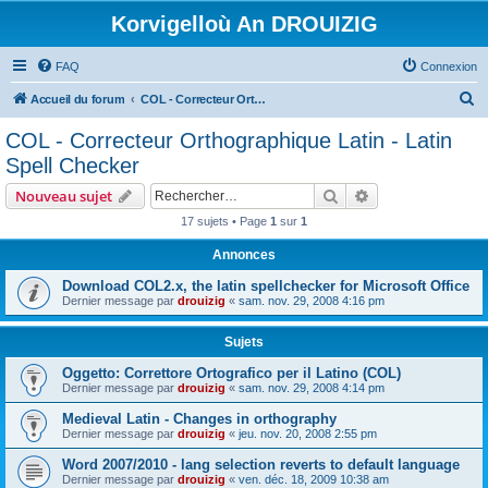
Korvigelloù An DROUIZIG
FAQ
Connexion
R
Accueil du forum
COL - Correcteur Orthographique Latin - Latin Spell Checker
e
COL - Correcteur Orthographique Latin - Latin
c
Spell Checker
h
Rechercher
Recherche avanc
Nouveau sujet
e
17 sujets • Page
1
sur
1
r
Annonces
c
h
Download COL2.x, the latin spellchecker for Microsoft Office
Dernier message par
drouizig
«
sam. nov. 29, 2008 4:16 pm
e
r
Sujets
Oggetto: Correttore Ortografico per il Latino (COL)
Dernier message par
drouizig
«
sam. nov. 29, 2008 4:14 pm
Medieval Latin - Changes in orthography
Dernier message par
drouizig
«
jeu. nov. 20, 2008 2:55 pm
Word 2007/2010 - lang selection reverts to default language
Dernier message par
drouizig
«
ven. déc. 18, 2009 10:38 am