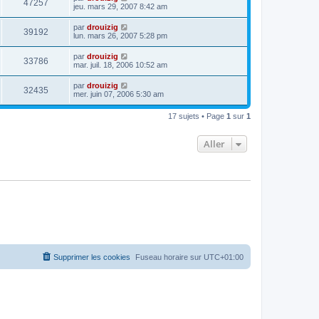
47257
jeu. mars 29, 2007 8:42 am
par
drouizig
39192
lun. mars 26, 2007 5:28 pm
par
drouizig
33786
mar. juil. 18, 2006 10:52 am
par
drouizig
32435
mer. juin 07, 2006 5:30 am
17 sujets • Page
1
sur
1
Aller
Supprimer les cookies
Fuseau horaire sur
UTC+01:00