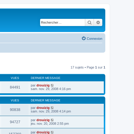
Rechercher
Recherche avancé
Connexion
17 sujets • Page
1
sur
1
VUES
DERNIER MESSAGE
par
drouizig
84491
sam. nov. 29, 2008 4:16 pm
VUES
DERNIER MESSAGE
par
drouizig
90838
sam. nov. 29, 2008 4:14 pm
par
drouizig
94727
jeu. nov. 20, 2008 2:55 pm
par
drouizig