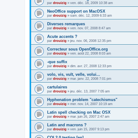
par
drouizig
»
ven. déc. 18, 2009 10:38 am
NeoOffice support on MacOSX
par
drouizig
»
sam. déc. 12, 2009 6:33 am
Diverses remarques
par
drouizig
»
ven. nov. 07, 2008 8:47 am
Acute accents ?
par
drouizig
»
jeu. nov. 06, 2008 12:35 pm
Correcteur sous OpenOffice.org
par
drouizig
»
ven. août 22, 2008 8:03 am
-que suffix
par
drouizig
»
dim. avr. 27, 2008 12:33 pm
volo, vis, vult, velle, volui...
par
drouizig
»
mar. janv. 22, 2008 7:01 pm
cartulaires
par
drouizig
»
jeu. déc. 13, 2007 7:05 am
Hyphenation problem "catechismus"
par
drouizig
»
mer. nov. 14, 2007 10:19 am
Latin spell checking on Mac OSX
par
drouizig
»
mar. juin 26, 2007 2:47 am
Latin and macrons ?
par
drouizig
»
ven. juin 15, 2007 9:13 pm
COL2.0 testing [en]