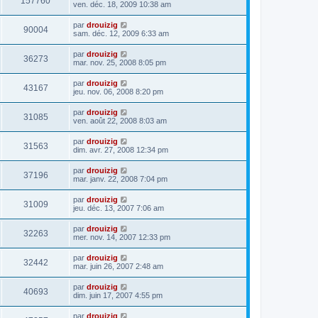
157760
ven. déc. 18, 2009 10:38 am
par
drouizig
90004
sam. déc. 12, 2009 6:33 am
par
drouizig
36273
mar. nov. 25, 2008 8:05 pm
par
drouizig
43167
jeu. nov. 06, 2008 8:20 pm
par
drouizig
31085
ven. août 22, 2008 8:03 am
par
drouizig
31563
dim. avr. 27, 2008 12:34 pm
par
drouizig
37196
mar. janv. 22, 2008 7:04 pm
par
drouizig
31009
jeu. déc. 13, 2007 7:06 am
par
drouizig
32263
mer. nov. 14, 2007 12:33 pm
par
drouizig
32442
mar. juin 26, 2007 2:48 am
par
drouizig
40693
dim. juin 17, 2007 4:55 pm
par
drouizig