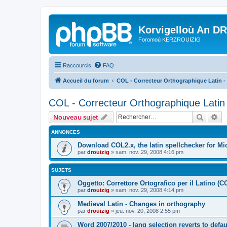
Korvigelloù An D
Foromoù KERZROUIZIG
Raccourcis
FAQ
Accueil du forum
COL - Correcteur Orthographique Latin - 
COL - Correcteur Orthographique Latin 
Recher
Re
Nouveau sujet
ANNONCES
Download COL2.x, the latin spellchecker for Mic
par
drouizig
»
sam. nov. 29, 2008 4:16 pm
SUJETS
Oggetto: Correttore Ortografico per il Latino (C
par
drouizig
»
sam. nov. 29, 2008 4:14 pm
Medieval Latin - Changes in orthography
par
drouizig
»
jeu. nov. 20, 2008 2:55 pm
Word 2007/2010 - lang selection reverts to defa