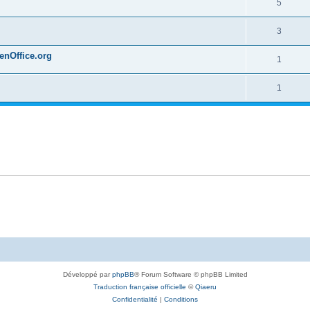
5
3
penOffice.org
1
1
Développé par
phpBB
® Forum Software © phpBB Limited
Traduction française officielle
©
Qiaeru
Confidentialité
|
Conditions