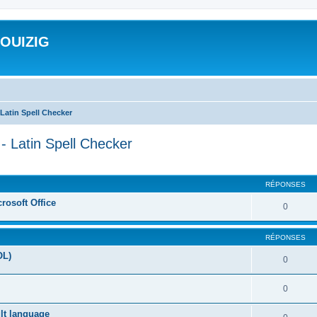
ROUIZIG
Latin Spell Checker
- Latin Spell Checker
cher
cherche avancée
RÉPONSES
rosoft Office
0
RÉPONSES
OL)
0
0
ult language