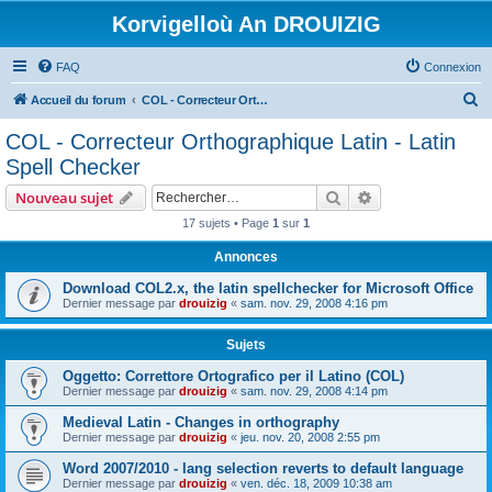
Korvigelloù An DROUIZIG
FAQ
Connexion
R
Accueil du forum
COL - Correcteur Orthographique Latin - Latin Spell Checker
e
COL - Correcteur Orthographique Latin - Latin
c
Spell Checker
h
Rechercher
Recherche avanc
Nouveau sujet
e
17 sujets • Page
1
sur
1
r
Annonces
c
h
Download COL2.x, the latin spellchecker for Microsoft Office
Dernier message par
drouizig
«
sam. nov. 29, 2008 4:16 pm
e
r
Sujets
Oggetto: Correttore Ortografico per il Latino (COL)
Dernier message par
drouizig
«
sam. nov. 29, 2008 4:14 pm
Medieval Latin - Changes in orthography
Dernier message par
drouizig
«
jeu. nov. 20, 2008 2:55 pm
Word 2007/2010 - lang selection reverts to default language
Dernier message par
drouizig
«
ven. déc. 18, 2009 10:38 am