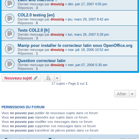
Dernier message par
drouizig
«
dim. juin 17, 2007 4:55 pm
Réponses :
3
COL2.0 testing [en]
Dernier message par
drouizig
«
jeu. mars 29, 2007 8:42 am
Réponses :
5
Tests COL2.0 [fr]
Dernier message par
drouizig
«
lun. mars 26, 2007 5:28 pm
Réponses :
3
Manip pour installer le correcteur latin sous OpenOffice.org
Dernier message par
drouizig
«
mar. juil. 18, 2006 10:52 am
Réponses :
1
Question correcteur latin
Dernier message par
drouizig
«
mer. juin 07, 2006 5:30 am
Réponses :
1
Nouveau sujet
17 sujets • Page
1
sur
1
Aller
PERMISSIONS DU FORUM
Vous
ne pouvez pas
publier de nouveaux sujets dans ce forum
Vous
ne pouvez pas
répondre aux sujets dans ce forum
Vous
ne pouvez pas
modifier vos messages dans ce forum
Vous
ne pouvez pas
supprimer vos messages dans ce forum
Vous
ne pouvez pas
transférer de pièces jointes dans ce forum