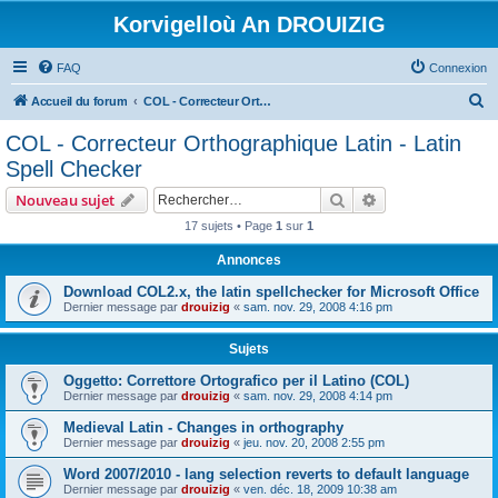
Korvigelloù An DROUIZIG
FAQ
Connexion
R
Accueil du forum
COL - Correcteur Orthographique Latin - Latin Spell Checker
e
COL - Correcteur Orthographique Latin - Latin
c
Spell Checker
h
Rechercher
Recherche avanc
Nouveau sujet
e
17 sujets • Page
1
sur
1
r
Annonces
c
h
Download COL2.x, the latin spellchecker for Microsoft Office
Dernier message par
drouizig
«
sam. nov. 29, 2008 4:16 pm
e
r
Sujets
Oggetto: Correttore Ortografico per il Latino (COL)
Dernier message par
drouizig
«
sam. nov. 29, 2008 4:14 pm
Medieval Latin - Changes in orthography
Dernier message par
drouizig
«
jeu. nov. 20, 2008 2:55 pm
Word 2007/2010 - lang selection reverts to default language
Dernier message par
drouizig
«
ven. déc. 18, 2009 10:38 am