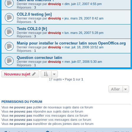
Dernier message par
drouizig
«
dim. juin 17, 2007 4:55 pm
Réponses :
3
COL2.0 testing [en]
Dernier message par
drouizig
«
jeu. mars 29, 2007 8:42 am
Réponses :
5
Tests COL2.0 [fr]
Dernier message par
drouizig
«
lun. mars 26, 2007 5:28 pm
Réponses :
3
Manip pour installer le correcteur latin sous OpenOffice.org
Dernier message par
drouizig
«
mar. juil. 18, 2006 10:52 am
Réponses :
1
Question correcteur latin
Dernier message par
drouizig
«
mer. juin 07, 2006 5:30 am
Réponses :
1
Nouveau sujet
17 sujets • Page
1
sur
1
Aller
PERMISSIONS DU FORUM
Vous
ne pouvez pas
publier de nouveaux sujets dans ce forum
Vous
ne pouvez pas
répondre aux sujets dans ce forum
Vous
ne pouvez pas
modifier vos messages dans ce forum
Vous
ne pouvez pas
supprimer vos messages dans ce forum
Vous
ne pouvez pas
transférer de pièces jointes dans ce forum