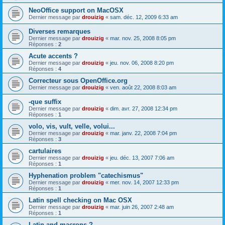
NeoOffice support on MacOSX
Dernier message par
drouizig
«
sam. déc. 12, 2009 6:33 am
Diverses remarques
Dernier message par
drouizig
«
mar. nov. 25, 2008 8:05 pm
Réponses :
2
Acute accents ?
Dernier message par
drouizig
«
jeu. nov. 06, 2008 8:20 pm
Réponses :
4
Correcteur sous OpenOffice.org
Dernier message par
drouizig
«
ven. août 22, 2008 8:03 am
-que suffix
Dernier message par
drouizig
«
dim. avr. 27, 2008 12:34 pm
Réponses :
1
volo, vis, vult, velle, volui...
Dernier message par
drouizig
«
mar. janv. 22, 2008 7:04 pm
Réponses :
3
cartulaires
Dernier message par
drouizig
«
jeu. déc. 13, 2007 7:06 am
Réponses :
1
Hyphenation problem "catechismus"
Dernier message par
drouizig
«
mer. nov. 14, 2007 12:33 pm
Réponses :
1
Latin spell checking on Mac OSX
Dernier message par
drouizig
«
mar. juin 26, 2007 2:48 am
Réponses :
1
Latin and macrons ?