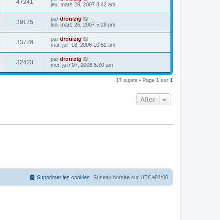
47241
jeu. mars 29, 2007 8:42 am
par
drouizig
39175
lun. mars 26, 2007 5:28 pm
par
drouizig
33776
mar. juil. 18, 2006 10:52 am
par
drouizig
32423
mer. juin 07, 2006 5:30 am
17 sujets • Page
1
sur
1
Aller
Supprimer les cookies
Fuseau horaire sur
UTC+01:00