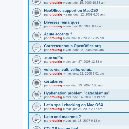
par
drouizig
»
ven. déc. 18, 2009 10:38 am
NeoOffice support on MacOSX
par
drouizig
»
sam. déc. 12, 2009 6:33 am
Diverses remarques
par
drouizig
»
ven. nov. 07, 2008 8:47 am
Acute accents ?
par
drouizig
»
jeu. nov. 06, 2008 12:35 pm
Correcteur sous OpenOffice.org
par
drouizig
»
ven. août 22, 2008 8:03 am
-que suffix
par
drouizig
»
dim. avr. 27, 2008 12:33 pm
volo, vis, vult, velle, volui...
par
drouizig
»
mar. janv. 22, 2008 7:01 pm
cartulaires
par
drouizig
»
jeu. déc. 13, 2007 7:05 am
Hyphenation problem "catechismus"
par
drouizig
»
mer. nov. 14, 2007 10:19 am
Latin spell checking on Mac OSX
par
drouizig
»
mar. juin 26, 2007 2:47 am
Latin and macrons ?
par
drouizig
»
ven. juin 15, 2007 9:13 pm
COL2.0 testing [en]