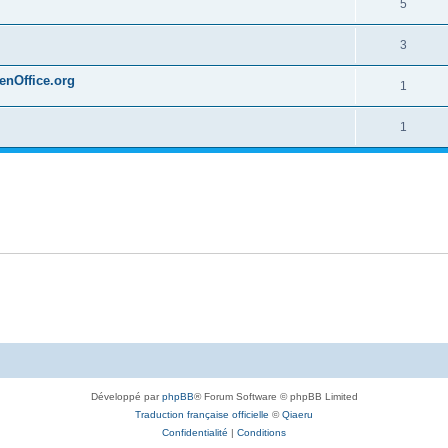
5
3
penOffice.org
1
1
Développé par
phpBB
® Forum Software © phpBB Limited
Traduction française officielle
©
Qiaeru
Confidentialité
|
Conditions