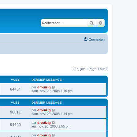
Rechercher
Recherche avancé
Connexion
17 sujets • Page
1
sur
1
VUES
DERNIER MESSAGE
par
drouizig
84464
sam. nov. 29, 2008 4:16 pm
VUES
DERNIER MESSAGE
par
drouizig
90811
sam. nov. 29, 2008 4:14 pm
par
drouizig
94690
jeu. nov. 20, 2008 2:55 pm
par
drouizig