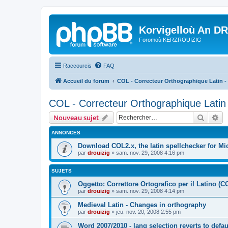
Korvigelloù An D
Foromoù KERZROUIZIG
Raccourcis
FAQ
Accueil du forum
COL - Correcteur Orthographique Latin - 
COL - Correcteur Orthographique Latin 
Recher
Re
Nouveau sujet
ANNONCES
Download COL2.x, the latin spellchecker for Mic
par
drouizig
»
sam. nov. 29, 2008 4:16 pm
SUJETS
Oggetto: Correttore Ortografico per il Latino (C
par
drouizig
»
sam. nov. 29, 2008 4:14 pm
Medieval Latin - Changes in orthography
par
drouizig
»
jeu. nov. 20, 2008 2:55 pm
Word 2007/2010 - lang selection reverts to defa