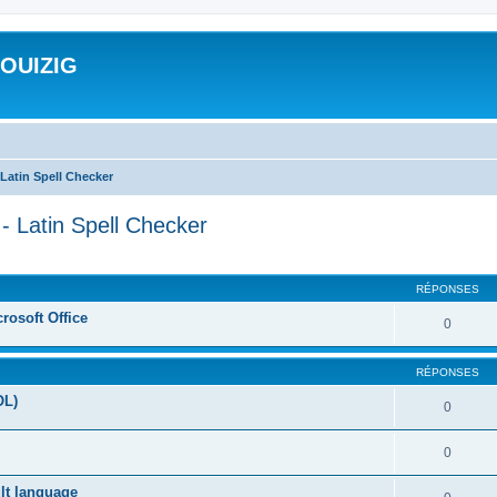
ROUIZIG
Latin Spell Checker
- Latin Spell Checker
cher
cherche avancée
RÉPONSES
rosoft Office
0
RÉPONSES
OL)
0
0
ult language