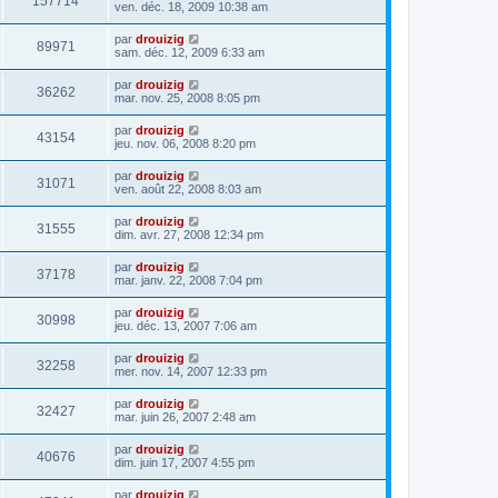
157714
ven. déc. 18, 2009 10:38 am
par
drouizig
89971
sam. déc. 12, 2009 6:33 am
par
drouizig
36262
mar. nov. 25, 2008 8:05 pm
par
drouizig
43154
jeu. nov. 06, 2008 8:20 pm
par
drouizig
31071
ven. août 22, 2008 8:03 am
par
drouizig
31555
dim. avr. 27, 2008 12:34 pm
par
drouizig
37178
mar. janv. 22, 2008 7:04 pm
par
drouizig
30998
jeu. déc. 13, 2007 7:06 am
par
drouizig
32258
mer. nov. 14, 2007 12:33 pm
par
drouizig
32427
mar. juin 26, 2007 2:48 am
par
drouizig
40676
dim. juin 17, 2007 4:55 pm
par
drouizig